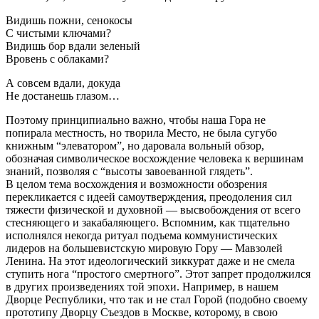
Видишь пожни, сенокосы
С чистыми ключами?
Видишь бор вдали зеленый
Вровень с облаками?
А совсем вдали, докуда
Не достанешь глазом…
Поэтому принципиально важно, чтобы наша Гора не
попирала местность, но творила Место, не была сугубо
книжным “элеватором”, но даровала вольный обзор,
обозначая символическое восхождение человека к вершинам
знаний, позволяя с “высоты завоеванной глядеть”.
В целом тема восхождения и возможности обозрения
перекликается с идеей самоутверждения, преодоления сил
тяжести физической и духовной — высвобождения от всего
стесняющего и закабаляющего. Вспомним, как тщательно
исполнялся некогда ритуал подъема коммунистических
лидеров на большевистскую мировую Гору — Мавзолей
Ленина. На этот идеологический зиккурат даже и не смела
ступить нога “простого смертного”. Этот запрет продолжился
в других произведениях той эпохи. Например, в нашем
Дворце Республики, что так и не стал Горой (подобно своему
прототипу Дворцу Съездов в Москве, которому, в свою