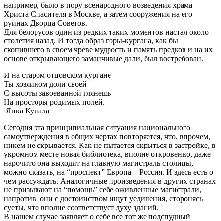
например, было в пору всенародного возведения храма
Христа Спасителя в Москве, а затем сооружения на его
руинах Дворца Советов.
Для белорусов один из редких таких моментов настал около
столетия назад. И тогда образ горы-кургана, как бы
скопившего в своем чреве мудрость и память предков и на их
основе открывающего заманчивые дали, был востребован.
И на старом отцовском кургане
Ты хозяином доли своей
С высоты завоеванной глянешь
На просторы родимых полей.
Янка Купала
Сегодня эта принципиальная ситуация национального
самоутверждения в общих чертах повторяется, что, впрочем,
никем не скрывается. Как не пытается скрыться в застройке, в
укромном месте новая библиотека, вполне откровенно, даже
нарочито она выходит на главную магистраль столицы,
можно сказать, на “проспект” Европа—Россия. И здесь есть о
чем рассуждать. Аналогичные произведения в других странах
не призывают на “помощь” себе оживленные магистрали,
напротив, они с достоинством ищут уединения, сторонясь
суеты, что вполне соответствует духу зданий.
В нашем случае заявляет о себе все тот же подспудный