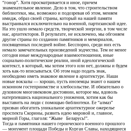
“гонор”. Хотя просматривается и иное, причем
знаменательное явление. Дело в том, что строительством
библиотеки, мы, возможно и подозревая об этом, меняем
имидж, образ своей страны, который на нашей памяти
выстраивался исключительно на военной, партизанской идее.
На это ушло немало средств, творческой энергии, в том числе
нас, архитекторов. В результате, не исключено, мы обгоняем
другие страны по созданию памятников и мемориалов,
посвященных последней войне. Бесспорно, среди них есть
немало замечательных произведений зодчества. Тем не менее
сегодня иные международные взаимоотношения, иные
социально-политические реалии, иной идеологический
контекст, в который, мы хотим этого или нет, должны и будем
хоть как-то вписываться. Об этом надо подать знак,
необходимо иметь знаковое явление в архитектуре. Наши
новые вокзалы — хорошо, пусть иноземцы знают о нашем
исконном гостеприимстве и хлебосольстве. И обязательно о
духовном многовековом достоянии, которое мы, вдоволь
натерпевшись национального унижения, хотим как бы
выставить на люди с помощью библиотеки. Ее “алмаз”
призван обогатить уникальное архитектурное ожерелье
проспекта Скорины, развить идею мировой и, главное,
мирной Горы, глаголя: “Жыве Беларусь!”.
Тогда и памятники нашего героического военного прошлого
— монумент площади Победы и Курган Славы, находящиеся