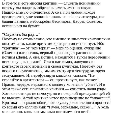
В том-то и есть миссия критики — служить пониманию:
почему мы одарены-обречены иметь именно такую
Национальную библиотеку. А она, при любом исходе
предприятия, уже вошла в анналы нашей архитектуры, как
башня Татлина, небоскребы Леонидова, Дворец Советов,
оставшиеся на бумаге.
“Служить бы рад…”
Поэтому не столь важно, кто именно занимается критическим
опытом, а то, какие при этом критерии он использует. Ибо
“критика” — от “критерия” — мерило оценки, суждение
(Ожегов) или оселок, верный признак для распознавания
истины (Даль). А она, истина, находится в тугом пересечении
всех насущных реалий. Или в нас самих, живущих в
контексте своего времени и своей культуры. Поэтому, без
всякого преувеличения, мы имеем ту архитектуру, которую
заслуживаем. И, перефразируя классика, скажем: “Не
стреляйте в архитектора — он проектирует, как может”.
Правда, нередко нерадивого коллегу хочется и “убить”. И в
этом также есть призвание критики — очистить наши ряды.
Хотя она отнюдь не самосуд, но и покорной прислужницей ей
не выжить. Истой критике истое произведение не “закажешь”.
Критика — зеркало обширного культурологического процесса
со всеми его коллизиями: “Ну-ка, зеркальце, скажи…” А коль
молчит оно, коль, как мы сами признаем, его нет?..