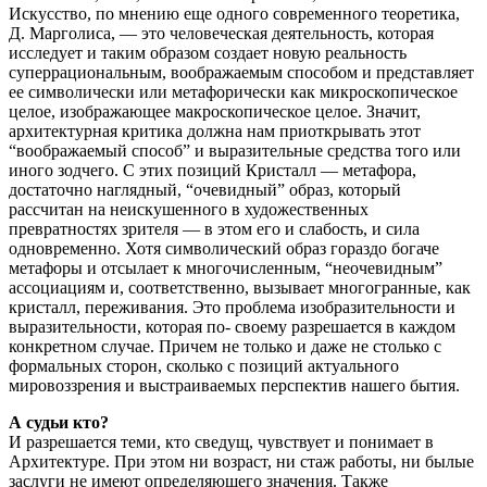
Искусство, по мнению еще одного современного теоретика,
Д. Марголиса, — это человеческая деятельность, которая
исследует и таким образом создает новую реальность
суперрациональным, воображаемым способом и представляет
ее символически или метафорически как микроскопическое
целое, изображающее макроскопическое целое. Значит,
архитектурная критика должна нам приоткрывать этот
“воображаемый способ” и выразительные средства того или
иного зодчего. С этих позиций Кристалл — метафора,
достаточно наглядный, “очевидный” образ, который
рассчитан на неискушенного в художественных
превратностях зрителя — в этом его и слабость, и сила
одновременно. Хотя символический образ гораздо богаче
метафоры и отсылает к многочисленным, “неочевидным”
ассоциациям и, соответственно, вызывает многогранные, как
кристалл, переживания. Это проблема изобразительности и
выразительности, которая по- своему разрешается в каждом
конкретном случае. Причем не только и даже не столько с
формальных сторон, сколько с позиций актуального
мировоззрения и выстраиваемых перспектив нашего бытия.
А судьи кто?
И разрешается теми, кто сведущ, чувствует и понимает в
Архитектуре. При этом ни возраст, ни стаж работы, ни былые
заслуги не имеют определяющего значения. Также