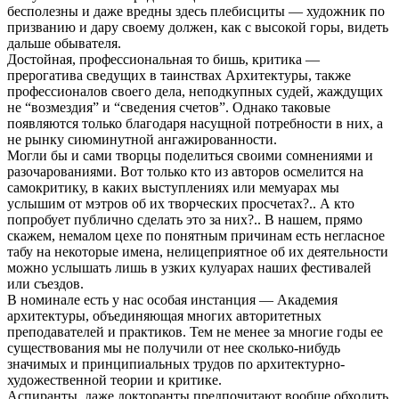
бесполезны и даже вредны здесь плебисциты — художник по
призванию и дару своему должен, как с высокой горы, видеть
дальше обывателя.
Достойная, профессиональная то бишь, критика —
прерогатива сведущих в таинствах Архитектуры, также
профессионалов своего дела, неподкупных судей, жаждущих
не “возмездия” и “сведения счетов”. Однако таковые
появляются только благодаря насущной потребности в них, а
не рынку сиюминутной ангажированности.
Могли бы и сами творцы поделиться своими сомнениями и
разочарованиями. Вот только кто из авторов осмелится на
самокритику, в каких выступлениях или мемуарах мы
услышим от мэтров об их творческих просчетах?.. А кто
попробует публично сделать это за них?.. В нашем, прямо
скажем, немалом цехе по понятным причинам есть негласное
табу на некоторые имена, нелицеприятное об их деятельности
можно услышать лишь в узких кулуарах наших фестивалей
или съездов.
В номинале есть у нас особая инстанция — Академия
архитектуры, объединяющая многих авторитетных
преподавателей и практиков. Тем не менее за многие годы ее
существования мы не получили от нее сколько-нибудь
значимых и принципиальных трудов по архитектурно-
художественной теории и критике.
Аспиранты, даже докторанты предпочитают вообще обходить