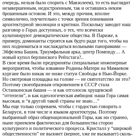
очередь, нельзя было спорить с Мавзолеем), то есть выглядит
незавершенным, недостроенным, так и оставшись неким
брошенным остовом. И это, между прочим, вполне
символично, поучительно с точки зрения понимания
архитектурной эволюции и критики. Поскольку заводит наш
разговор о Горах доступных, о тех, что всячески
культивируют демократические общества. В Париже, к
примеру, доминанты строятся как будто ради того, чтобы на
них подниматься и наслаждаться вольными панорамами —
Эйфелева Башня, Триумфальная арка, центр Помпиду… А
новый купол берлинского Рейхстага?..
В свое время были предприняты специальные инженерные
мероприятия, чтобы изваяние Родины-Матери на Мамаевом
кургане было никак не ниже статуи Свободы в Нью-Йорке.
Но смотровая площадка на голове — не святотатство ли это?
Поэтому своеобразным откровением в СССР стала
Останкинская башня — и как отголосок хрущевской
“оттепели”, и как идеологическая амбиция: наша Гора самая
высокая, и “я другой такой страны не знаю…”
Мы еще только созреваем, чтобы с гордостью говорить о
Беларуси, в том числе и языком архитектуры. Поэтому
выбранный образ общенациональной Горы, как ни странно,
ныне приемлем фактически для большинства сторон
культурного и политического процесса. Кристалл у “широкой
общественности” не вызовет (вернее, уже не вызывает) сколь-