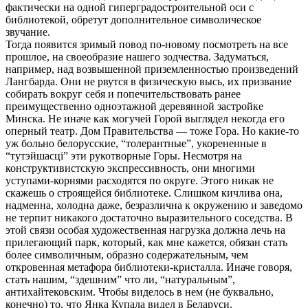
фактически на одной гиперградостроительной оси с
библиотекой, обретут дополнительное символическое
звучание.
Тогда появится зримый повод по-новому посмотреть на все
прошлое, на своеобразие нашего зодчества. Задуматься,
например, над возвышенной приземленностью произведений
Лангбарда. Они не рвутся в физическую высь, их призвание
собирать вокруг себя и попечительствовать ранее
преимущественно одноэтажной деревянной застройке
Минска. Не иначе как могучей Горой выглядел некогда его
оперный театр. Дом Правительства — тоже Гора. Но какие-то
уж больно белорусские, “толерантные”, укорененные в
“тутэйшасцi” эти рукотворные Горы. Несмотря на
конструктивистскую экспрессивность, они многими
уступами-корнями расходятся по округе. Этого никак не
скажешь о строящейся библиотеке. Слишком кичлива она,
надменна, холодна даже, безразлична к окружению и заведомо
не терпит никакого достаточно выразительного соседства. В
этой связи особая художественная нагрузка должна лечь на
прилегающий парк, который, как мне кажется, обязан стать
более символичным, образно содержательным, чем
откровенная метафора библиотеки-кристалла. Иначе говоря,
стать нашим, “здешним” что ли, “натуральным”,
антихайтековским. Чтобы виделось в нем (не буквально,
конечно) то, что Янка Купала видел в Беларуси.