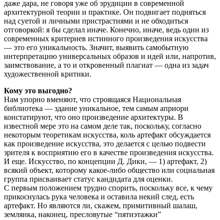
даже дара, не говоря уже об эрудиции в современной
архитектурной теории и практике. Он подвигает подняться
над суетой и личными пристрастиями и не обходиться
отговоркой: я бы сделал иначе. Конечно, иначе, ведь один из
современных критериев истинного произведения искусства
— это его уникальность. Значит, выявить самобытную
интерпретацию универсальных образов и идей или, напротив,
заимствование, а то и откровенный плагиат — одна из задач
художественной критики.
Кому это выгодно?
Нам упорно вменяют, что строящаяся Национальная
библиотека — здание уникальное, тем самым априори
констатируют, что оно произведение архитектуры. В
известной мере это на самом деле так, поскольку, согласно
некоторым теоретикам искусства, коль артефакт обсуждается
как произведение искусства, это делается с целью подвести
зрителя к восприятию его в качестве произведения искусства.
И еще. Искусство, по концепции Д. Дики, — 1) артефакт, 2)
всякий объект, которому какое-либо общество или социальная
группа присваивает статус кандидата для оценки.
С первым положением трудно спорить, поскольку все, к чему
прикоснулась рука человека и оставила некий след, есть
артефакт. Но являются ли, скажем, примитивный шалаш,
землянка, наконец, пресловутые “пятиэтажки”