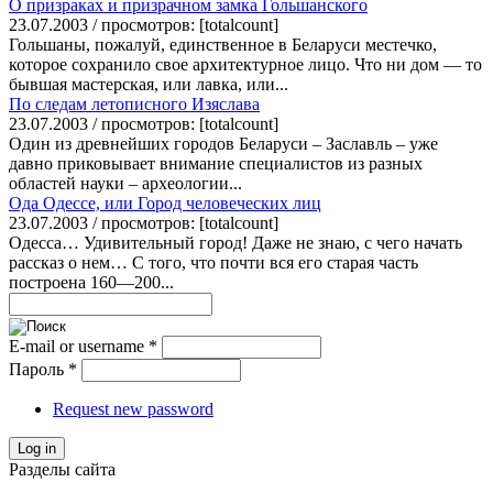
О призраках и призрачном замка Гольшанского
23.07.2003 / просмотров: [totalcount]
Гольшаны, пожалуй, единственное в Беларуси местечко,
которое сохранило свое архитектурное лицо. Что ни дом — то
бывшая мастерская, или лавка, или...
По следам летописного Изяслава
23.07.2003 / просмотров: [totalcount]
Один из древнейших городов Беларуси – Заславль – уже
давно приковывает внимание специалистов из разных
областей науки – археологии...
Ода Одессе, или Город человеческих лиц
23.07.2003 / просмотров: [totalcount]
Одесса… Удивительный город! Даже не знаю, с чего начать
рассказ о нем… С того, что почти вся его старая часть
построена 160—200...
E-mail or username
*
Пароль
*
Request new password
Log in
Разделы сайта