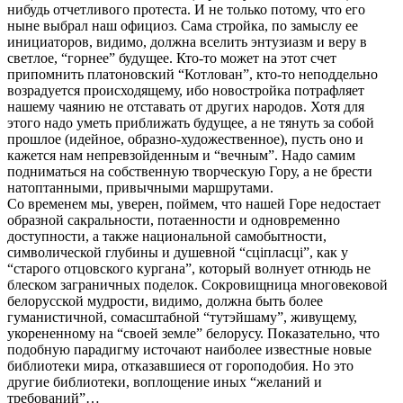
нибудь отчетливого протеста. И не только потому, что его
ныне выбрал наш официоз. Сама стройка, по замыслу ее
инициаторов, видимо, должна вселить энтузиазм и веру в
светлое, “горнее” будущее. Кто-то может на этот счет
припомнить платоновский “Котлован”, кто-то неподдельно
возрадуется происходящему, ибо новостройка потрафляет
нашему чаянию не отставать от других народов. Хотя для
этого надо уметь приближать будущее, а не тянуть за собой
прошлое (идейное, образно-художественное), пусть оно и
кажется нам непревзойденным и “вечным”. Надо самим
подниматься на собственную творческую Гору, а не брести
натоптанными, привычными маршрутами.
Со временем мы, уверен, поймем, что нашей Горе недостает
образной сакральности, потаенности и одновременно
доступности, а также национальной самобытности,
символической глубины и душевной “сцiпласцi”, как у
“старого отцовского кургана”, который волнует отнюдь не
блеском заграничных поделок. Сокровищница многовековой
белорусской мудрости, видимо, должна быть более
гуманистичной, сомасштабной “тутэйшаму”, живущему,
укорененному на “своей земле” белорусу. Показательно, что
подобную парадигму источают наиболее известные новые
библиотеки мира, отказавшиеся от гороподобия. Но это
другие библиотеки, воплощение иных “желаний и
требований”…