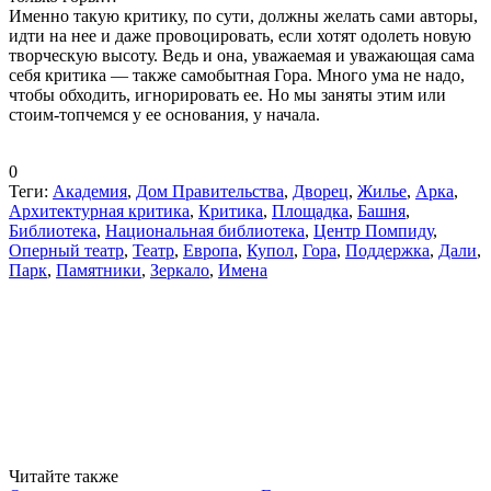
Именно такую критику, по сути, должны желать сами авторы,
идти на нее и даже провоцировать, если хотят одолеть новую
творческую высоту. Ведь и она, уважаемая и уважающая сама
себя критика — также самобытная Гора. Много ума не надо,
чтобы обходить, игнорировать ее. Но мы заняты этим или
стоим-топчемся у ее основания, у начала.
0
Теги:
Академия
,
Дом Правительства
,
Дворец
,
Жилье
,
Арка
,
Архитектурная критика
,
Критика
,
Площадка
,
Башня
,
Библиотека
,
Национальная библиотека
,
Центр Помпиду
,
Оперный театр
,
Театр
,
Европа
,
Купол
,
Гора
,
Поддержка
,
Дали
,
Парк
,
Памятники
,
Зеркало
,
Имена
Читайте также