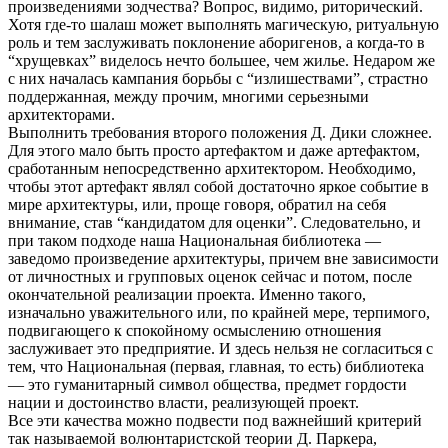
произведениями зодчества? Вопрос, видимо, риторический.
Хотя где-то шалаш может выполнять магическую, ритуальную
роль и тем заслуживать поклонение аборигенов, а когда-то в
“хрущевках” виделось нечто большее, чем жилье. Недаром же
с них началась кампания борьбы с “излишествами”, страстно
поддержанная, между прочим, многими серьезными
архитекторами.
Выполнить требования второго положения Д. Дики сложнее.
Для этого мало быть просто артефактом и даже артефактом,
сработанным непосредственно архитектором. Необходимо,
чтобы этот артефакт являл собой достаточно яркое событие в
мире архитектуры, или, проще говоря, обратил на себя
внимание, став “кандидатом для оценки”. Следовательно, и
при таком подходе наша Национальная библиотека —
заведомо произведение архитектуры, причем вне зависимости
от личностных и групповых оценок сейчас и потом, после
окончательной реализации проекта. Именно такого,
изначально уважительного или, по крайней мере, терпимого,
подвигающего к спокойному осмыслению отношения
заслуживает это предприятие. И здесь нельзя не согласиться с
тем, что Национальная (первая, главная, то есть) библиотека
— это гуманитарный символ общества, предмет гордости
нации и достоинство власти, реализующей проект.
Все эти качества можно подвести под важнейший критерий
так называемой волюнтаристской теории Д. Паркера,