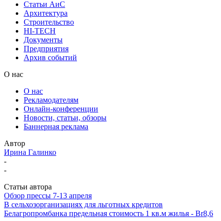
Статьи АиС
Архитектура
Строительство
HI-TECH
Документы
Предприятия
Архив событий
О нас
О нас
Рекламодателям
Онлайн-конференции
Новости, статьи, обзоры
Баннерная реклама
Автор
Ирина Галинко
-
-
Статьи автора
Обзор прессы 7-13 апреля
В сельхозорганизациях для льготных кредитов
Белагропромбанка предельная стоимость 1 кв.м жилья - Br8,6