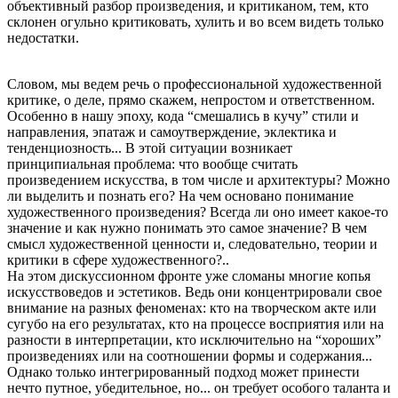
объективный разбор произведения, и критиканом, тем, кто
склонен огульно критиковать, хулить и во всем видеть только
недостатки.
Словом, мы ведем речь о профессиональной художественной
критике, о деле, прямо скажем, непростом и ответственном.
Особенно в нашу эпоху, кода “смешались в кучу” стили и
направления, эпатаж и самоутверждение, эклектика и
тенденциозность... В этой ситуации возникает
принципиальная проблема: что вообще считать
произведением искусства, в том числе и архитектуры? Можно
ли выделить и познать его? На чем основано понимание
художественного произведения? Всегда ли оно имеет какое-то
значение и как нужно понимать это самое значение? В чем
смысл художественной ценности и, следовательно, теории и
критики в сфере художественного?..
На этом дискуссионном фронте уже сломаны многие копья
искусствоведов и эстетиков. Ведь они концентрировали свое
внимание на разных феноменах: кто на творческом акте или
сугубо на его результатах, кто на процессе восприятия или на
разности в интерпретации, кто исключительно на “хороших”
произведениях или на соотношении формы и содержания...
Однако только интегрированный подход может принести
нечто путное, убедительное, но... он требует особого таланта и