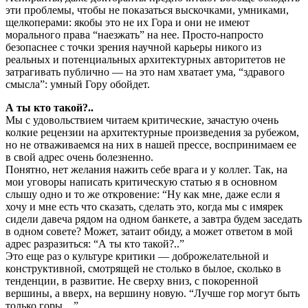
эти проблемы, чтобы не показаться выскочками, умниками,
щелкоперами: якобы это не их Гора и они не имеют
морального права “наезжать” на нее. Просто-напросто
безопаснее с точки зрения научной карьеры никого из
реальных и потенциальных архитектурных авторитетов не
затрагивать публично — на это нам хватает ума, “здравого
смысла”: умный Гору обойдет.
А ты кто такой?..
Мы с удовольствием читаем критические, зачастую очень
колкие рецензии на архитектурные произведения за рубежом,
но не отваживаемся на них в нашей прессе, воспринимаем ее
в свой адрес очень болезненно.
Понятно, нет желания нажить себе врага и у коллег. Так, на
мои уговоры написать критическую статью я в основном
слышу одно и то же откровение: “Ну как мне, даже если я
хочу и мне есть что сказать, сделать это, когда мы с имярек
сидели давеча рядом на одном банкете, а завтра будем заседать
в одном совете? Может, затаит обиду, а может ответом в мой
адрес разразиться: “А ты кто такой?..”
Это еще раз о культуре критики — доброжелательной и
конструктивной, смотрящей не столько в былое, сколько в
тенденции, в развитие. Не сверху вниз, с покоренной
вершины, а вверх, на вершину новую. “Лучше гор могут быть
только горы…”