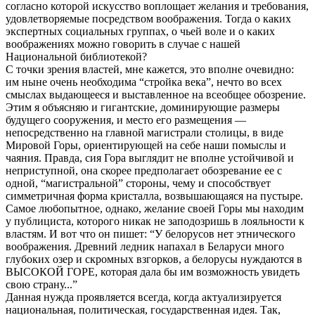
согласно которой искусство воплощает желания и требования,
удовлетворяемые посредством воображения. Тогда о каких
экспертных социальных группах, о чьей воле и о каких
воображениях можно говорить в случае с нашей
Национальной библиотекой?
С точки зрения властей, мне кажется, это вполне очевидно:
им ныне очень необходима “стройка века”, нечто во всех
смыслах выдающееся и выставленное на всеобщее обозрение.
Этим я объясняю и гигантские, доминирующие размеры
будущего сооружения, и место его размещения —
непосредственно на главной магистрали столицы, в виде
Мировой Горы, ориентирующей на себе наши помыслы и
чаяния. Правда, сия Гора выглядит не вполне устойчивой и
неприступной, она скорее предполагает обозревание ее с
одной, “магистральной” стороны, чему и способствует
симметричная форма кристалла, возвышающаяся на пустыре.
Самое любопытное, однако, желание своей Горы мы находим
у публициста, которого никак не заподозришь в лояльности к
властям. И вот что он пишет: “У белорусов нет этнического
воображения. Древний ледник напахал в Беларуси много
глубоких озер и скромных взгорков, а белорусы нуждаются в
ВЫСОКОЙ ГОРЕ, которая дала бы им возможность увидеть
свою страну...”
Данная нужда проявляется всегда, когда актуализируется
национальная, политическая, государственная идея. Так,