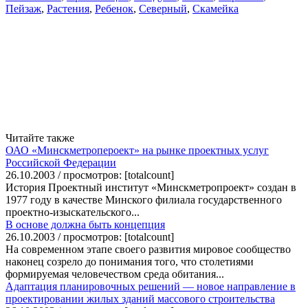
Пейзаж
,
Растения
,
Ребенок
,
Северный
,
Скамейка
Читайте также
ОАО «Минскметропероект» на рынке проектных услуг
Российской Федерации
26.10.2003 / просмотров: [totalcount]
История Проектный институт «Минскметропроект» создан в
1977 году в качестве Минского филиала государственного
проектно-изыскательского...
В основе должна быть концепция
26.10.2003 / просмотров: [totalcount]
На современном этапе своего развития мировое сообщество
наконец созрело до понимания того, что столетиями
формируемая человечеством среда обитания...
Адаптация планировочных решений — новое направление в
проектировании жилых зданий массового строительства