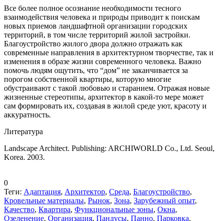
Все более полное осознание необходимости тесного
взаимодействия человека и природы приводит к поискам
новых приемов ландшафтной организации городских
территорий, в том числе территорий жилой застройки.
Благоустройство жилого двора должно отражать как
современные направления в архитектурном творчестве, так и
изменения в образе жизни современного человека. Важно
помочь людям ощутить, что “дом” не заканчивается за
порогом собственной квартиры, которую многие
обустраивают с такой любовью и старанием. Отражая новые
жизненные стереотипы, архитектор в какой-то мере может
сам формировать их, создавая в жилой среде уют, красоту и
аккуратность.
Литература
Landscape Architect. Publishing: ARCHIWORLD Co., Ltd. Seoul,
Korea. 2003.
0
Теги:
Адаптация
,
Архитектор
,
Среда
,
Благоустройство
,
Кровельные материалы
,
Рынок
,
Зона
,
Зарубежный опыт
,
Качество
,
Квартира
,
Функциональные зоны
,
Окна
,
Озеленение
,
Организация
,
Пандусы
,
Панно
,
Парковка
,