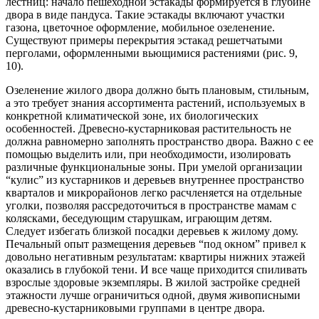
лестниц: начало пешеходной эстакады формируется в глубине
двора в виде пандуса. Такие эстакады включают участки
газона, цветочное оформление, мобильное озеленение.
Существуют примеры перекрытия эстакад решетчатыми
перголами, оформленными вьющимися растениями (рис. 9,
10).
Озеленение жилого двора должно быть плановым, стильным,
а это требует знания ассортимента растений, используемых в
конкретной климатической зоне, их биологических
особенностей. Древесно-кустарниковая растительность не
должна равномерно заполнять пространство двора. Важно с ее
помощью выделить или, при необходимости, изолировать
различные функциональные зоны. При умелой организации
“кулис” из кустарников и деревьев внутреннее пространство
кварталов и микро­районов легко расчленяется на отдельные
уголки, позволяя рассредоточиться в пространстве мамам с
колясками, беседующим старушкам, играющим детям.
Следует избегать близкой посадки деревьев к жилому дому.
Печальный опыт размещения деревьев “под окном” привел к
довольно негативным результатам: квартиры нижних этажей
оказались в глубокой тени. И все чаще приходится спиливать
взрослые здоровые экземпляры. В жилой застройке средней
этажности лучше ограничиться одной, двумя живописными
древесно-кустарниковыми группами в центре двора.