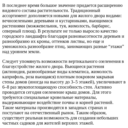
В последнее время большое значение придается расширению
видового состава растительности. Традиционный
ассортимент дополняется новыми для жилого двора видами:
вечнозелеными деревьями и кустарниками, вьющимися
растениями (можжевельник, туя, жимолость, барбарис,
северный плющ). В результате не только выросло качество
городского ландшафта благодаря разновысотности деревьев и
разнообразию их кроны, оттенков листвы, но еще и
умножилось разнообразие птиц, занимающих разные “этажи”
над уровнем земли.
Следует упомянуть возможности вертикального озеленения в
благоустройстве жилого двора. Вьющиеся растения
(актинидия, разнообразные виды клематиса, жимолость
каприфоль, роза вьющаяся) плотным покровом закрывая
стены домов (иногда на высоту до 3–5 этажей), увеличивают в
6–8 раз звукопоглощающую способность стен. Активно
проводится сегодня озеленение крыш домов. Для этого
требуются специальные кровельные материалы,
выдерживающие воздействие почвы и корней растений.
Такие материалы производятся в западных странах и
поступают на отечественный рынок. Таким образом,
существует реальная возможность для создания небольших
частных садиков для жителей верхних этажей.