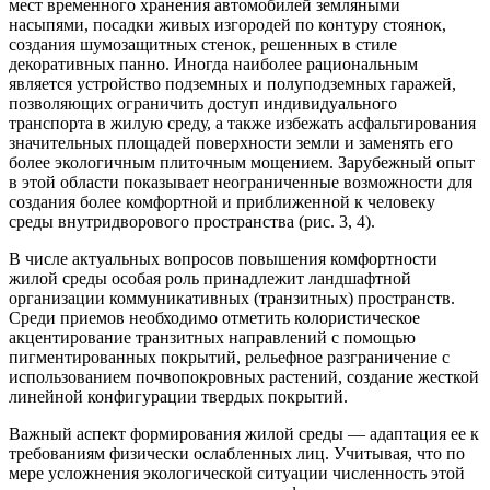
мест временного хранения автомобилей земляными
насыпями, посадки живых изгородей по контуру стоянок,
создания шумо­защитных стенок, решенных в стиле
декоративных панно. Иногда наиболее рациональным
является устройство подземных и полуподземных гаражей,
позволяющих ограничить доступ индивидуального
транспорта в жилую среду, а также избежать асфальтирования
значительных площадей поверхности земли и заменять его
более экологичным плиточным мощением. Зарубежный опыт
в этой области показывает неограниченные возможности для
создания более комфортной и приближенной к человеку
среды внутридворового пространства (рис. 3, 4).
В числе актуальных вопросов повышения комфортности
жилой среды особая роль принадлежит ландшафтной
организации коммуникативных (транзитных) пространств.
Среди приемов необходимо отметить колористическое
акцентирование транзитных направлений с помощью
пигментированных покрытий, рельефное разграничение с
использованием почвопокровных растений, создание жесткой
линейной конфигурации твердых покрытий.
Важный аспект формирования жилой среды — адаптация ее к
требованиям физически ослабленных лиц. Учитывая, что по
мере усложнения экологической ситуации численность этой