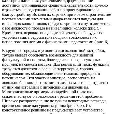
категории населения увеличивается, формирование
доступной для инвалидов среды жизнедеятельности должно
отражаться на содержании работ по проектированию и
благоустройству. Во многих странах при новом строительстве
неотъемлемыми элементами двора являются пандусы для
инвалидов-колясочников, предусматриваются пути движения
с возможностью проезда на инвалидной коляске (рис. 5).
Кроме того, игровая зона для детей зачастую оборудуется
устройствами, предусматривающими возможность их
использования детьми с физическими недостатками ( рис. 6).
В крупных городах, в условиях высокоплотной застройки,
трудно бывает обеспечить возможность для занятий
физкультурой и спортом, более длительных, регулярных
прогулок на свежем воздухе. Для реализации таких функций
требуются достаточно большие территории, хорошо
оборудованные, обладающие значительным природным
потенциалом. Эти участки зачастую, располагаясь на
довольно близком расстоянии от жилых массивов, отделены
от них магистралями с интенсивным движением.
Многочисленные примеры из зарубежной практики
свидетельствуют о возможности решения этой проблемы.
Широкое распространение получили пешеходные эстакады,
организованные над уровнем улицы (рис. 7, 8). Их
конструктивное решение не предусматривает устройство