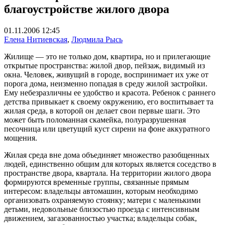
благоустройстве жилого двора
01.11.2006 12:45
Елена Нитиевская
,
Людмила Рысь
Жилище — это не только дом, квартира, но и прилегающие
открытые пространства: жилой двор, пейзаж, видимый из
окна. Человек, живущий в городе, воспринимает их уже от
порога дома, неизменно попадая в среду жилой застройки.
Ему небезразличны ее удобство и красота. Ребенок с раннего
детства привыкает к своему окружению, его воспитывает та
жилая среда, в которой он делает свои первые шаги. Это
может быть поломанная скамейка, полуразрушенная
песочница или цветущий куст сирени на фоне аккуратного
мощения.
Жилая среда вне дома объединяет множество разобщенных
людей, единственно общим для которых является соседство в
пространстве двора, квартала. На территории жилого двора
формируются временные группы, связанные прямым
интересом: владельцы автомашин, которым необходимо
организовать охраняемую стоянку; матери с маленькими
детьми, недовольные близостью проезда с интенсивным
движением, загазованностью участка; владельцы собак,