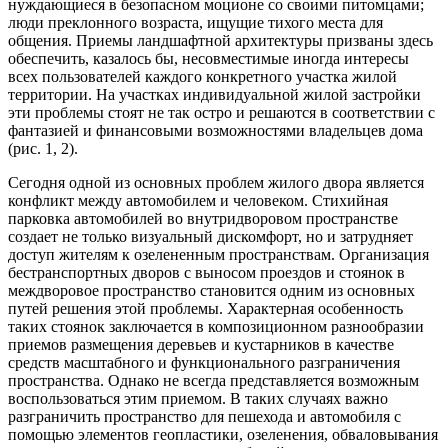
нуждающиеся в безопасном моционе со своими питомцами;
люди преклонного возраста, ищущие тихого места для
общения. Приемы ландшафтной архитектуры призваны здесь
обеспечить, казалось бы, несовместимые иногда интересы
всех пользователей каждого конкретного участка жилой
территории. На участках индивидуальной жилой застройки
эти проблемы стоят не так остро и решаются в соответствии с
фантазией и финансовыми возможностями владельцев дома
(рис. 1, 2).
Сегодня одной из основных проблем жилого двора является
конфликт между автомобилем и человеком. Стихийная
парковка автомобилей во внутридворовом пространстве
создает не только визуальный дискомфорт, но и затрудняет
доступ жителям к озелененным пространствам. Организация
бестранспортных дворов с выносом проездов и стоянок в
междворовое пространство становится одним из основных
путей решения этой проблемы. Характерная особенность
таких стоянок заключается в композиционном разнообразии
приемов размещения деревьев и кустарников в качестве
средств масштабного и функционального разграничения
пространства. Однако не всегда представляется возможным
воспользоваться этим приемом. В таких случаях важно
разграничить пространство для пешехода и автомобиля с
помощью элементов геопластики, озеленения, обваловывания