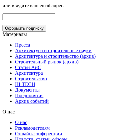
или введите ваш email адрес:
Материалы
Пресса
Архитектура и строительные науки
Архитектура и строительство (архив)
Строительный рынок (архив)
Статьи АиС
Архитектура
Строительство
HI-TECH
Документы
Предприятия
Архив событий
О нас
О нас
Рекламодателям
Онлайн-конференции
Новости, статьи, обзоры