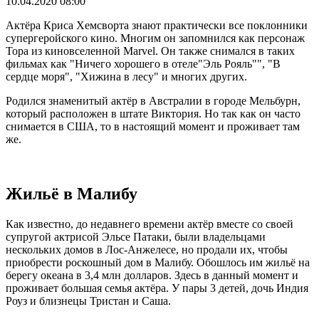
10.04.2020 08:00
Актёра Криса Хемсворта знают практически все поклонники
супергеройского кино. Многим он запомнился как персонаж
Тора из киновселенной Marvel. Он также снимался в таких
фильмах как "Ничего хорошего в отеле"Эль Рояль"", "В
сердце моря", "Хижина в лесу" и многих других.
Родился знаменитый актёр в Австралии в городе Мельбурн,
который расположен в штате Виктория. Но так как он часто
снимается в США, то в настоящий момент и проживает там
же.
Жильё в Малибу
Как известно, до недавнего времени актёр вместе со своей
супругой актрисой Эльсе Патаки, были владельцами
нескольких домов в Лос-Анжелесе, но продали их, чтобы
приобрести роскошный дом в Малибу. Обошлось им жильё на
берегу океана в 3,4 млн долларов. Здесь в данный момент и
проживает большая семья актёра. У пары 3 детей, дочь Индия
Роуз и близнецы Тристан и Саша.