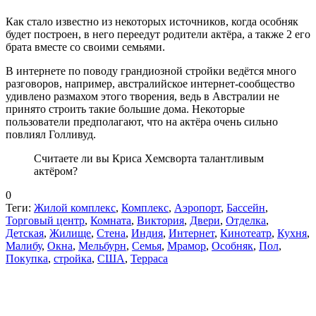
Как стало известно из некоторых источников, когда особняк
будет построен, в него переедут родители актёра, а также 2 его
брата вместе со своими семьями.
В интернете по поводу грандиозной стройки ведётся много
разговоров, например, австралийское интернет-сообщество
удивлено размахом этого творения, ведь в Австралии не
принято строить такие большие дома. Некоторые
пользователи предполагают, что на актёра очень сильно
повлиял Голливуд.
Считаете ли вы Криса Хемсворта талантливым
актёром?
0
Теги:
Жилой комплекс
,
Комплекс
,
Аэропорт
,
Бассейн
,
Торговый центр
,
Комната
,
Виктория
,
Двери
,
Отделка
,
Детская
,
Жилище
,
Стена
,
Индия
,
Интернет
,
Кинотеатр
,
Кухня
,
Малибу
,
Окна
,
Мельбурн
,
Семья
,
Мрамор
,
Особняк
,
Пол
,
Покупка
,
стройка
,
США
,
Терраса