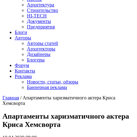
Архитектура
Строительство
HI-TECH
Документы
Предприятия
Блоги
Авторы
Авторы статей
Архитекторы
Дизайнеры
Блогеры
Форум
Контакты
Реклама
Новости, статьи, обзоры
Баннерная реклама
Главная
/
Апартаменты харизматичного актера Криса
Хемсворта
You are here
Апартаменты харизматичного актера
Криса Хемсворта