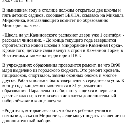
28.07.2014 16:51
В нынешнем году в столице должны открыться две школы и
пять детских садиков, сообщает БЕЛТА, ссылаясь на Михаила
Мирончика, возглавляющего комитет по образованию
Мингорисполкома.
«Школа на ул.Калиновского распахнет двери уже 1 сентября, -
рассказал чиновник. - До конца текущего года завершится
строительство новой школы в микрорайоне Каменная Горка».
Кроме того, детские сады введут в строй в Каменной Горке, в
Восточном, а также на территории ПВТ.
В учреждениях образования проводится ремонт, на что Br90
млрд выделено из городского бюджета. Это ремонт кровель,
пищеблоков, спортзалов, замена оконных блоков и многое
другое. Работы должны быть завершены к середине августа. К
концу года капремонт закончится в 31 учреждении
образования. Параллельно набирают учащихся в первые и
десятые классы; в гимназические классы дополнительный
набор объявят в конце августа.
«Родители, которые желают, чтобы их ребенок учился в
гимназии, - сказал Мирончик, - еще могут подать заявление на
дополнительный набор».