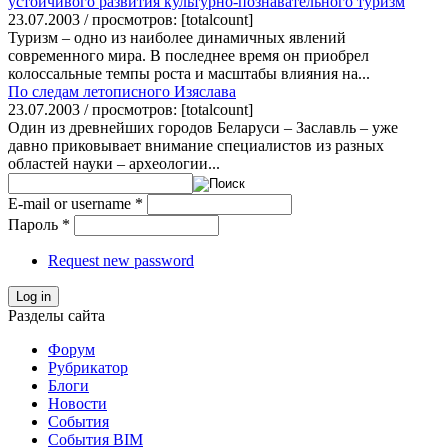
устойчивого развития культурно-познавательного туризм
23.07.2003 / просмотров: [totalcount]
Туризм – одно из наиболее динамичных явлений
современного мира. В последнее время он приобрел
колоссальные темпы роста и масштабы влияния на...
По следам летописного Изяслава
23.07.2003 / просмотров: [totalcount]
Один из древнейших городов Беларуси – Заславль – уже
давно приковывает внимание специалистов из разных
областей науки – археологии...
E-mail or username
*
Пароль
*
Request new password
Log in
Разделы сайта
Форум
Рубрикатор
Блоги
Новости
События
События BIM