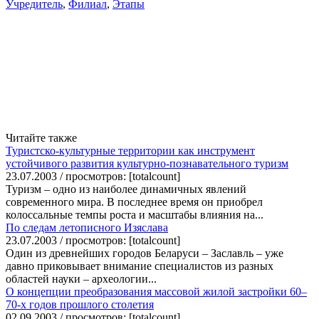
Учредитель
,
Филиал
,
Этапы
Читайте также
Туристско-культурные территории как инструмент
устойчивого развития культурно-познавательного туризм
23.07.2003 / просмотров: [totalcount]
Туризм – одно из наиболее динамичных явлений
современного мира. В последнее время он приобрел
колоссальные темпы роста и масштабы влияния на...
По следам летописного Изяслава
23.07.2003 / просмотров: [totalcount]
Один из древнейших городов Беларуси – Заславль – уже
давно приковывает внимание специалистов из разных
областей науки – археологии...
О концепции преобразования массовой жилой застройки 60–
70-х годов прошлого столетия
02.09.2003 / просмотров: [totalcount]