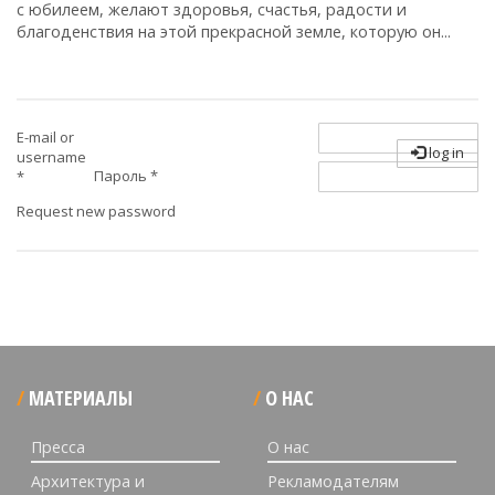
с юбилеем, желают здоровья, счастья, радости и
благоденствия на этой прекрасной земле, которую он...
E-mail or
log in
username
Пароль
*
*
Request new password
МАТЕРИАЛЫ
О НАС
Пресса
О нас
Архитектура и
Рекламодателям