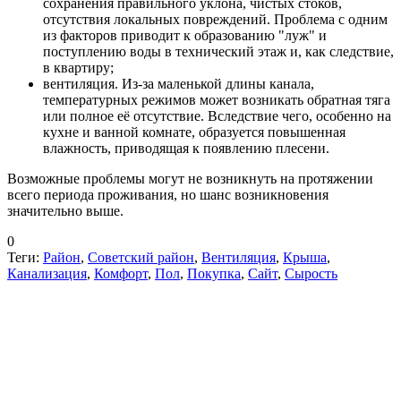
сохранения правильного уклона, чистых стоков,
отсутствия локальных повреждений. Проблема с одним
из факторов приводит к образованию "луж" и
поступлению воды в технический этаж и, как следствие,
в квартиру;
вентиляция. Из-за маленькой длины канала,
температурных режимов может возникать обратная тяга
или полное её отсутствие. Вследствие чего, особенно на
кухне и ванной комнате, образуется повышенная
влажность, приводящая к появлению плесени.
Возможные проблемы могут не возникнуть на протяжении
всего периода проживания, но шанс возникновения
значительно выше.
0
Теги:
Район
,
Советский район
,
Вентиляция
,
Крыша
,
Канализация
,
Комфорт
,
Пол
,
Покупка
,
Сайт
,
Сырость