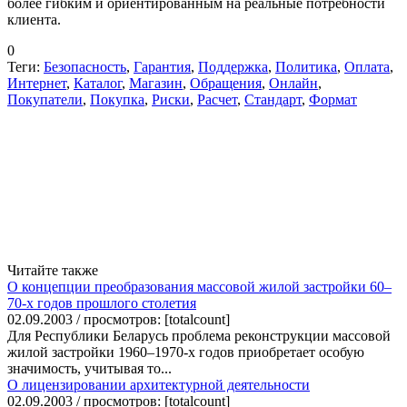
более гибким и ориентированным на реальные потребности
клиента.
0
Теги:
Безопасность
,
Гарантия
,
Поддержка
,
Политика
,
Оплата
,
Интернет
,
Каталог
,
Магазин
,
Обращения
,
Онлайн
,
Покупатели
,
Покупка
,
Риски
,
Расчет
,
Стандарт
,
Формат
Читайте также
О концепции преобразования массовой жилой застройки 60–
70-х годов прошлого столетия
02.09.2003 / просмотров: [totalcount]
Для Республики Беларусь проблема реконструкции массовой
жилой застройки 1960–1970-х годов приобретает особую
значимость, учитывая то...
О лицензировании архитектурной деятельности
02.09.2003 / просмотров: [totalcount]