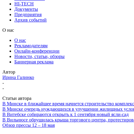
HI-TECH
Документы
Предприятия
Архив событий
О нас
О нас
Рекламодателям
Онлайн-конференции
Новости, статьи, обзоры
Баннерная реклама
Автор
Ирина Галинко
-
-
Статьи автора
В Минске в ближайшее время начнется строительство комплекс
В Минске очередь нуждающихся в улучшении жилищных услов
В Витебске собираются открыть к 1 сентября новый ясли-сад
В Вильнюсе обрушилась крыша торгового центра, протестирова
Обзор прессы 12 – 18 мая