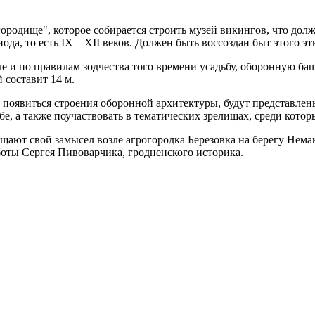
ородище", которое собирается строить музей викингов, что д
ода, то есть IX – XII веков. Должен быть воссоздан быт этого э
иле и по правилам зодчества того времени усадьбу, оборонную б
 составит 14 м.
ы появиться строения оборонной архитектуры, будут представле
е, а также поучаствовать в тематических зрелищах, среди котор
ощают свой замысел возле агрогородка Березовка на берегу Не
боты Сергея Пивоварчика, гродненского историка.