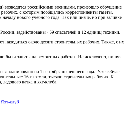
вая) возводится российскими военными, произошло обрушение
з рабочих, с которым пообщались корреспонденты газеты,
 началу нового учебного года. Так или иначе, но при заливке
сии, задействованы - 59 спасателей и 12 единиц техники.
т находиться около десяти строительных рабочих. Также, с их
ши были заняты на ремонтных работах. Не исключено, пишут
о запланировано на 1 сентября нынешнего года. Уже сейчас
чительные: 16 га земли, тысячи строительных рабочих. К
 ледового катка и яхт-клуба.
,
Яхт-клуб