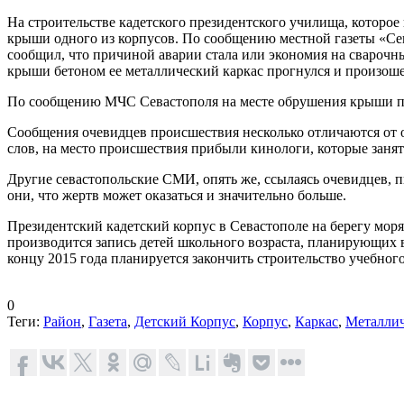
На строительстве кадетского президентского училища, которо
крыши одного из корпусов. По сообщению местной газеты «Сева
сообщил, что причиной аварии стала или экономия на сварочных
крыши бетоном ее металлический каркас прогнулся и произоше
По сообщению МЧС Севастополя на месте обрушения крыши про
Сообщения очевидцев происшествия несколько отличаются от о
слов, на место происшествия прибыли кинологи, которые заня
Другие севастопольские СМИ, опять же, ссылаясь очевидцев, 
они, что жертв может оказаться и значительно больше.
Президентский кадетский корпус в Севастополе на берегу мор
производится запись детей школьного возраста, планирующих в
концу 2015 года планируется закончить строительство учебного
0
Теги:
Район
,
Газета
,
Детский Корпус
,
Корпус
,
Каркас
,
Металлич