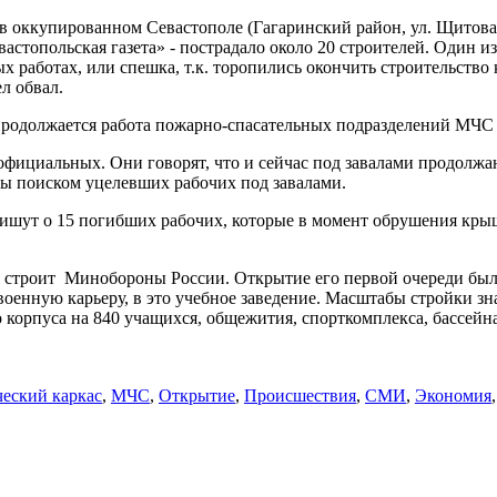
е в оккупированном Севастополе (Гагаринский район, ул. Щито
стопольская газета» - пострадало около 20 строителей. Один и
 работах, или спешка, т.к. торопились окончить строительство к
л обвал.
должается работа пожарно-спасательных подразделений МЧС Рос
фициальных. Они говорят, что и сейчас под завалами продолжаю
ты поиском уцелевших рабочих под завалами.
пишут о 15 погибших рабочих, которые в момент обрушения кры
я строит Минобороны России. Открытие его первой очереди был
оенную карьеру, в это учебное заведение. Масштабы стройки зна
 корпуса на 840 учащихся, общежития, спорткомплекса, бассейна,
еский каркас
,
МЧС
,
Открытие
,
Происшествия
,
СМИ
,
Экономия