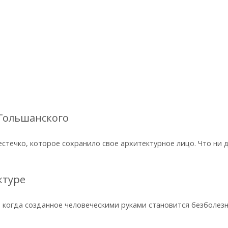
 Гольшанского
естечко, которое сохранило свое архитектурное лицо. Что ни
ктуре
е, когда созданное человеческими руками становится безболез