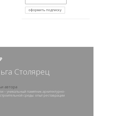
Р
ьга Столярец
ьи автора
и – уникальный памятник архитектурно-
строительной среды: опыт реставрации