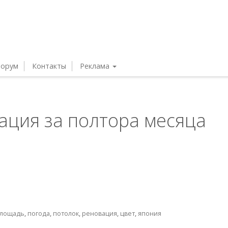
орум
Контакты
Реклама
вация за полтора месяца
лощадь
,
погода
,
потолок
,
реновация
,
цвет
,
япония