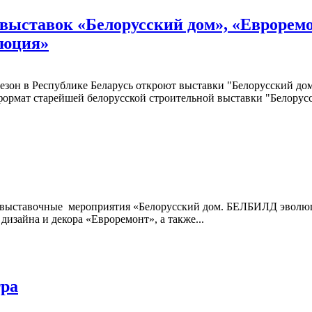
выставок «Белорусский дом», «Евроремо
люция»
 сезон в Республике Беларусь откроют выставки "Белорусский д
мат старейшей белорусской строительной выставки "Белорусск
тся выставочные мероприятия «Белорусский дом. БЕЛБИЛД эвол
изайна и декора «Евроремонт», а также...
тра