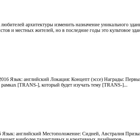
 любителей архитектуры изменить назначение уникального здани
тов и местных жителей, но в последние годы это культовое здани
 2016 Язык: английский Локация: Концепт (эссе) Награды: Первы
амках [TRANS-], который будет изучать тему [TRANS-]...
016 Язык: английский Местоположение: Сидней, Австралия Призы
глашает наиболее талантливых и креативных дизайнеров-...