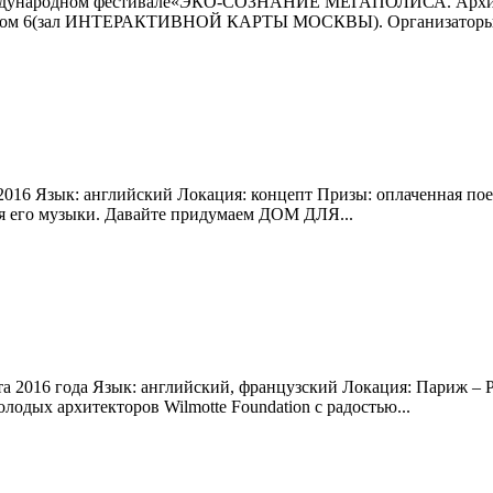
Международном фестивале«ЭКО-СОЗНАНИЕ МЕГАПОЛИСА. Архитек
тская, дом 6(зал ИНТЕРАКТИВНОЙ КАРТЫ МОСКВЫ). Организаторы 
ля 2016 Язык: английский Локация: концепт Призы: оплаченная 
имя его музыки. Давайте придумаем ДОМ ДЛЯ...
арта 2016 года Язык: английский, французский Локация: Париж – 
олодых архитекторов Wilmotte Foundation с радостью...