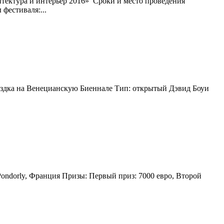
тура и интерьер 2016» Сроки и место проведения
фестиваля:...
поездка на Венецианскую Биеннале Тип: открытый Дэвид Боуи
Pondorly, Франция Призы: Первый приз: 7000 евро, Второй