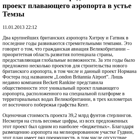
проект плавающего аэропорта в устье
Темзы
11.01.2013 22:12
Два крупнейших британских аэропорта Хитроу и Гатвик в
последние годы развиваются стремительными темпами. Это
говорит о том, что гражданская авиация Великобритании –
приоритетная область развития потенциала страны,
предоставляющая глобальные возможности. За эти годы было
предложено несколько проектов для строительства нового
британского аэропорта, в том числе и данный проект Нормана
Фостера под названием „London Britannia Airport”. Лишь
недавно компания Beckett Rankine представила
общественности этот уникальный проект плавающего
аэропорта, расположенного на специальной платформе в
территориальных водах Великобритании, в трех километрах
от восточного побережья графства Кент.
Оценочная стоимость проекта 39,2 млрд фунтов стерлингов.
Несмотря на столь весомые цифры, из всех предложенных
этот проект был одним из наиболее «бюджетных». Благодаря
размещению аэропорта на мелиорированном участке Гудвин,
этот план имеет ряд преимуществ, в том числе отсутствие