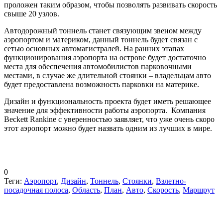
проложен таким образом, чтобы позволять развивать скорость
свыше 20 узлов.
Автодорожный тоннель станет связующим звеном между
аэропортом и материком, данный тоннель будет связан с
сетью основных автомагистралей. На ранних этапах
функционирования аэропорта на острове будет достаточно
места для обеспечения автомобилистов парковочными
местами, в случае же длительной стоянки – владельцам авто
будет предоставлена возможность парковки на материке.
Дизайн и функциональность проекта будет иметь решающее
значение для эффективности работы аэропорта. Компания
Beckett Rankine с уверенностью заявляет, что уже очень скоро
этот аэропорт можно будет назвать одним из лучших в мире.
0
Теги:
Аэропорт
,
Дизайн
,
Тоннель
,
Стоянки
,
Взлетно-
посадочная полоса
,
Область
,
План
,
Авто
,
Скорость
,
Маршрут