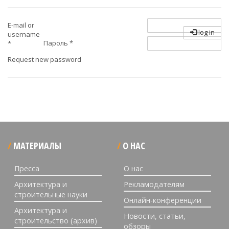
E-mail or
log in
username
Пароль
*
*
Request new password
МАТЕРИАЛЫ
О НАС
Пресса
О нас
Архитектура и
Рекламодателям
строительные науки
Онлайн-конференции
Архитектура и
Новости, статьи,
строительство (архив)
обзоры