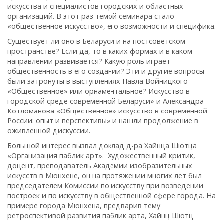
искусства и специалистов городских и областных
организаций. В этот раз темой семинара стало
«общественное искусство», его возможности и специфика.
Существует ли оно в Беларуси и на постсоветском
пространстве? Если да, то в каких формах и в каком
направлении развивается? Какую роль играет
общественность в его создании? Эти и другие вопросы
были затронуты в выступлениях Павла Войницкого
«Общественное» или орнаментальное? Искусство в
городской среде современной Беларуси» и Александра
Котломанова «Общественное» искусство в современной
России: опыт и перспективы» и нашли продолжение в
оживленной дискуссии.
Большой интерес вызвал доклад д-ра Хайнца Шютца
«Организация паблик арт». Художественный критик,
доцент, преподаватель Академии изобразительных
искусств в Мюнхене, он на протяжении многих лет был
председателем Комиссии по искусству при возведении
построек и по искусству в общественной сфере города. На
примере города Мюнхена, предварив тему
ретроспективой развития паблик арта, Хайнц Шютц