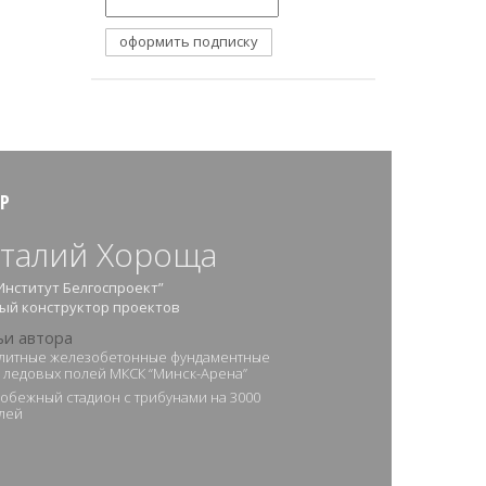
Р
талий Хороща
Институт Белгоспроект”
ый конструктор проектов
ьи автора
литные железобетонные фундаментные
 ледовых полей МКСК “Минск-Арена”
обежный стадион с трибунами на 3000
лей