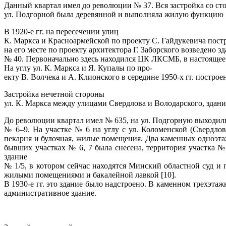
Данный квартал имел до революции № 37. Вся застройка со ст
ул. Подгорной была деревянной и выполняла жилую функцию [
В 1920-е гг. на пересечении улиц
К. Маркса и Красноармейской по проекту С. Гайдукевича пост
на его месте по проекту архитектора Г. Заборского возведено з
№ 40. Первоначально здесь находился ЦК ЛКСМБ, в настоящее
На углу ул. К. Маркса и Я. Купалы по про-
екту В. Волчека и А. Клионского в середине 1950-х гг. построе
Застройка нечетной стороны
ул. К. Маркса между улицами Свердлова и Володарского, здани
До революции квартал имел № 635, на ул. Подгорную выходил
№ 6–9. На участке № 6 на углу с ул. Коломенской (Свердлов
пекарня и булочная, жилые помещения. Два каменных одноэтаж
бывших участках № 6, 7 была снесена, территория участка № 
здание
№ 1/5, в котором сейчас находятся Минский областной суд и
жилыми помещениями и бакалейной лавкой [10].
В 1930-е гг. это здание было надстроено. В каменном трехэта
административное здание.