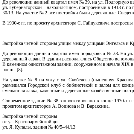
До революции данный квартал имел № 39, на ул. Подгорную вы
ул. Губернаторской – находился дом, построенный в 1913 г. по
30/13. На участке № 2 все постройки были деревянные. Сведени
В 1930-е гг. по проекту архитектора С. Гайдукевича построены 
Застройка четной стороны улицы между улицами Энгельса и К
До революции данный квартал имел порядковый № 38. На ул. 
деревянный сараи. В здании располагались Общество вспомоще
В каменном одноэтажном здании, сооруженном в начале XIX в.
ровны [8].
На участке № 8 на углу с ул. Скобелева (нынешняя Красноа
размещался Городской клуб с библиотекой и залом для конц
смешанная лавка, каменные и деревянные хозяйственные пост
Современное здание № 38 запроектировано в конце 1930-х гг
проектом архитекторов А. Воинова и В. Вараксина.
Застройка четной стороны
от ул. Красноармейской до
ул. Я. Купалы, здания № 40/5–44/13.