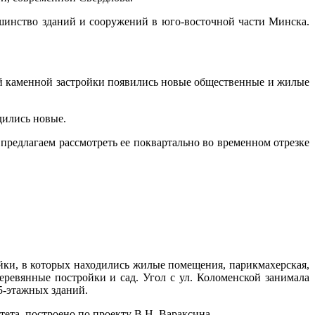
шинство зданий и сооружений в юго-восточной части Минска.
ной каменной застройки появились новые общественные и жилые
дились новые.
предлагаем рассмотреть ее поквартально во временном отрезке
ойки, в которых находились жилые помещения, парикмахерская,
еревянные постройки и сад. Угол с ул. Коломенской занимала
5-этажных зданий.
тета, построено по проекту В.Н. Вараксина.