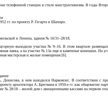
дание телефонной станции в стиле конструктивизма. В годы Вто
ра
1952 гг. по проекту Р. Гегарта и Шапиро.
мольской и Ленина, здания № 16/31–28/18.
одгорную выходили участки № 9–16. В этом квартале размещал
ная лавка, а на участке № 13а еще и каменные конюшни. На угл
рная мастерская и жилые помещения [6].
Здание
А. Денисова, в нем находился Наркомлес. В соответствии с пр
роекту архитектора А. Брегмана в 1950-е гг. как общежитие па
ание № 28/18 – жилой дом с авиационными кассами на первом эта