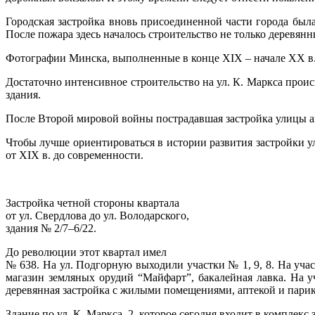
Городская застройка вновь присоединенной части города бы
После пожара здесь началось строительство не только деревя
Фотографии Минска, выполненные в конце XIX – начале XX в., 
Достаточно интенсивное строительство на ул. К. Маркса прои
здания.
После Второй мировой войны пострадавшая застройка улицы а
Чтобы лучше ориентироваться в истории развития застройки у
от XIX в. до современности.
Застройка четной стороны квартала
от ул. Свердлова до ул. Володарского,
здания № 2/7–6/22.
До революции этот квартал имел
№ 638. На ул. Подгорную выходили участки № 1, 9, 8. На уча
магазин земляных орудий “Майфарт”, бакалейная лавка. На у
деревянная застройка с жилыми помещениями, аптекой и парикм
Здание по ул. К. Маркса, 2, которое сегодня входит в комплек