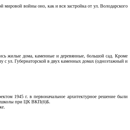
рой мировой войны оно, как и
вся застройка от ул. Володарского
ись жилые дома, каменные и деревянные, большой сад. Кроме
у с ул. Губернаторской в двух каменных домах (одноэтажный и
оектом 1945 г. в первоначальное архитектурное решение были
ртшколы при ЦК ВКП(б)Б.
же.