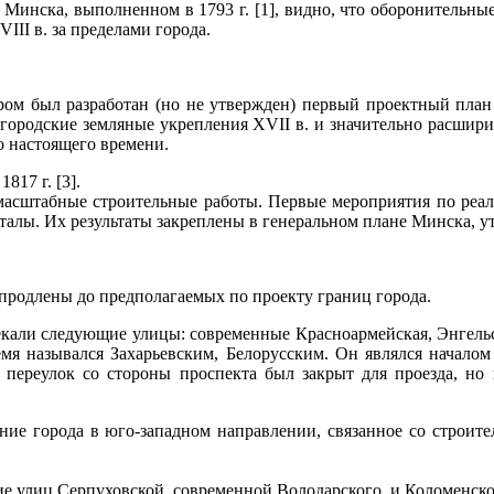
е Минска, выполненном в 1793 г. [1], видно, что оборонительны
III в. за пределами города.
ром был разработан (но не утвержден) первый проектный план 
ь городские земляные укрепления XVII в. и значительно расши
о настоящего времени.
17 г. [3].
комасштабные строительные работы. Первые мероприятия по реа
талы. Их результаты закреплены в генеральном плане Минска, 
продлены до предполагаемых по проекту границ города.
екали следующие улицы: современные Красноармейская, Энгельс
емя назывался Захарьевским, Белорусским. Он являлся началом
переулок со стороны проспекта был закрыт для проезда, но 
ие города в юго-западном направлении, связанное со строит
ие улиц Серпуховской, современной Володарского, и Коломенск