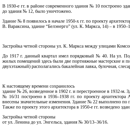
В 1930-е гг. в районе современного здания № 10 построено з
до здания № 12, было уничтожено.
Здание № 8 появилось в начале 1950-х гг. по проекту архитекто
В. Вараксина, здание “Белэнерго” (ул. К. Маркса, 14) – в 1950–
Застройка четной стороны ул. К. Маркса между улицами Комсо
До 1917 г. данный квартал имел порядковый № 40. На ул. П
жилых помещений здесь были две портняжные мастерские и пив
двухэтажный) располагались бакалейная лавка, булочная, слеса
К настоящему времени сохранилось
здание № 26, возведенное в 1902 г. и перестроенное в 1932-м. 
№ 16/31 построено в 1936–1938 гг. по проекту архитектора 
внесены значительные изменения. Здание № 22 выполнено по п
Также по проекту этого архитектора в 1950-е гг. возведено зд
Застройка четной стороны
от ул. Ленина до ул. Энгельса, здания № 30/13–36/16.