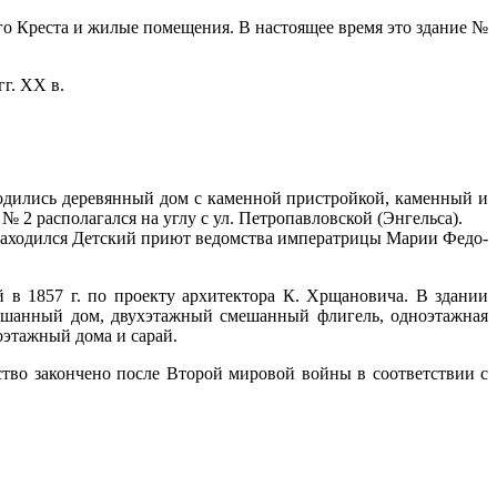
ного Креста и жилые помещения. В настоящее время это здание №
гг. XX в.
ходились деревянный дом с каменной пристройкой, каменный и
2 располагался на углу с ул. Петропавловской (Энгельса).
, находился Детский приют ведомства императрицы Марии Федо-
 в 1857 г. по проекту
архитектора К. Хрщановича. В здании
смешанный дом, двухэтажный смешанный флигель, одноэтажная
оэтажный дома и сарай.
ство закончено после Второй мировой войны в соответствии с