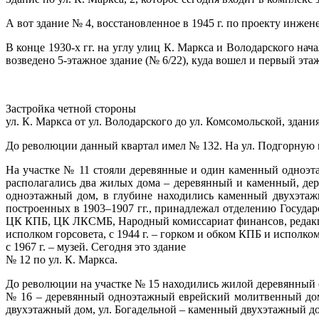
А вот здание № 4, восстановленное в 1945 г. по проекту инж
В конце 1930-х гг. на углу улиц К. Маркса и Володарского нача
возведено 5-этажное здание (№ 6/22), куда вошел и первый эта
Застройка четной стороны
ул. К. Маркса от ул. Володарского до ул. Комсомольской, здани
До революции данный квартал имел № 132. На ул. Подгорную 
На участке № 11 стояли деревянные и один каменный одноэт
располагались два жилых дома – деревянный и каменный, дер
одноэтажный дом, в глубине находились каменный двухэтаж
построенных в 1903–1907 гг., принадлежал отделению Государс
ЦК КПБ, ЦК ЛКСМБ, Народный комиссариат финансов, редакция
исполком горсовета, с 1944 г. – горком и обком КПБ и исполком
с 1967 г. – музей. Сегодня это здание
№ 12 по ул. К. Маркса.
До революции на участке № 15 находились жилой деревянный 
№ 16 – деревянный одноэтажный еврейский молитвенный дом 
двухэтажный дом, ул. Богадельной – каменный двухэтажный до