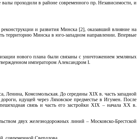
е валы проходили в районе современного пр. Независимости, и
реконструкции и развития Минска [2], оказавший влияние на
рить территорию Минска в юго-западном направлении. Впервые
лизации нового плана были связаны с уничтожением земляных
утвержденном императором Александром I.
а, Ленина, Комсомольская. До середины XIX в. часть западной
 дороги, идущей через Ляховское предместье в Игумен. После
пешеходная связь и часть его застройки XIX – начала XX в.
ельством двух железнодорожных линий – Московско-Брестской
ой, современной Свердлова.