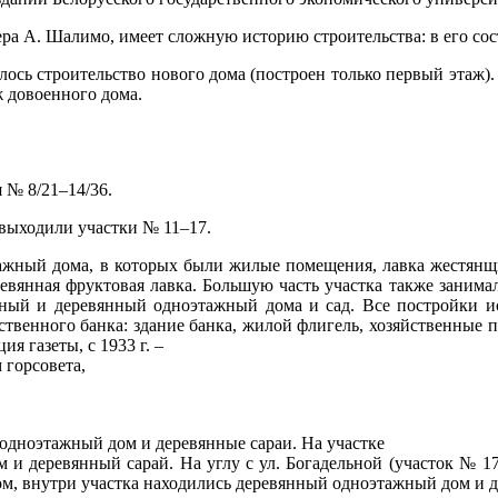
енера А. Шалимо, имеет сложную историю строительства: в его с
лось строительство нового дома (построен только первый этаж). 
ж довоенного дома.
я № 8/21–14/36.
выходили участки № 11–17.
ажный дома, в которых были жилые помещения, лавка жестянщи
евянная фруктовая лавка. Большую часть участка также занима
ный и деревянный одноэтажный дома и сад. Все постройки ис
твенного банка: здание банка, жилой флигель, хозяйственные по
 газеты, с 1933 г. –
 горсовета,
одноэтажный дом и деревянные сараи. На участке
и деревянный сарай. На углу с ул. Богадельной (участок № 1
м, внутри участка находились деревянный одноэтажный дом и дв