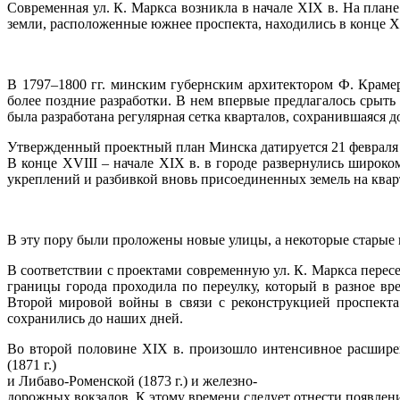
Современная ул. К. Маркса возникла в начале XIX в. На план
земли, расположенные южнее проспекта, находились в конце XV
В 1797–1800 гг. минским губернским архитектором Ф. Краме
более поздние разработки. В нем впервые предлагалось срыт
была разработана регулярная сетка кварталов, сохранившаяся д
Утвержденный проектный план Минска датируется 21 февраля 18
В конце XVIII – начале XIX в. в городе развернулись широ
укреплений и разбивкой вновь присоединенных земель на квар
В эту пору были проложены новые улицы, а некоторые старые 
В соответствии с проектами современную ул. К. Маркса перес
границы города проходила по переулку, который в разное вр
Второй мировой войны в связи с реконструкцией проспекта 
сохранились до наших дней.
Во второй половине XIX в. произошло интенсивное расширен
(1871 г.)
и Либаво-Роменской (1873 г.) и железно-
дорожных вокзалов. К этому времени следует отнести появлен