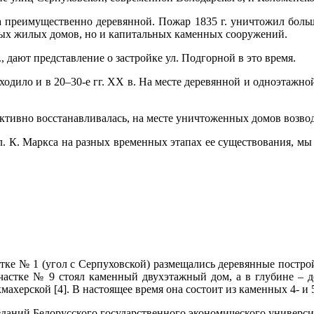
ла преимущественно деревянной. Пожар 1835 г. уничтожил боль
нных жилых домов, но и капитальных каменных сооружений.
дают представление о застройке ул. Подгорной в это время.
сходило и в 20–30-е гг. XX в. На месте деревянной и одноэтаж
ктивно восстанавливалась, на месте уничтоженных домов возво
л. К. Маркса на разных временных этапах ее существования, мы 
стке № 1 (угол с Серпуховской) размещались деревянные постр
частке № 9 стоял каменный двухэтажный дом, а в глубине – д
ахерской [4]. В настоящее время она состоит из каменных 4- и 
с зданий Белорусского государственного экономического универси