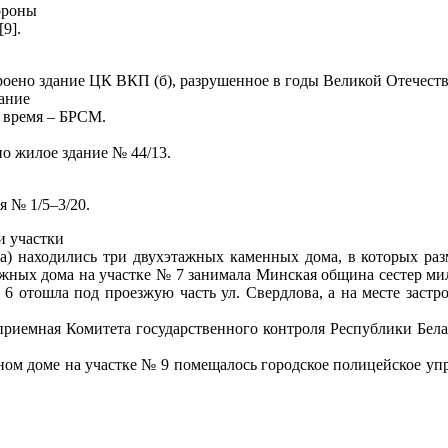
ороны
9].
роено здание ЦК ВКП (б), разрушенное в годы Великой Отечеств
дание
 время – БРСМ.
но жилое здание № 44/13.
я № 1/5–3/20.
и участки
а) находились три двухэтажных каменных дома, в которых разм
ных дома на участке № 7 занимала Минская община сестер милос
6 отошла под проезжую часть ул. Свердлова, а на месте застро
 приемная Комитета государственного контроля Республики Бел
жном доме на участке № 9 помещалось городское полицейское упра