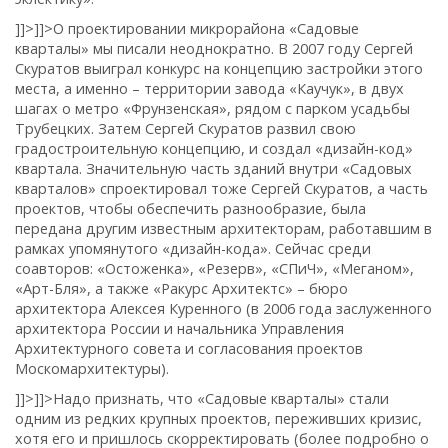
]]>
]]>
О проектировании микрорайона «Садовые
кварталы» мы писали неоднократно. В 2007 году Сергей
Скуратов выиграл конкурс на концепцию застройки этого
места, а именно – территории завода «Каучук», в двух
шагах о метро «Фрунзенская», рядом с парком усадьбы
Трубецких. Затем Сергей Скуратов развил свою
градостроительную концепцию, и создал «дизайн-код»
квартала. Значительную часть зданий внутри «Садовых
кварталов» спроектировал тоже Сергей Скуратов, а часть
проектов, чтобы обеспечить разнообразие, была
передана другим известным архитекторам, работавшим в
рамках упомянутого «дизайн-кода». Сейчас среди
соавторов: «Остоженка», «Резерв», «СПиЧ», «Меганом»,
«Арт-Бля», а также «Ракурс Архитектс» – бюро
архитектора Алексея Куренного (в 2006 года заслуженного
архитектора России и начальника Управления
Архитектурного совета и согласования проектов
Москомархитектуры).
]]>
]]>
Надо признать, что «Садовые кварталы» стали
одним из редких крупных проектов, переживших кризис,
хотя его и пришлось скорректировать (более подробно о