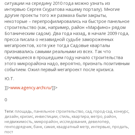
ситуации на середину 2010 года можно узнать из
интервью Сергея Скуратова нашему порталу). Многие
другие проекты того же размаха были закрыты,
некоторые – перепрофилировались на быстрое панельное
строительство (как, например, район «Марфино» рядом
Ботаническим садом). Два года назад, в начале 2009 года,
пресса писала о незавидной судьбе замороженных
мегапроектов, хотя уже тогда Садовые кварталы
признавались самыми реальными из всех. Так что
случившееся в прошедшем году начало строительства
этого микрорайона надо, вероятно, признать позитивным
событием. Ожил первый мегапроект после кризиса.
Ю.Т.
]]>
www.agency.archi.ru/
]]>
0
Теги:
площадь
,
панельное строительство
,
сад
,
город-сад
,
конкурс
,
дизайн
,
кризис
,
инвестиции
,
стиль
,
квартира
,
метро
,
район
,
недвижимость
,
микрорайон
,
исследования
,
девелопер
,
генподрядчик
,
банк
,
самая
,
квадратный метр
,
интервью
,
продать
,
пост