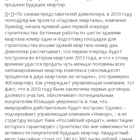
продажи будущих квартир.
]]>
]]>
По словам представителей девелопера, в 2010 году
генподрядчик проекта «Садовые кварталы», компания
Dywidag, начала нулевой цикл первой очереди
строительства: бетонные работы по шести зданиям
квартала номер один и подготовку площадки для
строительства восьми зданий квартала номер два.
Девелопер рассчитывает, что первая очередь будет
построена во втором квартале 2013 года, и что к этому
времени удастся продать чуть меньше половины всех
запланированных квартир комплекса («восемьдесят
процентов в двух кварталах из четырех», это примерно
400 квартир). Как утверждает управляющая компания, тот
факт, что в 2010 году были заключены первые договоры
долевого участия, обеспечивает потенциальным
покупателям бОльшую уверенность в том, что
микрорайон действительно будет построен. Однако –
подчеркивает управляющая компания «Уникор», – в ее
структуру входит банк «Российский кредит», инвестиции
которого гарантируют строительство вне зависимости от
активности покупателей будущих квартир. Квадратный
метр там сейчас стоит от 240 до 360 тысяч рублей; самая