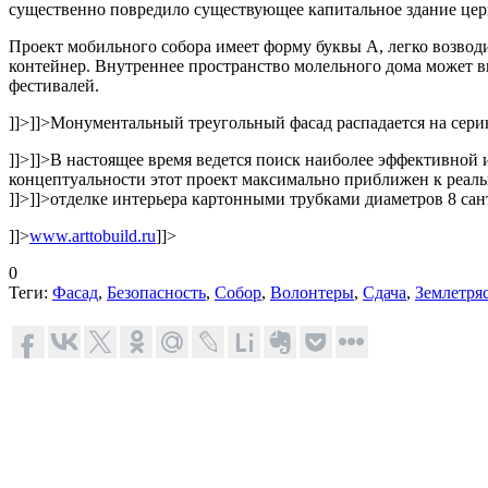
существенно повредило существующее капитальное здание церк
Проект мобильного собора имеет форму буквы А, легко возводи
контейнер. Внутреннее пространство молельного дома может вк
фестивалей.
]]>
]]>
Монументальный треугольный фасад распадается на сери
]]>
]]>
В настоящее время ведется поиск наиболее эффективной и
концептуальности этот проект максимально приближен к реаль
]]>
]]>
отделке интерьера картонными трубками диаметров 8 сант
]]>
www.arttobuild.ru
]]>
0
Теги:
Фасад
,
Безопасность
,
Собор
,
Волонтеры
,
Сдача
,
Землетря