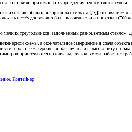
ви и оставило прихожан без учреждения религиозного культа.
тся из поликарбоната и картонных гильз, а
]]>
]]>
основанием дл
лючать в себя достаточно большую аудиторию прихожан (700 чел
ю мелких треугольников, заполненных разноцветным стеклом. 
нженерной схемы, а окончательное завершение и сдача объекта в
ности: прочные материалы и обеспечивают влагозащиту и пожар
иметров привлекаются волонтеры, поскольку эта работа не треб
сение
,
Контейнер