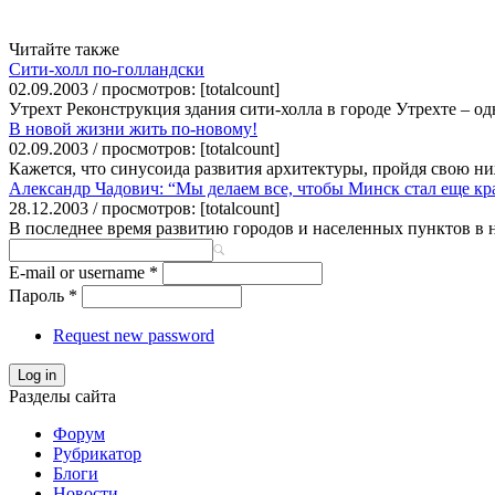
Читайте также
Сити-холл по-голландски
02.09.2003 / просмотров: [totalcount]
Утрехт Реконструкция здания сити-холла в городе Утрехте – о
В новой жизни жить по-новому!
02.09.2003 / просмотров: [totalcount]
Кажется, что синусоида развития архитектуры, пройдя свою ни
Александр Чадович: “Мы делаем все, чтобы Минск стал еще кр
28.12.2003 / просмотров: [totalcount]
В последнее время развитию городов и населенных пунктов в н
E-mail or username
*
Пароль
*
Request new password
Log in
Разделы сайта
Форум
Рубрикатор
Блоги
Новости