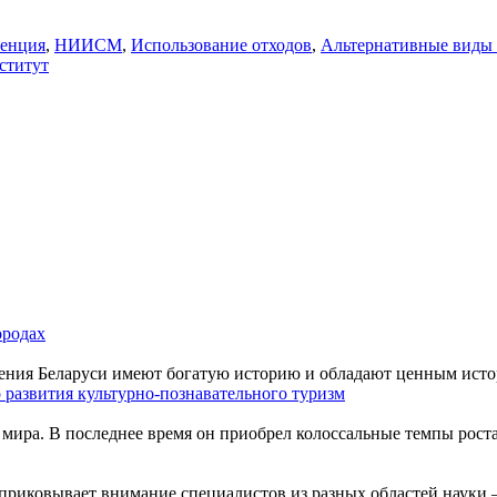
енция
,
НИИСМ
,
Использование отходов
,
Альтернативные виды
ститут
ородах
ения Беларуси имеют богатую историю и обладают ценным истор
 развития культурно-познавательного туризм
мира. В последнее время он приобрел колоссальные темпы роста
приковывает внимание специалистов из разных областей науки –