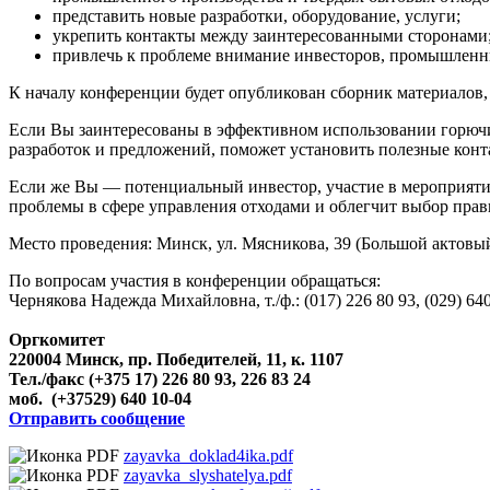
представить новые разработки, оборудование, услуги;
укрепить контакты между заинтересованными сторонами
привлечь к проблеме внимание инвесторов, промышленн
К началу конференции будет опубликован сборник материалов,
Если Вы заинтересованы в эффективном использовании горючих
разработок и предложений, поможет установить полезные конта
Если же Вы — потенциальный инвестор, участие в мероприятии
проблемы в сфере управления отходами и облегчит выбор прав
Место проведения: Минск, ул. Мясникова, 39 (Большой актовый
По вопросам участия в конференции обращаться:
Чернякова Надежда Михайловна, т./ф.: (017) 226 80 93, (029) 64
Оргкомитет
220004 Минск, пр. Победителей, 11, к. 1107
Тел./факс (+375 17) 226 80 93, 226 83 24
моб. (+37529) 640 10-04
Отправить сообщение
zayavka_doklad4ika.pdf
zayavka_slyshatelya.pdf