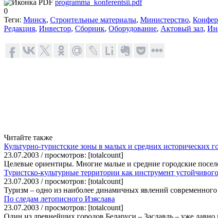
programma_konferentsii.pdf
0
Теги:
Минск
,
Строительные материалы
,
Министерство
,
Конфер
Редакция
,
Инвестор
,
Сборник
,
Оборудование
,
Актовый зал
,
Ин
Читайте также
Культурно-туристские зоны в малых и средних исторических г
23.07.2003 / просмотров: [totalcount]
Целевые ориентиры. Многие малые и средние городские посел
Туристско-культурные территории как инструмент устойчивого
23.07.2003 / просмотров: [totalcount]
Туризм – одно из наиболее динамичных явлений современного 
По следам летописного Изяслава
23.07.2003 / просмотров: [totalcount]
Один из древнейших городов Беларуси – Заславль – уже давно 