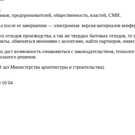
;
иков, предпринимателей, общественности, властей, СМИ.
 а после ее завершения — электронная версия материалов конф
 отходов производства, а так же твердых бытовых отходов, то
кты, обменяться мнениями с коллегами, найти партнеров, инвес
 даст возможность ознакомиться с законодательством, технолог
ильного решения.
 зал Министерства архитектуры и строительства).
0 10 04