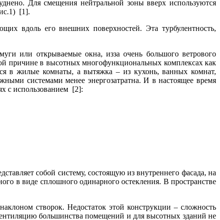
руднено. Для смещения нейтральной зоны вверх используются
с.1) [1].
ющих вдоль его внешних поверхностей. Эта турбулентность,
амуги или открываемые окна, изза очень большого ветрового
этой причине в высотных многофункциональных комплексах как
ся в жилые комнаты, а вытяжка – из кухонь, ванных комнат,
яжными системами менее энергозатратна. И в настоящее время
х с использованием [2]:
ставляет собой систему, состоящую из внутреннего фасада, на
ого в виде сплошного одинарного остекления. В пространстве
наклоном створок. Недостаток этой конструкции – сложность
и вентиляцию большинства помещений и для высотных зданий не