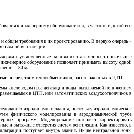
вания к инженерному оборудованию и, в частности, к той его
и общие требования к их проектированию. В первую очередь –
овытяжной вентиляции.
выдержать установленные на нижних этажах зоны отопительные
 инженерное оборудование позволяет принимать высоту одной
ления – 80 м.
хеме посредством теплообменников, расположенных в ЦТП.
темы кислородом изза дегазации воды, вызываемой понижением
в, размещаемых в ЦТП, или автоматических воздухоотводчиков в
следованию аэродинамики здания, поскольку аэродинамическое
утем физического моделирования в аэродинамической трубе
терных программ. Моделирование позволяет корректировать
ные и вытяжные отверстия систем вентиляции. Как известно, в
фильтрации поступает внутрь здания. Выше нейтральной зоны