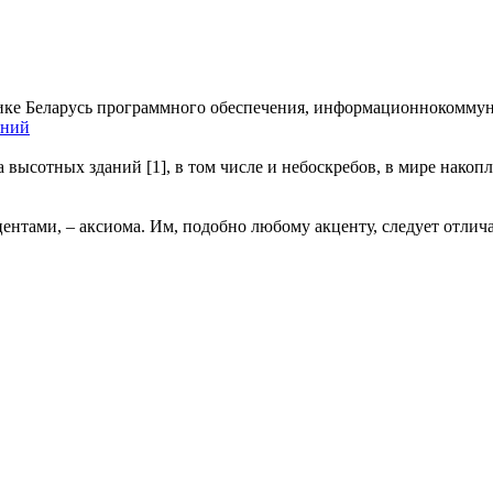
ике Беларусь программного обеспечения, информационно­комму
ений
 высотных зданий [1], в том числе и небоскребов, в мире накопл
нтами, – аксиома. Им, подобно любому акценту, следует отлича