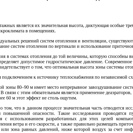
жных является их значительная высота, диктующая особые требо
микроклимата в помещениях.
идуальных решений систем отопления и вентиляции, существуют 
вание систем отопления по вертикали и использование приточн
ния в системах отопления до той величины, которую способны 
пределяет допустимое гидростатическое давление. Современное
идетельствует о том, что оптимальная высота зоны системы отоп
я подключением к источнику теплоснабжения по независимой с
ой зоны 80–90 м имеет место непрерывное завоздушивание сис
. В связи с этим обязательным является применение деаэраторо
нее 60 м этот эффект не столь ощутим.
 том, что в данном процессе значительная часть отводится ис
 повышенной опасности. Такие исследования проводятся п
я с использованием разработанных для этих целей компью
ения ветра и его скорости, а также правильно размещать приточ
, или зона равных давлений, ниже которой воздух за счет ин