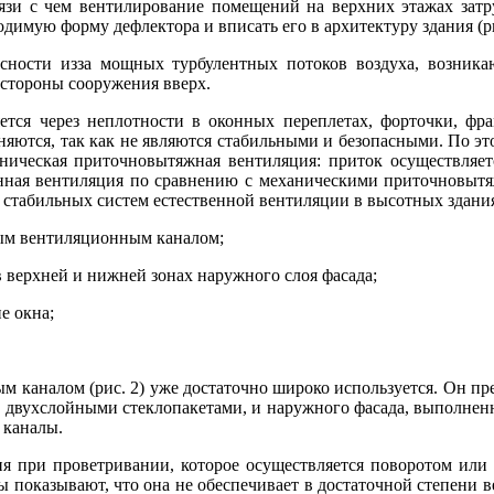
вязи с чем вентилирование помещений на верхних этажах зат
имую форму дефлектора и вписать его в архитектуру здания (ри
сности изза мощных турбулентных потоков воздуха, возника
 стороны сооружения вверх.
ется через неплотности в оконных переплетах, форточки, фр
еняются, так как не являются стабильными и безопасными. По 
аническая приточновытяжная вентиляция: приток осуществляет
твенная вентиляция по сравнению с механическими приточновыт
 стабильных систем естественной вентиляции в высотных здания
ным вентиляционным каналом;
 верхней и нижней зонах наружного слоя фасада;
е окна;
каналом (рис. 2) уже достаточно широко используется. Он пред
двухслойными стеклопакетами, и наружного фасада, выполненн
 каналы.
ия при проветривании, которое осуществляется поворотом или 
мы показывают, что она не обеспечивает в достаточной степен