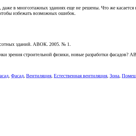
, даже в многоэтажных зданиях еще не решены. Что же касается
 чтобы избежать возможных ошибок.
сотных зданий. АВОК. 2005. № 1.
чки зрения строительной физики, новые разработки фасадов? АВО
асад
,
Фасад
,
Вентиляция
,
Естественная вентиляция
,
Зона
,
Помещ