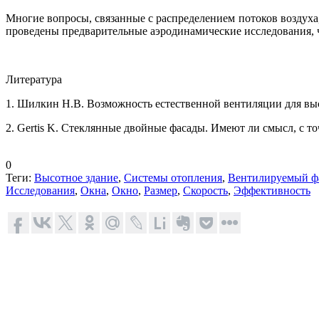
Многие вопросы, связанные с распределением потоков воздуха
проведены предварительные аэродинамические исследования,
Литература
1. Шилкин Н.В. Возможность естественной вентиляции для вы
2. Gertis K. Стеклянные двойные фасады. Имеют ли смысл, с то
0
Теги:
Высотное здание
,
Системы отопления
,
Вентилируемый ф
Исследования
,
Окна
,
Окно
,
Размер
,
Скорость
,
Эффективность