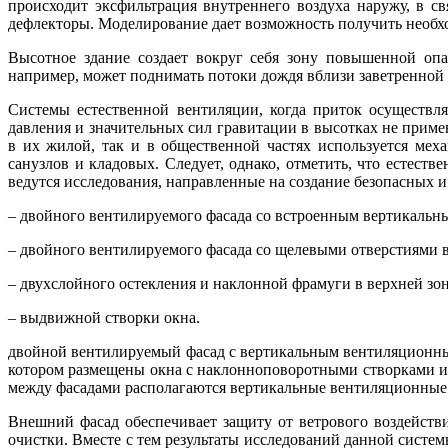
происходит эксфильтрация внутреннего воздуха наружу, в с
дефлекторы. Моделирование дает возможность получить необход
Высотное здание создает вокруг себя зону повышенной опа
например, может поднимать потоки дождя вблизи заветренной
Системы естественной вентиляции, когда приток осуществля
давления и значительных сил гравитации в высотках не прим
в их жилой, так и в общественной частях используется мех
санузлов и кладовых. Следует, однако, отметить, что естес
ведутся исследования, направленные на создание безопасных и
– двойного вентилируемого фасада со встроенным вертикаль
– двойного вентилируемого фасада со щелевыми отверстиями в
– двухслойного остекления и наклонной фрамуги в верхней зон
– выдвижной створки окна.
двойной вентилируемый фасад с вертикальным вентиляционным 
котором размещены окна с наклонноповоротными створками и 
между фасадами располагаются вертикальные вентиляционные
Внешний фасад обеспечивает защиту от ветрового воздейств
очистки. Вместе с тем результаты исследований данной систе