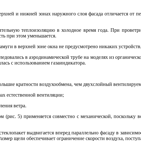
хней и нижней зонах наружного слоя фасада отличается от пе
тельную теплоизоляцию в холодное время года. При проветрива
сть при этом уменьшается.
амуги в верхней зоне окна не предусмотрено никаких устройств
едовались в аэродинамической трубе на моделях из органическог
лась с использованием газаиндикатора.
большие кратности воздухообмена, чем двухслойный вентилируе
мах естественной вентиляции;
ления ветра.
 (рис. 5) применяется совместно с механической, поскольку в
стеклопакет выдвигается вперед параллельно фасаду в зависимо
Размер щели обеспечивает ограничение скорости воздуха, поступ