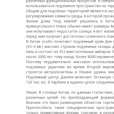
различных функциональных процессов. В северн
использоваться подземное пространство на тер
Общим для подобных территорий являются засу
регулированию климата среды, в которой прож
Жилые дома “под землей” решались в Китае
прямоугольного плана обычно имеет размеры 8х1
они испытывают недостаток солнца. А вот жили
перед ним получает достаточно солнечного осве
В Китае особо почитают подземный храм Дин в
(VII–X вв.) массово строили подземные склады
Хань и состоит из 412 вместительных амбаров.
около 2000 лет тому назад: более 8000 керамиче
Поэтому неудивительно массовое использов
подземных укрытиях во время Второй миров
строятся метрополитены в Пекине (длина лин
Подземный центр Даляня включает 5этажную 
120 тыс. м2. В Харбине в единое целое соединен
Пекин. В столице Китая, по данным статистики
различных целей. Но преобладающей формой 
Вначале это было размещение объектов торго
Приспособить такие специфические простран
только примитивные формы торговли; в резул