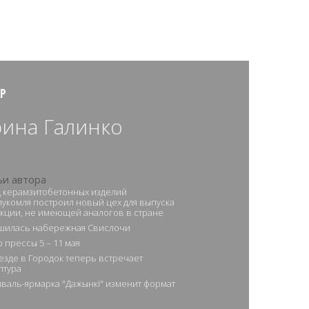
Р
ина Галинко
ьи автора
 керамзитобетонных изделий
укомля построил новый цех для выпуска
кции, не имеющей аналогов в стране
шилась набережная Свислочи
 прессы 5 – 11 мая
езде в Городок теперь встречает
птура
валь-ярмарка "Дажынкi" изменит формат