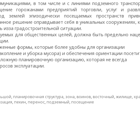
муникациями, в том числе и с линиями подземного транспор
щение горожанами предприятий торговли, услуг и развл
од землей эпизодически посещаемых пространств прив
анное решение оправдывает себя в уникальных сооружениях, 
ь изза градостроительной ситуации.
зуемых для общественных целей, должна быть предельно наце
ции.
яженные формы, которые более удобны для организации
акопление и уборка мусора) и обеспечения ориентации посети
ложную планировочную организацию, которая не всегда
росов эксплуатации.
льшой
,
планировочная структура
,
зона
,
воинов
,
восточный
,
жилище
,
хр
изация
,
пекин
,
перенос
,
подземный
,
посещение