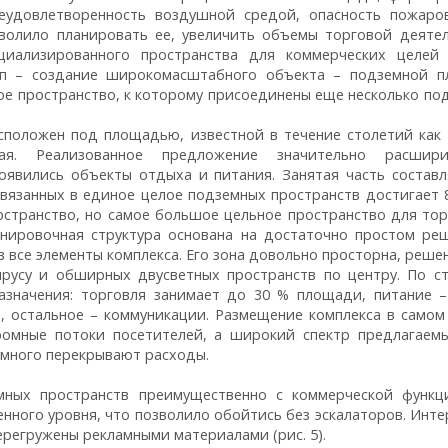
неудовлетворенность воздушной средой, опасность пожаро
волило планировать ее, увеличить объемы торговой деятел
циализированного пространства для коммерческих целей
тап – создание широкомасштабного объекта – подземной 
ое пространство, к которому присоединены еще несколько по
асположен под площадью, известной в течение столетий как
тая. Реализованное предложение значительно расшир
оявились объекты отдыха и питания. Занятая часть составл
связанных в единое целое подземных пространств достигает 8
остранство, но самое большое цельное пространство для тор
анировочная структура основана на достаточно простом ре
 все элементы комплекса. Его зона довольно просторна, решен
русу и обширных двусветных пространств по центру. По с
азначения: торговля занимает до 30 % площади, питание –
, остальное – коммуникации. Размещение комплекса в самом
ромные потоки посетителей, а широкий спектр предлагаемы
амного перекрывают расходы.
мных пространств преимущественно с коммерческой функц
ного уровня, что позволило обойтись без эскалаторов. Инте
ерегружены рекламными материалами (рис. 5).