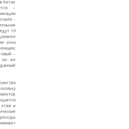
в Китае
ется –
никации
говля –
тельная
едут 19
дземное
ая зона
женщин;
товый –
, их же
 данный
ранства
скольку
ементов
ещается
 этаж и
ические
ереходы
анимают