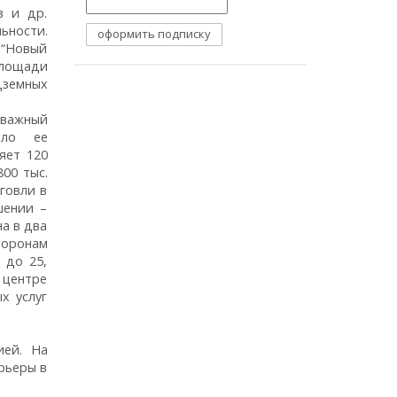
в и др.
ьности.
 “Новый
площади
дземных
 важный
ило ее
яет 120
00 тыс.
говли в
шении –
а в два
торонам
 до 25,
 центре
х услуг
ией. На
рьеры в