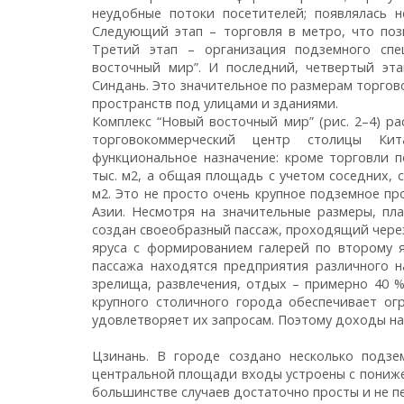
неудобные потоки посетителей; появлялась 
Следующий этап – торговля в метро, что поз
Третий этап – организация подземного спе
восточный мир”. И последний, четвертый э
Синдань. Это значительное по размерам торгов
пространств под улицами и зданиями.
Комплекс “Новый восточный мир” (рис. 2–4) р
торгово­коммерческий центр столицы Ки
функциональное назначение: кроме торговли п
тыс. м2, а общая площадь с учетом соседних, 
м2. Это не просто очень крупное подземное пр
Азии. Несмотря на значительные размеры, пл
создан своеобразный пассаж, проходящий через
яруса с формированием галерей по второму я
пассажа находятся предприятия различного н
зрелища, развлечения, отдых – примерно 40 %
крупного столичного города обеспечивает ог
удовлетворяет их запросам. Поэтому доходы н
Цзинань. В городе создано несколько подзе
центральной площади входы устроены с понижен
большинстве случаев достаточно просты и не п