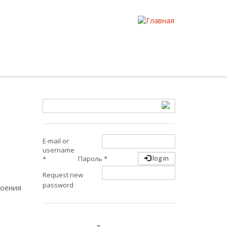
E-mail or
username
log in
Пароль
*
*
Request new
password
воения