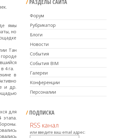
РАЗДЕЛЫ САЙТА
ек.
Форум
Рубрикатор
иде ямы
наты, но
Блоги
лощадке
Новости
тии Тан
События
 городе
ившийся
События BIM
в 4 га.
Галереи
екине в
Активно
Конференции
е и др.
Персоналии
лощадью
хся для
ПОДПИСКА
 этапа.
бороны.
RSS канал
овались
или введите ваш email адрес:
овались