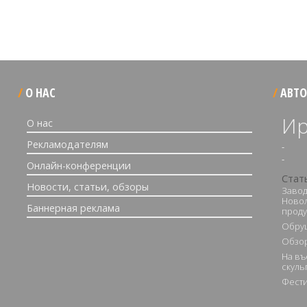
О НАС
АВТО
Ир
О нас
Рекламодателям
-
-
Онлайн-конференции
Стат
Новости, статьи, обзоры
Завод
Новол
Баннерная реклама
проду
Обру
Обзор
На въ
скуль
Фести