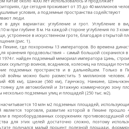
ом Китае около 4000 лет использовалось и продолжает
риториях, где сегодня проживает от 35 до 40 миллионов челов
шливые условия, а подземные пространства содействуют
ивают люди.
 в двух вариантах: углубление и грот. Углубление в в
0 м при глубине 8 м. На каждой стороне углубления по 3 ком
ще, устроенное в искусственном гроте, благодаря открытой п
щения (рис. 1).
 Пекине, где похоронены 13 императоров. Во времена динас
 для хранения продовольствия – самый большой сохранился в
 В 1974 г. найден подземный мемориал императора Цинь, стро
ских скульптур воинов, всадников, колесниц на площади почти 
ание подземных пространств и в дальнейшем. Только в П
ой войны можно было разместить 5 миллионов человек. 
ий 408 км), Шанхае (560 км), Гаунчжоу, Нанкине, Шэньчжэн
стоянку для автомобилей и 3этажную коммерческую зону п
ы несколько подземных улиц и площадей (250 тыс. м2).
, насчитывается 10 млн м2 подземных площадей, использующи
является торговля, развитие которой в Пекине прошло 4
вли в переоборудованных сооружениях противовоздушной о
ства для этих целей достаточно сложно, поэтому использ
ьтате получался малый процент полезной площади, формир