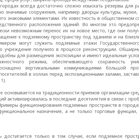
 городах всегда достаточно сложно изыскать резервы для р
но значимые сооружения, например дворцы культуры, музеи,
его знаковыми элементами. Их известность в общественном с
едственного расположения зданий. Во многом это предопр
ески невозможным перенос их на новое место, где они полу
ращение к подземному пространству под зданием и на близ
римером могут служить подземные этажи Государственног
то учреждение получило в процессе реконструкции. Обширн
 удобны для размещения экспозиции и имеют идеальные усло
ажностного режима, обеспечивающего сохранность уник
оснащено вертикальными коммуникациями большой проп
посетителей в холлах перед экспозиционными залами, застав
1).
е основывается на традиционности приемов организации сред
ций активизировалась в последние десятилетия в связи с про
 Примеры функционирования подземных пространств в города
ункциональное назначение, а не только торговые функции, 
ь достигается только в том случае, если подземное прост