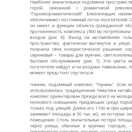
Наиболее значительное подземное пространство
горой, связанной с романтикой револ
“Героикоромантический”. Близлежащие назе
обеспечивают постоянный поток посетителей. О
он имеет и функции объекта гражданской обо
протяженность комплекса (900 м) потребовала 
входов (рис. 6). Въезд на автомобилях тол
пространство, фактически вытянутое в узку
получила свое колористическое решение: о
сиреневый – товары для мужчин; светлозелены
бытовое обслуживание (рис. 7). Эти цвета 
посетители найдут и на входных павильонах, 
момент предстоит спуститься.
Нанкин, подземный комплекс “Нунань”. Если 
использовалась традиционная тематика китайск
комплекс ориентирован прежде всего на молод
неонового освещения, придающих среде порой 
только под улицей. Длина его 1100 м при шир
занимают площадь в 30 тыс. м2, из которых зо
помещения. Столь значительные потери площа
через улицы, обычные в крупных городах, 
предприятия торговли, питания, отдыха, зрели