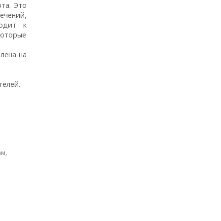
та. Это
ечений,
одит к
которые
лена на
телей.
ам
,