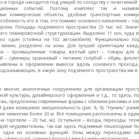
 в городе находится под улицей по соседству с почитаемой 
юционных событий. Поэтому комплекс так и называ
мные коммерческие объекты, удобные транспортные комму
собенность его в том, что помимо основного назначения – тор
роны. Площадь подземного пространства 25 тыс. м2. Значи
его планировочной структуризации. Выделено 11 зон, куда в
ько один (стоянка на 102 автомобиля). Функционально по
ю линию, разделено на зоны. Для лучшей ориентации кажд
хра – промышленные товары; желтый цвет – товары для 
й – сувениры; оранжевый – питание; голубой – обувь; фиоле
выявлены в оформлении вывесок вдоль основного прохода
подсказывающих, в какую зону подземного пространства им в
во многих аналогичных сооружениях для организации прост
ой культуры, дизайнерского оформления и т.д., то здесь, по
ежь, предложены современные формы с обилием рекламы и эл
даже излишнюю эмоциональность (рис. 8, 9). “Нунань” разм
ине немногим более 20 м. Все помещения расположены в один
на торговли – 20 тыс. м2. Остальное – входы, переходы, техн
дей неудивительны, так как здесь подземные пешеходные п
– одна из основных функций. Зоны между переходами з
щ, сферы услуг, ширина прохода между ними неодинакова.