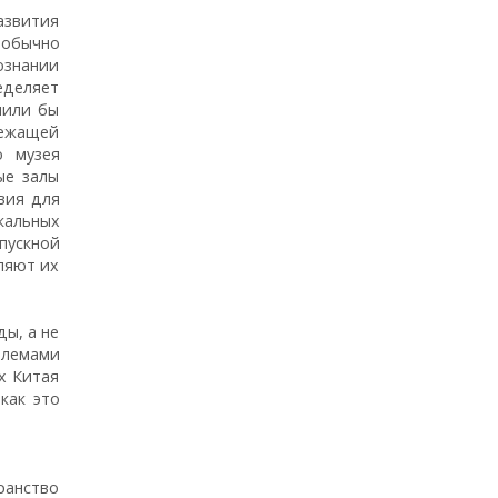
азвития
 обычно
ознании
еделяет
чили бы
лежащей
о музея
ые залы
вия для
альных
ускной
ляют их
ы, а не
блемами
х Китая
как это
ранство