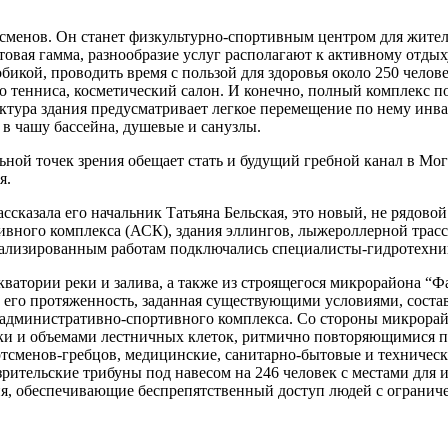
сменов. Он станет физкультурно-спортивным центром для жителе
товая гамма, разнообразие услуг располагают к активному отды
икой, проводить время с пользой для здоровья около 250 человек
ного тенниса, косметический салон. И конечно, полный комплекс
тура здания предусматривает легкое перемещение по нему инва
 в чашу бассейна, душевые и санузлы.
ьной точек зрения обещает стать и будущий гребной канал в Мог
я.
ссказала его начальник Татьяна Бельская, это новый, не рядово
вного комплекса (АСК), здания эллингов, лыжероллерной трасс
иализированным работам подключались специалисты-гидротехни
акватории реки и залива, а также из строящегося микрорайона “
у его протяженность, заданная существующими условиями, состав
административно-спортивного комплекса. Со стороны микрорай
 и объемами лестничных клеток, ритмично повторяющимися по
тсменов-гребцов, медицинские, санитарно-бытовые и техничес
зрительские трибуны под навесом на 246 человек с местами для и
ия, обеспечивающие беспрепятственный доступ людей с ограни