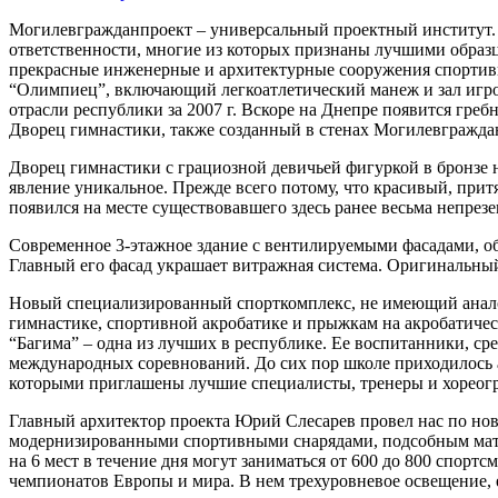
Могилевгражданпроект – универсальный проектный институт. 
ответственности, многие из которых признаны лучшими образц
прекрасные инженерные и архитектурные сооружения спортив
“Олимпиец”, включающий легкоатлетический манеж и зал игро
отрасли республики за 2007 г. Вскоре на Днепре появится гребн
Дворец гимнастики, также созданный в стенах Могилевгражда
Дворец гимнастики с грациозной девичьей фигуркой в бронзе 
явление уникальное. Прежде всего потому, что красивый, пр
появился на месте существовавшего здесь ранее весьма непрез
Современное 3-этажное здание с вентилируемыми фасадами, о
Главный его фасад украшает витражная система. Оригинальный
Новый специализированный спорткомплекс, не имеющий аналог
гимнастике, спортивной акробатике и прыжкам на акробатиче
“Багима” – одна из лучших в республике. Ее воспитанники, ср
международных соревнований. До сих пор школе приходилось ар
которыми приглашены лучшие специалисты, тренеры и хореог
Главный архитектор проекта Юрий Слесарев провел нас по нов
модернизированными спортивными снарядами, подсобным матер
на 6 мест в течение дня могут заниматься от 600 до 800 спор
чемпионатов Европы и мира. В нем трехуровневое освещение,