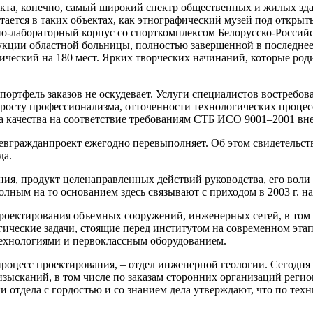
кта, конечно, самый широкий спектр общественных и жилых зд
тается в таких объектах, как этнографический музей под откры
-лабораторный корпус со спорткомплексом Белорусско-Российск
кции областной больницы, полностью завершенной в последнее 
тический на 180
мест. Ярких творческих начинаний, которые роди
ртфель заказов не оскудевает. Услуги специалистов востребован
росту профессионализма, отточенности технологических процес
 качества на соответствие требованиям
СТБ ИСО 9001–2001 внед
гражданпроект ежегодно перевыполняет. Об этом свидетельствуют
да.
ания, продукт целенаправленных действий руководства, его вол
ым на то основанием здесь связывают с приходом в 2003 г. на
роектирования объемных сооружений, инженерных сетей, в том 
ические задачи, стоящие перед институтом на современном этап
хнологиями и первоклассным оборудованием.
роцесс проектирования, – отдел инженерной геологии. Сегодня е
изысканий, в том числе по
заказам сторонних организаций реги
 отдела с гордостью и со знанием дела утверждают, что по тех