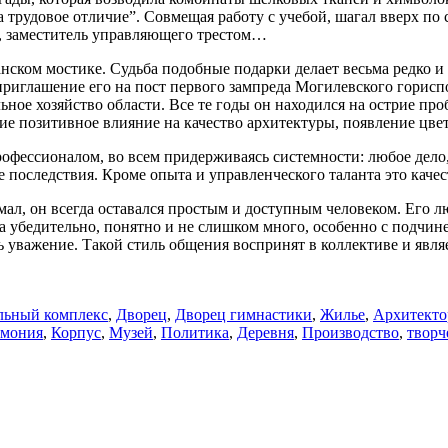
 трудовое отличие”. Совмещая работу с учебой, шагал вверх по 
р, заместитель управляющего трестом…
нском мостике. Судьба подобные подарки делает весьма редко и 
приглашение его на пост первого зампреда Могилевского гориспо
ое хозяйство области. Все те годы он находился на острие про
е позитивное влияние на качество архитектуры, появление цвета
профессионалом, во всем придерживаясь системности: любое дел
последствия. Кроме опыта и управленческого таланта это качест
ал, он всегда оставался простым и доступным человеком. Его л
гда убедительно, понятно и не слишком много, особенно с подчин
уважение. Такой стиль общения воспринят в коллективе и являе
ьный комплекс
,
Дворец
,
Дворец гимнастики
,
Жилье
,
Архитекто
рмония
,
Корпус
,
Музей
,
Политика
,
Деревня
,
Производство
,
творч