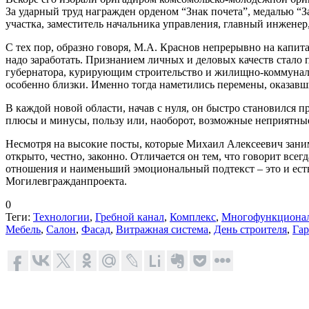
За ударный труд награжден орденом “Знак почета”, медалью “За
участка, заместитель начальника управления, главный инжене
С тех пор, образно говоря, М.А. Краснов непрерывно на капита
надо заработать. Признанием личных и деловых качеств стало 
губернатора, курирующим строительство и жилищно-коммунальн
особенно близки. Именно тогда наметились перемены, оказавши
В каждой новой области, начав с нуля, он быстро становился 
плюсы и минусы, пользу или, наоборот, возможные неприятные 
Несмотря на высокие посты, которые Михаил Алексеевич заним
открыто, честно, законно. Отличается он тем, что говорит все
отношения и наименьший эмоциональный подтекст – это и есть 
Могилевгражданпроекта.
0
Теги:
Технологии
,
Гребной канал
,
Комплекс
,
Многофункционал
Мебель
,
Салон
,
Фасад
,
Витражная система
,
День строителя
,
Га