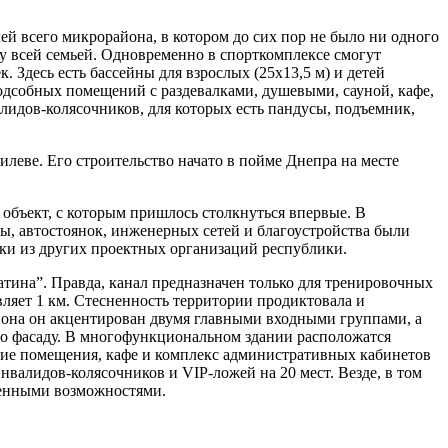
й всего микрорайона, в котором до сих пор не было ни одного
ху всей семьей. Одновременно в спорткомплексе смогут
. Здесь есть бассейны для взрослых (25х13,5 м) и детей
 подсобных помещений с раздевалками, душевыми, сауной, кафе,
лидов-колясочников, для которых есть пандусы, подъемник,
илеве. Его строительство начато в пойме Днепра на месте
й объект, с которым пришлось столкнуться впервые. В
ы, автостоянок, инженерных сетей и благоустройства
были
ки из других проектных организаций республики.
Фатина”. Правда, канал предназначен только для тренировочных
ляет 1 км. Стесненность территории продиктовала и
она он акцентирован двумя главными входными группами, а
 фасаду. В многофункциональном здании расположатся
кие помещения, кафе и комплекс административных кабинетов
нвалидов-колясочников и VIP-ложей на 20 мест. Везде, в том
ченными возможностями.