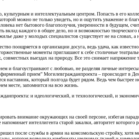
ью, культурным и интеллектуальным центром. Попасть в его колл
 которой можно не только увидеть, но и ощутить уважение и благ
овека нет бытового благополучия, уверенности в будущем, счита
ь вклад каждого в общее дело, но и возможностью творческого 
илье даже у молодых специалистов существует не на словах, а н
ество поощряется в организации досуга, ведь удача, как извест
 торжественные моменты приглашают к себе столичные театральн
х, совместных выездах на природу. Все это снимает напряжение 
 нем и благоустраивают с любовью, не разделяя личные интересы
“фирменный прием” Могилевгражданпроекта – происходит в День
ся наставник, который полгода будет рядом. Ведь чем быстрее но
очем месте, запомнится на всю жизнь.
ажданпроекта: и идеологический, и технологический, и эконом
рировать внимание окружающих на своей персоне, избегая парад
 напоминает интеллигента старой закалки, авторитет которого р
шел после службы в армии на комсомольскую стройку, хотя мечта
ды, которая возводила комбинаты шелковых тканей и химволокна