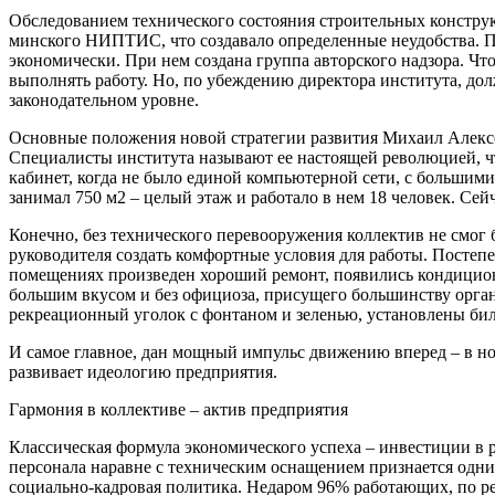
Обследованием технического состояния строительных конструк
минского НИПТИС, что создавало определенные неудобства. По
экономически. При нем создана группа авторского надзора. Чт
выполнять работу. Но, по убеждению директора института, до
законодательном уровне.
Основные положения новой стратегии развития Михаил Алексе
Специалисты института называют ее настоящей революцией, что
кабинет, когда не было единой компьютерной сети, с большими
занимал 750 м2 – целый этаж и работало в нем 18 человек. 
Конечно, без технического перевооружения коллектив не смог 
руководителя создать комфортные условия для работы. Постепен
помещениях произведен хороший ремонт, появились кондицион
большим вкусом и без официоза, присущего большинству органи
рекреационный уголок с фонтаном и зеленью, установлены би
И самое главное, дан мощный импульс движению вперед – в но
развивает идеологию предприятия.
Гармония в
коллективе – актив предприятия
Классическая формула экономического успеха – инвестиции в
персонала наравне с техническим оснащением признается одни
социально-кадровая политика. Недаром 96% работающих, по ре