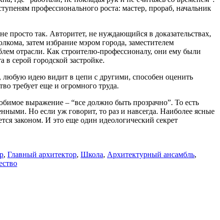
ступеням профессионального роста: мастер, прораб, начальник
не просто так. Авторитет, не нуждающийся в доказательствах,
лкома, затем избрание мэром города, заместителем
блем отрасли. Как строителю-профессионалу, они ему были
 в серой городской застройке.
о, любую идею видит в цепи с другими, способен оценить
во требует еще и огромного труда.
юбимое выражение – “все должно быть прозрачно”. То есть
енными. Но если уж говорит, то раз и навсегда. Наиболее ясные
тся законом. И это еще один идеологический секрет
р
,
Главный архитектор
,
Школа
,
Архитектурный ансамбль
,
ество