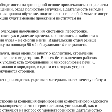
обходимости на договорной основе привлекались специалисты
ензии, отдел полностью загружен, а деятельность выгодна
вления прошли обучение, подготовлены и в любой момент могут
нкции будут вменены проектным институтам на
благодаря намеченной им системной перестройке.
акие уж и далекие времена, как носились из кабинета в
ля музея – не смогли найти. Издательский отдел раньше
ку на площади 90 м2 обслуживают 4 специалиста.
ожалуй, люди
оценили заботу о коллективе, стремление
 внешнего вида здания. Во всех без исключения рабочих
х уголках есть холодильники и микроволновые печи. С
холлов и коридоров, в одном из которых устроен
окупаются сторицей.
ет производство, укрепляет материально-техническую базу и
ыстроенная концепция формирования компетентного кадрового
данпроекте, и это не громкие слова, уникальный, как и
 отвечают на вопрос об удовлетворенности деятельностью