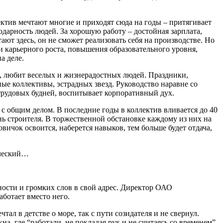
ектив мечтают многие и приходят сюда на годы – притягивает
одарность людей. За хорошую работу – достойная зарплата,
ют здесь, он не сможет реализовать себя на производстве. Но
и карьерного роста, повышения образовательного уровня,
а деле.
но, любит веселых и жизнерадостных людей. Праздники,
ые коллективы, эстрадных звезд. Руководство наравне со
трудовых будней, воспитывает корпоративный дух.
 с общим делом. В последние годы в коллектив вливается до 40
 строителя. В торжественной обстановке каждому из них на
вичок освоится, наберется навыков, тем больше будет отдача,
ический…
ности и громких слов в свой адрес. Директор ОАО
аботает вместо него.
л в детстве о море, так с пути созидателя и не свернул.
, где “работали, не покладая рук и не считаясь со временем”.