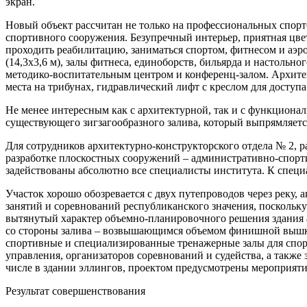
экран.
Новый объект рассчитан не только на профессиональных спорт
спортивного сооружения. Безупречный интерьер, приятная цве
проходить реабилитацию, заниматься спортом, фитнесом и аэроб
(14,3х3,6 м), залы фитнеса, единоборств, бильярда и настоль
методико-воспитательным центром и конференц-залом. Архитек
места на трибунах, гидравлический лифт с креслом для доступа
Не менее интересным как с архитектурной, так и с функционал
существующего зигзагообразного залива, который выпрямляетс
Для сотрудников архитектурно-конструкторского отдела № 2, ра
разработке плоскостных сооружений – административно-спорти
задействованы абсолютно все специалисты института. К спец
Участок хорошо обозревается с двух путепроводов через реку, 
занятий и соревнований республиканского значения, поскольк
вытянутый характер объемно-планировочного решения здания 
со стороны залива – возвышающимся объемом финишной вышки
спортивные и специализированные тренажерные залы для спор
управления, организаторов соревнований и судейства, а также 
числе в здании эллингов, проектом предусмотрены мероприят
Результат совершенствования