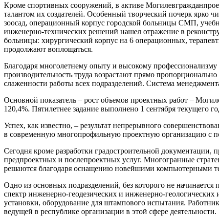
Кроме спортивных сооружений, в активе Могилевгражданпрое
талантом их создателей. Особенный творческий почерк ярко чи
зоосад, операционный корпус городской больницы СМП, учебно
инженерно-технических решений нашел отражение в реконстру
больницы: хирургический корпус на 6 операционных, терапев
продолжают воплощаться.
Благодаря многолетнему опыту и высокому профессионализму по
производительность труда возрастают прямо пропорционально 
слаженности работы всех подразделений. Система менеджмента
Основной показатель – рост объемов проектных работ – Могилев
120,4%. Пятилетнее задание выполнено 1 сентября текущего го
Успех, как известно, – результат непрерывного совершенствов
в современную многопрофильную проектную организацию с полн
Сегодня кроме разработки градостроительной документации, п
предпроектных и послепроектных услуг. Многогранные стратег
решаются благодаря оснащению новейшими компьютерными те
Одно из основных подразделений, без которого не начинается п
спектр инженерно-геодезических и инженерно-геологических 
установки, оборудование для штампового испытания. Работники
ведущей в республике организации в этой сфере деятельности.