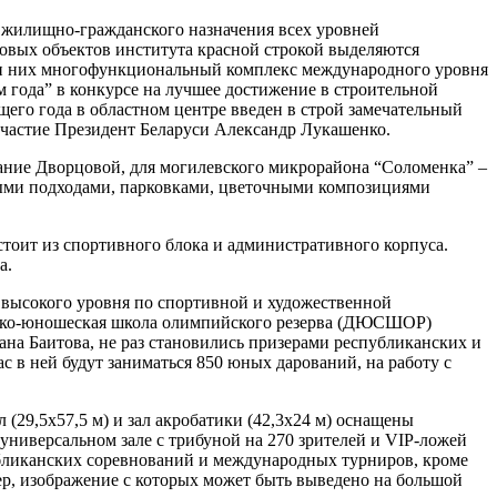
я жилищно-гражданского назначения всех уровней
ковых объектов института красной строкой выделяются
ди них многофункциональный комплекс международного уровня
года” в конкурсе на лучшее достижение в строительной
ущего года в областном центре введен в строй замечательный
частие Президент Беларуси Александр Лукашенко.
вание Дворцовой, для могилевского микрорайона “Соломенка” –
ными подходами, парковками, цветочными композициями
тоит из спортивного блока и административного корпуса.
а.
 высокого уровня по спортивной и художественной
етско-юношеская школа олимпийского резерва (ДЮСШОР)
ана Баитова, не раз становились призерами республиканских и
 в ней будут заниматься 850 юных дарований, на работу с
29,5х57,5 м) и зал акробатики (42,3х24 м) оснащены
ниверсальном зале с трибуной на 270 зрителей и VIP-ложей
спубликанских соревнований и международных турниров, кроме
р, изображение с которых может быть выведено на большой