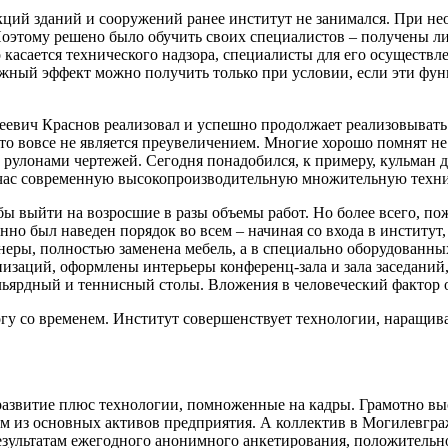
ций зданий и сооружений ранее институт не занимался. При не
этому решено было обучить своих специалистов – получены лиц
о касается технического надзора, специалисты для его осущест
лжный эффект можно получить только при условии, если эти фу
евич Краснов реализовал и успешно продолжает реализовывать 
 вовсе не является преувеличением. Многие хорошо помнят не т
 рулонами чертежей. Сегодня понадобился, к примеру, кульман д
Сейчас современную высокопроизводительную множительную техни
бы выйти на возросшие в разы объемы работ. Но более всего, п
но был наведен порядок во всем – начиная со входа в институт,
еры, полностью заменена мебель, а в специально оборудованны
заций, оформлены интерьеры конференц-зала и зала заседаний, 
льярдный и теннисный столы. Вложения в человеческий фактор 
гу со временем. Институт совершенствует технологии, наращива
 развитие плюс технологии, помноженные на кадры. Грамотно в
м из основных активов предприятия. А коллектив в Могилевграж
зультатам ежегодного анонимного анкетирования, положительно