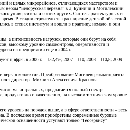
аний и целых микрорайонов, отличающихся мастерством и
тым небом “Белорусская деревня” в д. Буйничи и Могилевский
ого университета и сотнях других. Синтез архитектурных и
время. В стадии строительства расширение детской областной
лись в стенах института и вошли в практику, немало, и они
ы, а интенсивность нагрузок, которые они берут на себя,
сов, высокому уровню самоконтроля, оперативности и
рена на предприятии еще в 2004 г.
 цифры: в 2006 г. – 132,4%; 2007 – 110; 2008 – 110,8; 2009 –
и и веры в коллектив. Преобразование Могилевгражданпроекта
 пост директора Михаила Алексеевича Краснова.
числе магистральных, предлагается полный спектр
е, продуктивно и качественно, на высоком техническом уровне
го уровень на порядок выше, а в сфере ответственности – весь
она. В последнее время приобретены современные буровые
нической оснащенности уступают только “Геосервису” –