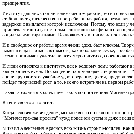
предприятия.
Институт для них стал не только местом работы, но и гордост
стабильность, интересная и востребованная работа, результаты
задержки с выплатой которой исключены. Потому что если у чел
привлекает институт не только способностью финансово оценит
социальными гарантиями. Возможность, к примеру, построить ж
И в свободное от работы время жизнь здесь бьет ключом. Творч
памятные даты отмечают вместе, как в большой семье, в особо
всеми принимает участие во всех мероприятиях, соревнования
И люди относятся к институту, как к родному дому, работают в
выпускников вузов. Посвящение их в молодые специалисты – 
сцене вручаются служебное удостоверение, цветы, представляет
пойдет творческий рост, а то, как его встретили на первом раб
Такая гармония в коллективе – большой потенциал Могилевгр
В тени своего авторитета
Когда человек живет делом, меньше всего он склонен концент
“Могилевгражданпроекта” чужд показной суеты и даже
внешне
Михаил Алексеевич Краснов всю жизнь строит Могилев. Как при
Вскоре его избрали бригадиром комсомольско-молодежной брига