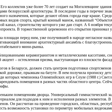
Его коллектив уже более 70 лет создает на Могилевщине здани
ами белорусской архитектуры. В последние годы в перечне зна
ного назначения, которые делают облик города еще краше. Сре
вых видов спорта, крытый конный манеж, названный “Объектом 
ой канал, строительству которого уже дан старт. А 6 ноября тек
нпроекта. В торжественной церемонии его открытия принимал у
на площади перед ним, уже получившей в народе негласное наз
итягивающий внимание архитектурный ансамбль с благоустроен
ентабельного мини-рынка.
блицованными керамогранитом и металлическими кассетами, сос
 акцент – остекленная призма, выступающая из плоскости фасад
ов в Беларуси, должен стать центром подготовки спортсменов
ской дорожке, прыжкам на батуте. В нем получила прописку д
еди которых чемпионка Олимпийских игр в Сеуле (1988 г.) Светл
ендовать помещения в разных частях областного центра. Сейчас
рафы.
еньким помещениям дворца. Универсальный гимнастический зал (
иалом для подходов к ним и исполнения разных элементов. В у
тсменов. Он рассчитан на проведение городских, областных, ре
 есть возможность установки по периметру мобильных видеокаме