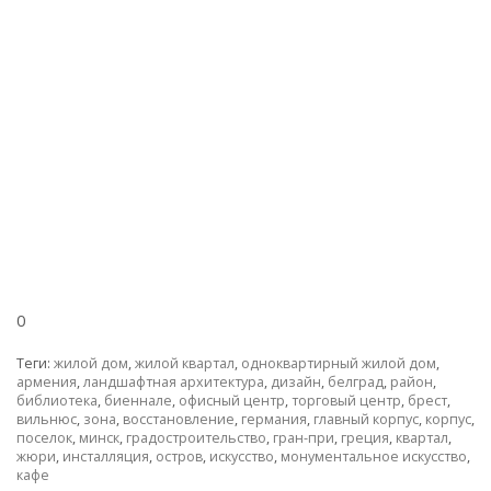
0
Теги:
жилой дом
,
жилой квартал
,
одноквартирный жилой дом
,
армения
,
ландшафтная архитектура
,
дизайн
,
белград
,
район
,
библиотека
,
биеннале
,
офисный центр
,
торговый центр
,
брест
,
вильнюс
,
зона
,
восстановление
,
германия
,
главный корпус
,
корпус
,
поселок
,
минск
,
градостроительство
,
гран-при
,
греция
,
квартал
,
жюри
,
инсталляция
,
остров
,
искусство
,
монументальное искусство
,
кафе