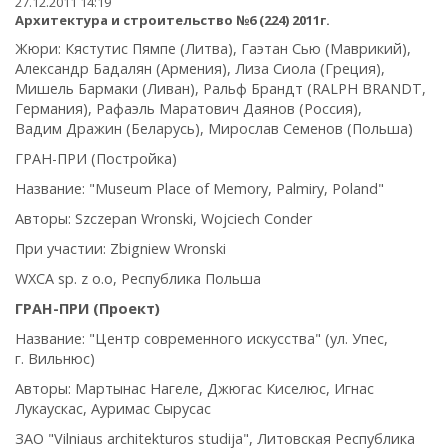
27.12.2011 14:19
Архитектура и строительство №6 (224) 2011г.
Жюри: Кястутис Пямпе (Литва), Гаэтан Сью (Маврикий),
Александр Бадалян (Армения), Лиза Сиола (Греция),
Мишель Бармаки (Ливан), Ральф Брандт (RALPH BRANDT,
Германия), Рафаэль Маратович Даянов (Россия),
Вадим Дражин (Беларусь), Мирослав Семенов (Польша)
ГРАН-ПРИ (Постройка)
Название: "Museum Place of Memory, Palmiry, Poland"
Авторы: Szczepan Wronski, Wojciech Conder
При участии: Zbigniew Wronski
WXCA sp. z o.o, Республика Польша
ГРАН-ПРИ (Проект)
Название: "Центр современного искусства" (ул. Упес,
г. Вильнюс)
Авторы: Мартынас Нагеле, Джюгас Киселюс, Игнас
Лукаускас, Ауримас Сырусас
ЗАО "Vilniaus architekturos studija", Литовская Республика