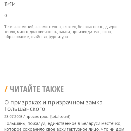
]]>
]]>
0
Теги:
алюминий
,
алюминтехно
,
алютех
,
безопасность
,
двери
,
тепло
,
минск
,
долговечность
,
замки
,
производитель
,
окна
,
образование
,
свойства
,
фурнитура
ЧИТАЙТЕ ТАКЖЕ
О призраках и призрачном замка
Гольшанского
23.07.2003 / просмотров: [totalcount]
Гольшаны, пожалуй, единственное в Беларуси местечко,
которое сохранило свое архитектурное лицо. Что ни дом