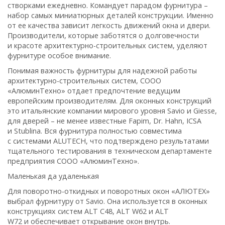
створками ежедневно. Командует парадом фурнитура –
набор самых миниатюрных деталей конструкции. Именно
от ее качества зависит легкость движений окна и двери.
Производители, которые заботятся о долговечности
и красоте архитектурно-строительных систем, уделяют
фурнитуре особое внимание.
Понимая важность фурнитуры для надежной работы
архитектурно-строительных систем, СООО
«АлюминТехно» отдает предпочтение ведущим
европейским производителям. Для оконных конструкций
это итальянские компании мирового уровня
Savio
и
Giesse
,
для дверей – не менее известные
Fapim, Dr. Hahn, ICSA
и
Stublinа
. Вся фурнитура полностью совместима
с системами ALUTECH, что подтверждено результатами
тщательного тестирования в техническом департаменте
предприятия СООО «АлюминТехно».
Маленькая да удаленькая
Для поворотно-откидных и поворотных окон «АЛЮТЕХ»
выбрал фурнитуру от
Savio
. Она используется в оконных
конструкциях систем ALT C48, ALT W62 и ALT
W72 и обеспечивает открывание окон внутрь.