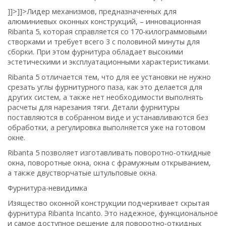
]]>
]]>
Лидер механизмов, предназначенных для
алюминиевых оконных конструкций, – инновационная
Ribanta 5
, которая справляется со 170-килограммовыми
створками и требует всего 3 с половиной минуты для
сборки. При этом фурнитура обладает высокими
эстетическими и эксплуатационными характеристиками.
Ribanta 5
отличается тем, что для ее установки не нужно
срезать углы фурнитурного паза, как это делается для
других систем, а также нет необходимости выполнять
расчеты для нарезания тяги. Детали фурнитуры
поставляются в собранном виде и устанавливаются без
обработки, а регулировка выполняется уже на готовом
окне.
Ribanta 5
позволяет изготавливать поворотно-откидные
окна, поворотные окна, окна с фрамужным открыванием,
а также двустворчатые штульповые окна.
Фурнитура-невидимка
Изящество оконной конструкции подчеркивает скрытая
фурнитура
Ribanta Incanto
. Это надежное, функциональное
и самое доступное решение для поворотно-откидных