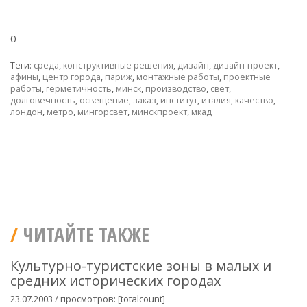
0
Теги:
среда
,
конструктивные решения
,
дизайн
,
дизайн-проект
,
афины
,
центр города
,
париж
,
монтажные работы
,
проектные
работы
,
герметичность
,
минск
,
производство
,
свет
,
долговечность
,
освещение
,
заказ
,
институт
,
италия
,
качество
,
лондон
,
метро
,
мингорсвет
,
минскпроект
,
мкад
ЧИТАЙТЕ ТАКЖЕ
Культурно-туристские зоны в малых и
средних исторических городах
23.07.2003 / просмотров: [totalcount]