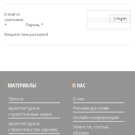
E-mail or
log in
username
Пароль
*
*
Request new password
МАТЕРИАЛЫ
О НАС
Пресса
О нас
Архитектура и
Рекламодателям
строительные науки
Онлайн-конференции
Архитектура и
Новости, статьи,
строительство (архив)
обзоры