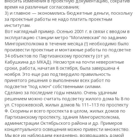
вносить изменения в проектную документацию, сократив
время на различные согласования;
3) и главное — экономились бюджетные деньги, поскольку
за проектные работы не надо платить проектным
институтам.
Вот наглядный пример. Осенью 2001 г. в связи с вводом в
эксплуатацию станции метро “Могилевская” по заданию
Мингорисполкома в течение месяца (!) необходимо было
произвести проектные и монтажные работы по подсветке
34 объектов по Партизанскому проспекту (от ул.
Кабушкина до МКАД). Несмотря на почти невероятные
сроки, работа, начатая 8 октября, была завершена 4
ноября. Это еще раз подтвердило правильность
принятого решения о выполнении всех работ по
подсветке “под ключ” собственными силами.
Сделано за последние годы немало. Очень удачным
решением можно считать подсветку жилого дома № 8 по
ул. Сторожевской, жилых домов № 111–113 по проспекту
Ф. Скорины и всего проспекта в целом, жилых домов по
Партизанскому проспекту, здания Мингорисполкома,
администрации Октябрьского района и др. Примеров
концептуального освещения можно привести множество.
Мы все их наблюдаем ежедневно, возвращаясь домой