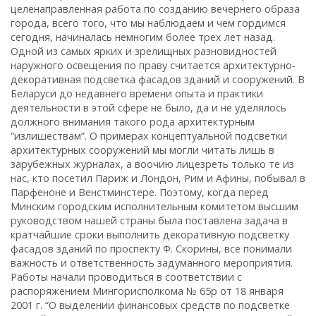
целенаправленная работа по созданию вечернего образа
города, всего того, что мы наблюдаем и чем гордимся
сегодня, начиналась немногим более трех лет назад.
Одной из самых ярких и зрелищных разновидностей
наружного освещения по праву считается архитектурно-
декоративная подсветка фасадов зданий и сооружений. В
Беларуси до недавнего времени опыта и практики
деятельности в этой сфере не было, да и не уделялось
должного внимания такого рода архитектурным
“излишествам”. О примерах концептуальной подсветки
архитектурных сооружений мы могли читать лишь в
зарубежных журналах, а воочию лицезреть только те из
нас, кто посетил Париж и Лондон, Рим и Афины, побывал в
Парфеноне и Венстминстере. Поэтому, когда перед
Минским городским исполнительным комитетом высшим
руководством нашей страны была поставлена задача в
кратчайшие сроки выполнить декоративную подсветку
фасадов зданий по проспекту Ф. Скорины, все понимали
важность и ответственность задуманного мероприятия.
Работы начали проводиться в соответствии с
распоряжением Мингорисполкома № 65р от 18 января
2001 г. “О выделении финансовых средств по подсветке