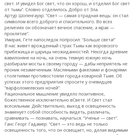
свет. И увидел Бог свет, что он хорош, и отделил Бог свет
от тьмы”. Словно отделилось Добро от Зла.
Артур Шопенгауэр: “Свет — самая отрадная вещь: он стал
символом всего доброго и спасительного. Во всех
религиях он обозначает вечное спасение, а мрак —
проклятие”.
Умирая, Гете напоследок попросил: “Больше света!”
В нас живет врожденный страх Тьмы как воровского
прибежища и царицы неожиданностей. Некогда древние
вавилоняне на ночь, на очень темную южную ночь
разбирали мосты к своему городу — дабы неприятель не
проник незамеченным. Масляными факелами и фонарями
столетиями противостояли города коварной Тьме. Об
успехах этого предприятия спросите у очевидцев
“варфоломеевских ночей”.
Рациональное мышление увидело позитивное,
божественное исключительно вСвете. И Свет стал
всесильным. Действительно, выход в освещенность
знаменует собой способность видеть, различать,
сравнивать — познавать, научаться. “Ученье — свет”.
Ганс Георг Гадамер: “Свет — это ведь не только
освещенность того, что он освещает, но, делая видимым