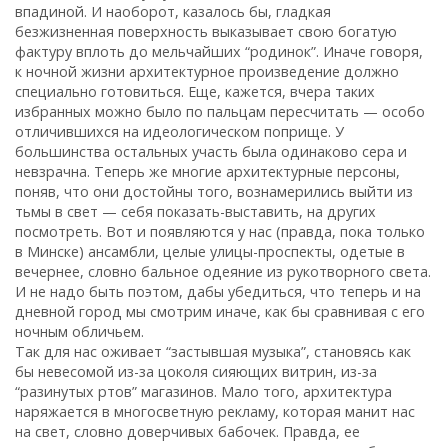
впадиной. И наоборот, казалось бы, гладкая
безжизненная поверхность выказывает свою богатую
фактуру вплоть до мельчайших “родинок”. Иначе говоря,
к ночной жизни архитектурное произведение должно
специально готовиться. Еще, кажется, вчера таких
избранных можно было по пальцам пересчитать — особо
отличившихся на идеологическом поприще. У
большинства остальных участь была одинаково сера и
невзрачна. Теперь же многие архитектурные персоны,
поняв, что они достойны того, вознамерились выйти из
тьмы в свет — себя показать-выставить, на других
посмотреть. Вот и появляются у нас (правда, пока только
в Минске) ансамбли, целые улицы-проспекты, одетые в
вечернее, словно бальное одеяние из рукотворного света.
И не надо быть поэтом, дабы убедиться, что теперь и на
дневной город мы смотрим иначе, как бы сравнивая с его
ночным обличьем.
Так для нас оживает “застывшая музыка”, становясь как
бы невесомой из-за цоколя сияющих витрин, из-за
“разинутых ртов” магазинов. Мало того, архитектура
наряжается в многосветную рекламу, которая манит нас
на свет, словно доверчивых бабочек. Правда, ее