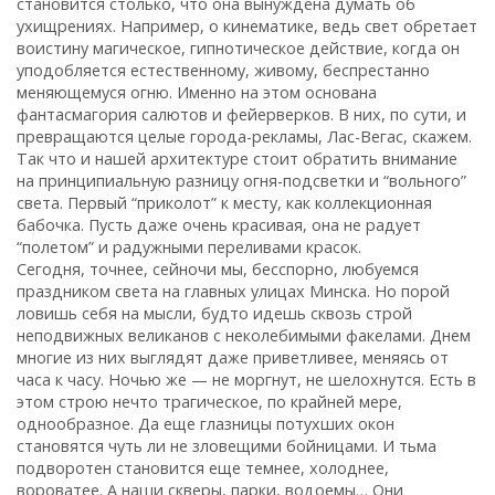
становится столько, что она вынуждена думать об
ухищрениях. Например, о кинематике, ведь свет обретает
воистину магическое, гипнотическое действие, когда он
уподобляется естественному, живому, беспрестанно
меняющемуся огню. Именно на этом основана
фантасмагория салютов и фейерверков. В них, по сути, и
превращаются целые города-рекламы, Лас-Вегас, скажем.
Так что и нашей архитектуре стоит обратить внимание
на принципиальную разницу огня-подсветки и “вольного”
света. Первый “приколот” к месту, как коллекционная
бабочка. Пусть даже очень красивая, она не радует
“полетом” и радужными переливами красок.
Сегодня, точнее, сейночи мы, бесспорно, любуемся
праздником света на главных улицах Минска. Но порой
ловишь себя на мысли, будто идешь сквозь строй
неподвижных великанов с неколебимыми факелами. Днем
многие из них выглядят даже приветливее, меняясь от
часа к часу. Ночью же — не моргнут, не шелохнутся. Есть в
этом строю нечто трагическое, по крайней мере,
однообразное. Да еще глазницы потухших окон
становятся чуть ли не зловещими бойницами. И тьма
подворотен становится еще темнее, холоднее,
вороватее. А наши скверы, парки, водоемы… Они