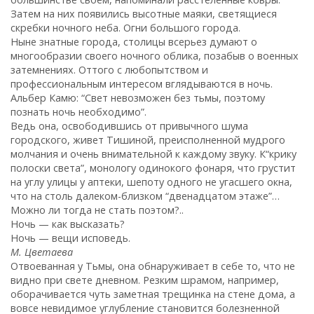
Затем на них появились высотные маяки, светящиеся
скребки ночного неба. Огни большого города.
Ныне знатные города, столицы всерьез думают о
многообразии своего ночного облика, позабыв о военных
затемнениях. Оттого с любопытством и
профессиональным интересом вглядываются в ночь.
Альбер Камю: “Свет невозможен без тьмы, поэтому
познать ночь необходимо”.
Ведь она, освободившись от привычного шума
городского, живет Тишиной, преисполненной мудрого
молчания и очень внимательной к каждому звуку. К“крику
полоски света”, монологу одинокого фонаря, что грустит
на углу улицы у аптеки, шепоту одного не угасшего окна,
что на столь далеком-близком “двенадцатом этаже”…
Можно ли тогда не стать поэтом?..
Ночь — как высказать?
Ночь — вещи исповедь.
М. Цветаева
Отвоеванная у Тьмы, она обнаруживает в себе то, что не
видно при свете дневном. Резким шрамом, например,
оборачивается чуть заметная трещинка на стене дома, а
вовсе невидимое углубление становится болезненной