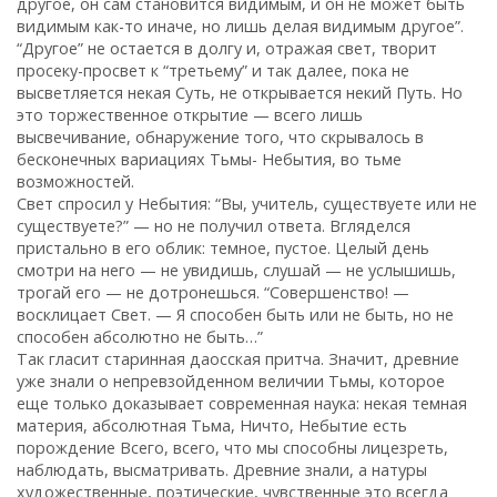
другое, он сам становится видимым, и он не может быть
видимым как-то иначе, но лишь делая видимым другое”.
“Другое” не остается в долгу и, отражая свет, творит
просеку-просвет к “третьему” и так далее, пока не
высветляется некая Суть, не открывается некий Путь. Но
это торжественное открытие — всего лишь
высвечивание, обнаружение того, что скрывалось в
бесконечных вариациях Тьмы- Небытия, во тьме
возможностей.
Свет спросил у Небытия: “Вы, учитель, существуете или не
существуете?” — но не получил ответа. Вгляделся
пристально в его облик: темное, пустое. Целый день
смотри на него — не увидишь, слушай — не услышишь,
трогай его — не дотронешься. “Совершенство! —
восклицает Свет. — Я способен быть или не быть, но не
способен абсолютно не быть…”
Так гласит старинная даосская притча. Значит, древние
уже знали о непревзойденном величии Тьмы, которое
еще только доказывает современная наука: некая темная
материя, абсолютная Тьма, Ничто, Небытие есть
порождение Всего, всего, что мы способны лицезреть,
наблюдать, высматривать. Древние знали, а натуры
художественные, поэтические, чувственные это всегда