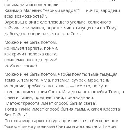
понимали и исповедовали.
Казимир Малевич: “Черный квадрат” — ничто, зародыш
всех возможностей".
Зародыш в виде еле тлеющего уголька, солнечного
зайчика или лучика, опрометчиво тянущегося во Тьму,
дабы удостовериться, что есть Свет.
Можно и не быть поэтом,
но нельзя терпеть, пойми,
как кричит полоска света,
прищемленного дверьми!
А. Вознесенский
Можно и не быть поэтом, чтобы понять: тьма-тьмущая,
темень, темнота, мгла, потемки, сумрак, мрак, тень,
мерцание, проблеск, вспышка… — все это, по сути,
степень присутствия Света. Или доза оставшейся Тьмы, а
с ней и тайны, предчувствия, предвидения.
Платон: “Красота имеет способ бытия света”.
Тогда Тайна имеет способ бытия тьмы. А какая Красота
без Тайны?..
Поэтика мира архитектуры проявляется в бесконечном
“зазоре” между полными Светом и абсолютной Тьмой.