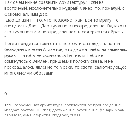
Так с чем нынче сравнить Архитектуру? Если на
восточный, исключительно мудрый манер, то, пожалуй, с
феноменальным Дао.
“Дао дэ цзин”: “То, что позволяет явиться то мраку, то
свету, есть Дао… Дао туманно и неопределенно. Однако в
его туманности и неопределенности содержатся образы…
”
Тогда придется-таки стать поэтом и разглядеть почти
безвидных в ночи Атлантов, что держат небо на каменных
руках — чтобы не скончалось Бытие, и Небо не
сомкнулось с Землей, прищемив полоску света, и не
прекращалось явление то мрака, то света, салютирующее
многоликими образами.
0
Теги:
современная архитектура
,
архитектурное произведение
,
квадрат
,
восточный
,
свет
,
достижение
,
освещение
,
фонари
,
храм
,
лас-вегас
,
окна
,
открытие
,
подарок
,
самая