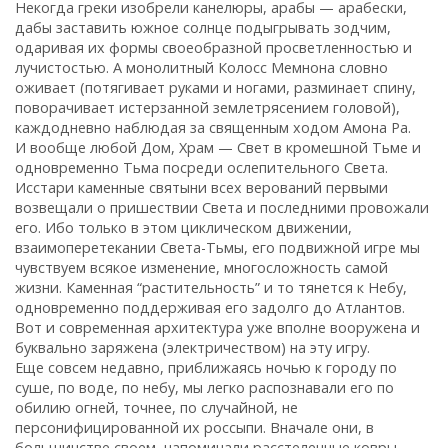
Некогда греки изобрели канелюры, арабы — арабески,
дабы заставить южное солнце подыгрывать зодчим,
одаривая их формы своеобразной просветленностью и
лучистостью. А монолитный Колосc Мемнона словно
оживает (потягивает руками и ногами, разминает спину,
поворачивает истерзанной землетрясением головой),
каждодневно наблюдая за священным ходом Амона Ра.
И вообще любой Дом, Храм — Свет в кромешной Тьме и
одновременно Тьма посреди ослепительного Света.
Исстари каменные святыни всех верований первыми
возвещали о пришествии Света и последними провожали
его. Ибо только в этом циклическом движении,
взаимоперетекании Света-Тьмы, его подвижной игре мы
чувствуем всякое изменение, многосложность самой
жизни. Каменная “растительность” и то тянется к Небу,
одновременно поддерживая его задолго до Атлантов.
Вот и современная архитектура уже вполне вооружена и
буквально заряжена (электричеством) на эту игру.
Еще совсем недавно, приближаясь ночью к городу по
суше, по воде, по небу, мы легко распознавали его по
обилию огней, точнее, по случайной, не
персонифицированной их россыпи. Вначале они, в
большинстве своем, напоминали расстеленные ковры.