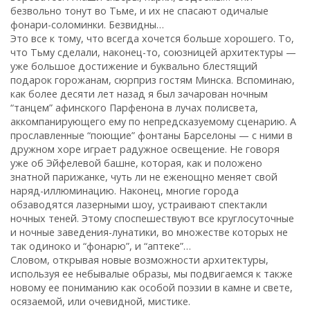
безвольно тонут во Тьме, и их не спасают одичалые
фонари-соломинки. Безвидны…
Это все к тому, что всегда хочется больше хорошего. То,
что Тьму сделали, наконец-то, союзницей архитектуры —
уже большое достижение и буквально блестящий
подарок горожанам, сюрприз гостям Минска. Вспоминаю,
как более десяти лет назад я был зачарован ночным
“танцем” афинского Парфенона в лучах полисвета,
аккомпанирующего ему по непредсказуемому сценарию. А
прославленные “поющие” фонтаны Барселоны — с ними в
дружном хоре играет радужное освещение. Не говоря
уже об Эйфелевой башне, которая, как и положено
знатной парижанке, чуть ли не еженощно меняет свой
наряд-иллюминацию. Наконец, многие города
обзаводятся лазерными шоу, устраивают спектакли
ночных теней. Этому споспешествуют все круглосуточные
и ночные заведения-лунатики, во множестве которых не
так одиноко и “фонарю”, и “аптеке”…
Словом, открывая новые возможности архитектуры,
используя ее небывалые образы, мы подвигаемся к также
новому ее пониманию как особой поэзии в камне и свете,
осязаемой, или очевидной, мистике.