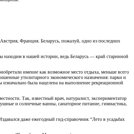
Австрия, Франция. Беларусь, пожалуй, одно из последних
мы находим в нашей истории, ведь Беларусь — край старинной
приобретали имение как возможное место отдыха, меньше всего
лишенные утилитарного экономического назначения: парки и
ьбы изначально была нацелена на выполнение рекреационной
естности. Так, известный врач, натуралист, экспериментатор
душные и солнечные ванны, санаторное питание, гимнастика,
 Издавался даже ежегодный гид-справочник “Лето в усадьбах