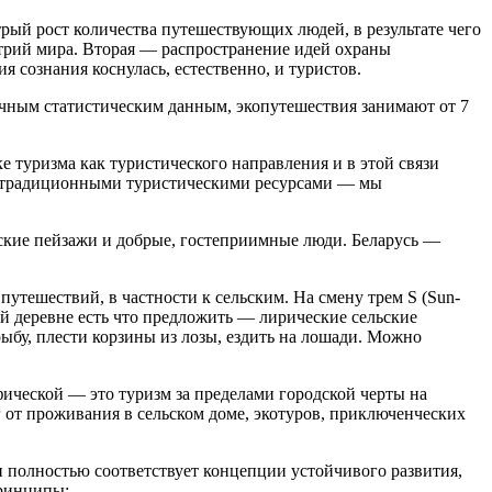
ый рост количества путешествующих людей, в результате чего
трий мира. Вторая — распространение идей охраны
 сознания коснулась, естественно, и туристов.
личным статистическим данным, экопутешествия занимают от 7
ке туризма как туристического направления и в этой связи
сть традиционными туристическими ресурсами — мы
льские пейзажи и добрые, гостеприимные люди. Беларусь —
утешествий, в частности к сельским. На смену трем S (Sun-
ой деревне есть что предложить — лирические сельские
ыбу, плести корзины из лозы, ездить на лошади. Можно
ической — это туризм за пределами городской черты на
г от проживания в сельском доме, экотуров, приключенческих
 полностью соответствует концепции устойчивого развития,
принципы: