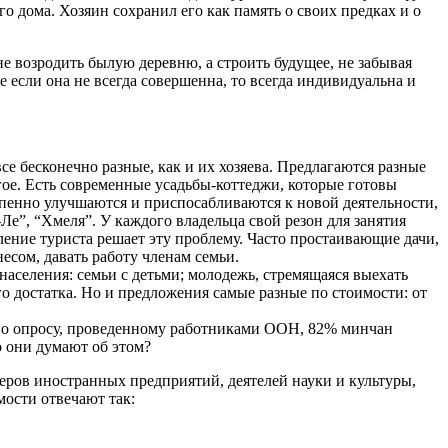
го дома. Хозяин сохранил его как память о своих предках и о
не возродить былую деревню, а строить будущее, не забывая
е если она не всегда совершенна, то всегда индивидуальна и
все бесконечно разные, как и их хозяева. Предлагаются разные
гое. Есть современные усадьбы-коттеджи, которые готовы
епенно улучшаются и приспосабливаются к новой деятельности,
Ле”, “Хмеля”. У каждого владельца свой резон для занятия
ление туриста решает эту проблему. Часто простаивающие дачи,
есом, давать работу членам семьи.
населения: семьи с детьми; молодежь, стремящаяся выехать
го достатка. Но и предложения самые разные по стоимости: от
. По опросу, проведенному работниками ООН, 82% минчан
о они думают об этом?
еров иностранных предприятий, деятелей науки и культуры,
мости отвечают так: