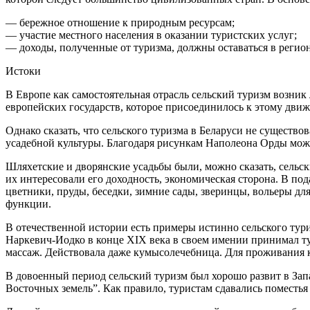
— бережное отношение к природным ресурсам;
— участие местного населения в оказании туристских услуг;
— доходы, полученные от туризма, должны оставаться в регион
Истоки
В Европе как самостоятельная отрасль сельский туризм возни
европейских государств, которое присоединилось к этому дви
Однако сказать, что сельского туризма в Беларуси не существ
усадебной культуры. Благодаря рисункам Наполеона Орды мож
Шляхетские и дворянские усадьбы были, можно сказать, сельск
их интересовали его доходность, экономическая сторона. В п
цветники, пруды, беседки, зимние сады, зверинцы, вольеры д
функции.
В отечественной истории есть примеры истинно сельского тури
Наркевич-Иодко в конце XIX века в своем имении принимал ту
массаж. Действовала даже кумысолечебница. Для проживания 
В довоенный период сельский туризм был хорошо развит в Запа
Восточных земель”. Как правило, туристам сдавались поместья