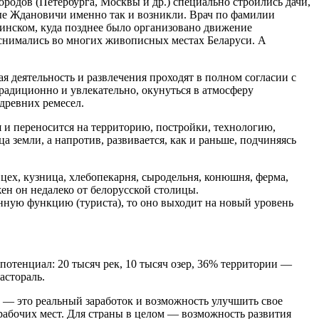
родов (Петербурга, Москвы и др.) специально строились дачи,
ные Ждановичи именно так и возникли. Врач по фамилии
инском, куда позднее было организовано движение
е снимались во многих живописных местах Беларуси. А
 деятельность и развлечения проходят в полном согласии с
традиционно и увлекательно, окунуться в атмосферу
древних ремесел.
 и переносится на территорию, постройки, технологию,
а земли, а напротив, развивается, как и раньше, подчиняясь
ех, кузница, хлебопекарня, сыродельня, конюшня, ферма,
ен он недалеко от белорусской столицы.
нную функцию (туриста), то оно выходит на новый уровень
 потенциал: 20 тысяч рек, 10 тысяч озер, 36% территории —
астораль.
ь — это реальный заработок и возможность улучшить свое
рабочих мест. Для страны в целом — возможность развития