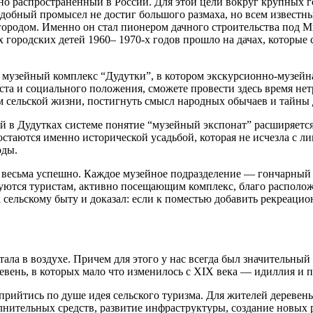
о распространенный в России. Для этой цели вокруг крупных го
одобный промысел не достиг большого размаха, но всем извест
ородом. Именно он стал пионером дачного строительства под М
х городских детей 1960– 1970-х годов прошло на дачах, которы
музейный комплекс “Дудутки”, в котором экскурсионно-музейная
ста и социального положения, сможете провести здесь время не
м сельской жизни, постигнуть смысл народных обычаев и тайны 
й в Дудутках системе понятие “музейный экспонат” расширяется
таются именно исторической усадьбой, которая не исчезла с лиц
оды.
весьма успешно. Каждое музейное подразделение — гончарный ц
зуются туристам, активно посещающим комплекс, благо располож
сельскому быту и доказал: если к поместью добавить рекреацио
тала в воздухе. Причем для этого у нас всегда был значительный
вень, в которых мало что изменилось с XIX века — идиллия и п
 прийтись по душе идея сельского туризма. Для жителей деревен
лнительных средств, развитие инфраструктуры, создание новых 