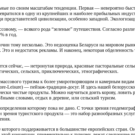
ные по своим масштабам тенденции. Первая — невероятно быстр
ревратился в одну из крупнейших и наиболее прибыльных индус
 представителей цивилизации, особенно западной. Экологизация
ассовому, — всякого рода “зеленые” путешествия. Согласно раз
% в год.
 Причин тому несколько. Это недооценка Беларуси на мировом рын
су. Это и недостаток рекламы. И наконец, некоторая обделенно
нится сейчас, — нетронутая природа, красивые пасторальные се
огических, сельских, приключенческих, этнографических.
 массового туризма к более умиротворяющим и камерным видам п
ore-Leisure) — пейзаж-традиции-досуг. И здесь нашей белорусск
ески чистые продукты. Можно научиться доить корову, ловить р
 Иными словами, отдых в деревне, или сельский туризм.
пределения которому пока не дано. С точки зрения геодемограф
и зрения туристского продукта — это набор разнообразных услу
ения.
 которого поддерживается в большинстве европейских стран. Он
е этой концепции, применительно к туризму, лежат следующие 