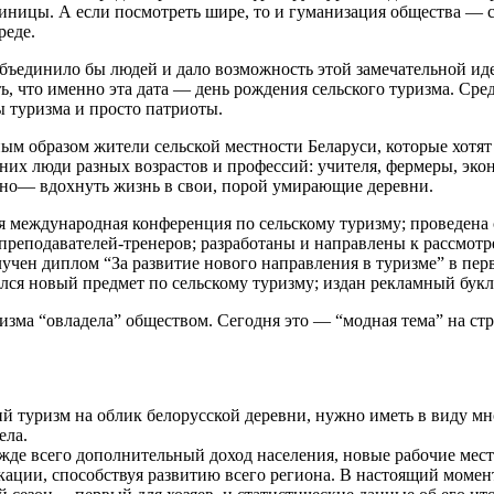
тиницы. А если посмотреть шире, то и гуманизация общества — 
реде.
бъединило бы людей и дало возможность этой замечательной идее
ь, что именно эта дата — день рождения сельского туризма. Ср
ы туризма и просто патриоты.
ным образом жители сельской местности Беларуси, которые хотят
них люди разных возрастов и профессий: учителя, фермеры, экон
одно— вдохнуть жизнь в свои, порой умирающие деревни.
вая международная конференция по сельскому туризму; проведен
реподавателей-тренеров; разработаны и направлены к рассмотре
лучен диплом “За развитие нового направления в туризме” в пе
ился новый предмет по сельскому туризму; издан рекламный букл
ризма “овладела” обществом. Сегодня это — “модная тема” на ст
ий туризм на облик белорусской деревни, нужно иметь в виду м
ела.
жде всего дополнительный доход населения, новые рабочие мест
кации, способствуя развитию всего региона. В настоящий момен