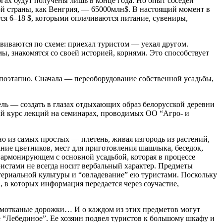
гах будут получены лишь в конце года. Но опыт соседей
кой страны, как Венгрия, — 65000млн$. В настоящий момент в
тся 6–18 $, которыми оплачиваются питание, сувениры,
виваются по схеме: приехал туристом — уехал другом.
, знакомятся со своей историей, корнями. Это способствует
 поэтапно. Сначала — переоборудование собственной усадьбы,
ель — создать в глазах отдыхающих образ белорусской деревни
ый курс лекций на семинарах, проводимых ОО “Агро- и
но из самых простых — плетень, живая изгородь из растений,
ние цветников, мест для приготовления шашлыка, беседок,
, гармонирующем с основной усадьбой, которая в процессе
стами не всегда носит вербальный характер. Предметы
териальной культуры и “овладевание” ею туристами. Поскольку
 в которых информация передается через соучастие,
 домотканые дорожки… И о каждом из этих предметов могут
е “Лебединое”. Ее хозяин подвел туристов к большому шкафу и