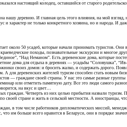
 оказался настоящий колодец, оставшийся от старого родительско
а нашу деревню. И главная цель этого влияния, на мой взгляд, 
с и характер не только конкретного хозяина, но и народа. И даж
отает около 50 усадеб, которые начали принимать туристов. Они 
 краеведческие походы, познавательные экскурсии и многое дру
бединое”, “Над Неманом”. Есть деревенские дома, которые пост
летние дома для отдыха в деревнях — усадьбы “Соловушка”, “Ив-
жники своих домов: и бросить жалко, и содержать дорого. Появ
м. А для деревенских жителей туризм способен стать новым бизн
истов — граждане своей страны. У нас это самые разные группы 
семинар или отметить памятную дату. Все это люди самого разно
оворится, на вкус и цвет…
анных граждан. Четверть из них целью прибытия назвали туризм
по своей стране и жить в сельской местности. А иностранцы, чт
аждан, в том числе работников дипломатических миссий, менедж
 что им больше всего нравится в Беларуси, они в порядке значи