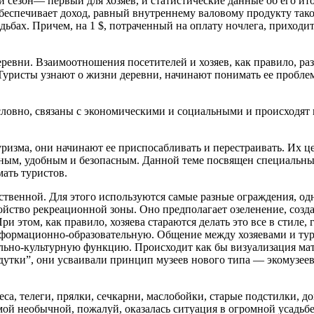
сезон— первый для хозяев, и статистические данные об его ито
 обеспечивает доход, равный внутреннему валовому продукту та
дьбах. Причем, на 1 $, потраченный на оплату ночлега, приходи
ревни. Взаимоотношения посетителей и хозяев, как правило, раз
уристы узнают о жизни деревни, начинают понимать ее проблемы
условно, связаны с экономическими и социальными и происходят
уризма, они начинают ее приспосабливать и перестраивать. Их ц
ятным, удобным и безопасным. Данной теме посвящен специальн
ать туристов.
йственной. Для этого используются самые разные ограждения, од
ство рекреационной зоны. Оно предполагает озеленение, созда
ри этом, как правило, хозяева стараются делать это все в стиле
ормационно-образовательную. Общение между хозяевами и тури
иально-культурную функцию. Происходит как бы визуализация ма
утки”, они усваивали принцип музеев нового типа — экомузеев,
еса, телеги, прялки, сечкарни, маслобойки, старые подстилки,
мой необычной, пожалуй, оказалась ситуация в огромной усадьб