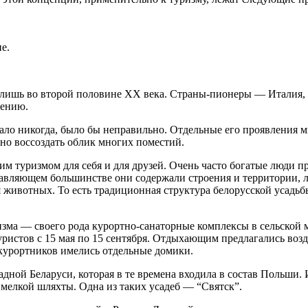
е.
к лишь во второй половине XX века. Страны-пионеры — Италия, 
жению.
овало никогда, было бы неправильно. Отдельные его проявления 
но воссоздать облик многих поместий.
им туризмом для себя и для друзей. Очень часто богатые люди 
одавляющем большинстве они содержали строения и территории, 
ля животных. То есть традиционная структура белорусской усад
зма — своего рода курортно-санаторные комплексы в сельской м
ристов с 15 мая по 15 сентября. Отдыхающим предлагались воз
курортников имелись отдельные домики.
дной Беларуси, которая в те времена входила в состав Польши.
 мелкой шляхты. Одна из таких усадеб — “Святск”.