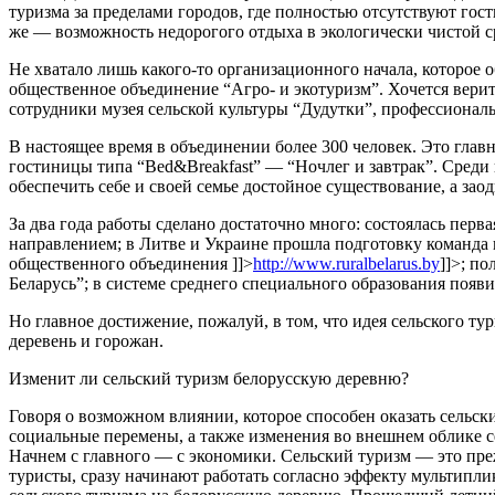
туризма за пределами городов, где полностью отсутствуют гос
же — возможность недорогого отдыха в экологически чистой с
Не хватало лишь какого-то организационного начала, которое о
общественное объединение “Агро- и экотуризм”. Хочется верит
сотрудники музея сельской культуры “Дудутки”, профессионал
В настоящее время в объединении более 300 человек. Это глав
гостиницы типа “Bed&Breakfast” — “Ночлег и завтрак”. Среди 
обеспечить себе и своей семье достойное существование, а за
За два года работы сделано достаточно много: состоялась пер
направлением; в Литве и Украине прошла подготовку команда п
общественного объединения
]]>
http://www.ruralbelarus.by
]]>
; по
Беларусь”; в системе среднего специального образования появ
Но главное достижение, пожалуй, в том, что идея сельского ту
деревень и горожан.
Изменит ли сельский туризм белорусскую деревню?
Говоря о возможном влиянии, которое способен оказать сельск
социальные перемены, а также изменения во внешнем облике с
Начнем с главного — с экономики. Сельский туризм — это пре
туристы, сразу начинают работать согласно эффекту мультипли