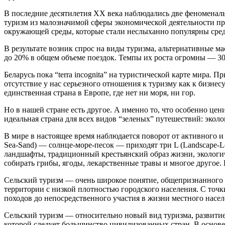
В последние десятилетия XX века наблюдались две феноменаль
туризм из малозначимой сферы экономической деятельности п
окружающей среды, которые стали неслыханно популярны среди
В результате возник спрос на виды туризма, альтернативные м
до 20% в общем объеме поездок. Темпы их роста огромны — 30
Беларусь пока “terra incognita” на туристической карте мира.
отсутствие у нас серьезного отношения к туризму как к бизне
единственная страна в Европе, где нет ни моря, ни гор.
Но в нашей стране есть другое. А именно то, что особенно це
идеальная страна для всех видов “зеленых” путешествий: экол
В мире в настоящее время наблюдается поворот от активного и
Sea-Sand) — солнце-море-песок — приходят три L (Landscape-L
ландшафты, традиционный крестьянский образ жизни, экологич
собирать грибы, ягоды, лекарственные травы и многое другое.
Сельский туризм — очень широкое понятие, общепризнанного о
территории с низкой плотностью городского населения. С точк
походов до непосредственного участия в жизни местного насел
Сельский туризм — относительно новый вид туризма, развитие
которой следует большинство цивилизованных стран. В основ