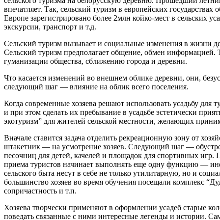
сельского туризма на белорусскую деревню. Прошедший летний 
впечатляет. Так, сельский туризм в европейских государствах
Европе зарегистрировано более 2млн койко-мест в сельских уса
экскурсии, транспорт и т.д.
Сельский туризм вызывает и социальные изменения в жизни де
Сельский туризм предполагает общение, обмен информацией. Т
гуманизации общества, сближению города и деревни.
Что касается изменений во внешнем облике деревни, они, без
следующий шаг — влияние на облик всего поселения.
Когда современные хозяева решают использовать усадьбу для т
и при этом сделать их пребывание в усадьбе эстетически при
экотуризм” для жителей сельской местности, желающих приним
Вначале ставится задача отделить рекреационную зону от хозя
штакетник — на усмотрение хозяев. Следующий шаг — обустрой
песочниц для детей, качелей и площадок для спортивных игр. П
приема туристов начинает выполнять еще одну функцию — инф
сельского быта несут в себе не только утилитарную, но и соц
большинство хозяев во время обучения посещали комплекс “Дуд
сопричастность и т.п.
Хозяева творчески применяют в оформлении усадеб старые кол
поведать связанные с ними интересные легенды и истории. Са