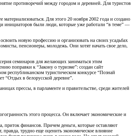
снятие противоречий между городом и деревней. Для туристов
 материализоваться. Для этого 20 ноября 2002 года и создано
еди инициаторов были люди, которые уже работали “в теме” —
 освоить новую профессию и организовать на своих усадьбах
омисты, пенсионеры, молодежь. Они хотят начать свое дело,
а серия семинаров для желающих заниматься этим
нию поправки к “Закону о туризме”: создан сайт
рвом республиканском туристическом конкурсе “Познай
ет “Отдых в белорусской деревне”.
раницах прессы, в парламенте и правительстве, среди жителей
ногогранность этого процесса. Он включает экономические и
а, приток финансов. Причем деньги, которые оставляют
т, правда, трудно еще оценить экономическое влияние