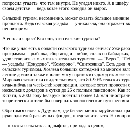
попросил угадать, что там внутри. Не угадал никто. А в шкафу
своем детстве — ведь возле этого колодца он вырос.
Сельский туризм, несомненно, может оказать большое влияние н
прошлого. Ведь сельская усадьба — уникальна, она отражает вку
неповторима.
А есть ли спрос? Кто они, эти сельские туристы?
Что же у нас есть в области сельского туризма сейчас? Уже раб
программы— рыбалка, сбор ягод и грибов, сплав на байдарках,
удовлетворить самых взыскательных туристов, — “Верес”, “Ле
— усадьбы “Докудово”, “Комарово”, “Свитезянка”. Есть дачи, 
сельским туризмом. Хозяева больших коттеджей во многом зало
летние домики также вполне могут приносить доход их хозяева
Мировая статистика свидетельствует, что 80–90% сельских тур
куда-нибудь на week-end; корпорации, которые хотят провести 
нескольких долларов в сутки до 25 с полным пансионом. Как г
Кстати, в 2003 году Беларусь посетили более 1,6 млн иностр
теоретически хотели бы совершать экологические путешествия 
Обратимся снова к Дудуткам, где бывает много зарубежных гр
руководителей различных фондов, представительств. На вопрос,
— красота сельских ландшафтов, природа в целом;