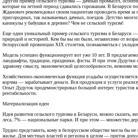
Другой пример сельского туризма — дачный промысел, особенн
которые на летний период сдавались горожанам. В Беларуси п
Жданович рекомендовал своим пациентам проводить время за г
пригородных, так называемых дачных, поездов. Детство многи
каникулы у бабушки в деревне? Чем не сельский туризм!
Еще один уникальный пример сельского туризма в Беларуси — 
природой и историей. Кем бы вы ни были, независимо от возра
белорусской провинции XIX столетия, познакомиться с укладо
Модель успешно функционирует вот уже 10 лет. В предлагаемо
ландшафты, традиции, праздники, фэсты. И при этом Дудутки ос
здравому смыслу, экономической целесообразности, веяниям м
Хозяйственно-экономическая функция усадьбы осуществляется 
корчма — зарабатывает деньги. Вся продукция и услуги реали
Опыт Дудуток продемонстрировал большой интерес туристов к 
рентабельности.
Материализация идеи
Идея развития сельского туризма в Беларуси, можно сказать, ви
леса, 7% — национальные парки. И при этом — множество дере
Трудно представить, кому в белорусском обществе могла бы не
жилье. Для местных властей и региона в целом — приток допо