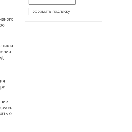
я
ивного
во
ьных и
ления
ед
ция
три
ение
аруси.
зать о