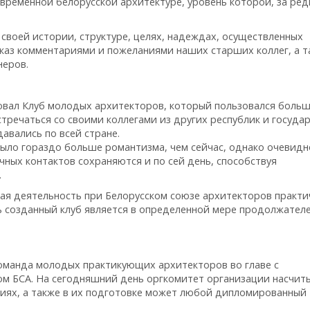
временной белорусской архитектуре, уровень которой, за ре
 своей истории, структуре, целях, надеждах, осуществленных
сказ комментариями и пожеланиями наших старших коллег, а т
неров.
вовал Клуб молодых архитекторов, который пользовался боль
речаться со своими коллегами из других республик и государ
авались по всей стране.
было гораздо больше романтизма, чем сейчас, однако очевидн
чных контактов сохраняются и по сей день, способствуя
.
ая деятельность при Белорусском союзе архитекторов практи
ь созданный клуб является в определенной мере продолжател
оманда молодых практикующих архитекторов во главе с
ом БСА. На сегодняшний день оргкомитет организации насчит
тиях, а также в их подготовке может любой дипломированный