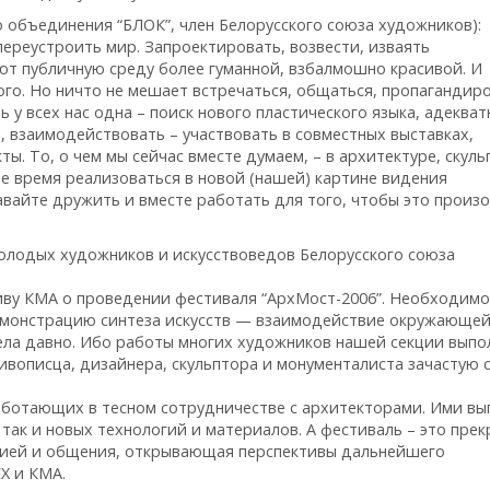
о объединения “БЛОК”, член Белорусского союза художников):
переустроить мир. Запроектировать, возвести, изваять
ют публичную среду более гуманной, взбалмошно красивой. И
ого. Но ничто не мешает встречаться, общаться, пропагандир
 у всех нас одна – поиск нового пластического языка, адекват
 взаимодействовать – участвовать в совместных выставках,
. То, о чем мы сейчас вместе думаем, – в архитектуре, скуль
гое время реализоваться в новой (нашей) картине видения
авайте дружить и вместе работать для того, чтобы это произ
олодых художников и искусствоведов Белорусского союза
ву КМА о проведении фестиваля “АрхМост-2006”. Необходимо
емонстрацию синтеза искусств — взаимодействие окружающей
ела давно. Ибо работы многих художников нашей секции выпо
ивописца, дизайнера, скульптора и монументалиста зачастую 
аботающих в тесном сотрудничестве с архитекторами. Ими вы
так и новых технологий и материалов. А фестиваль – это прек
цией и общения, открывающая перспективы дальнейшего
Х и КМА.