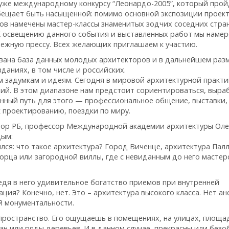
 уже международному конкурсу “Леонардо-2005”, который прой
обещает быть насыщенной: помимо основной экспозиции проек
в намечены мастер-классы знаменитых зодчих соседних стран
 К освещению данного события и выставленных работ мы наме
убежную прессу. Всех желающих приглашаем к участию.
ована база данных молодых архитекторов и в дальнейшем ра
даниях, в том числе и российских.
м задумкам и идеям. Сегодня в мировой архитектурной практи
ний. В этом диапазоне нам предстоит сориентироваться, выра
енный путь для этого — профессиональное общение, выставки,
 проектированию, поездки по миру.
тор РБ, профессор Международной академии архитектуры Оле
дым:
лся: что такое архитектура? Город Виченце, архитектура Пал
орца или загородной виллы, где с невиданным до него масте
дя в него удивительное богатство приемов при внутренней
ция? Конечно, нет. Это – архитектура высокого класса. Нет ан
ой монументальности.
пространство. Его ощущаешь в помещениях, на улицах, площа
ган или ряды деревьев. И в данном случае, прекрасны или без