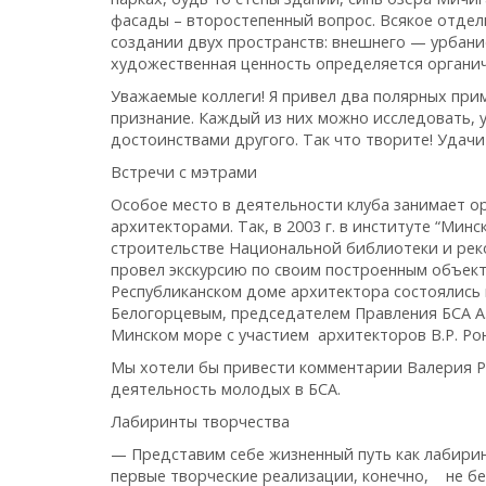
фасады – второстепенный вопрос. Всякое отдель
создании двух пространств: внешнего — урбанис
художественная ценность определяется органи
Уважаемые коллеги! Я привел два полярных прим
признание. Каждый из них можно исследовать, 
достоинствами другого. Так что творите! Удачи
Встречи с мэтрами
Особое место в деятельности клуба занимает 
архитекторами. Так, в 2003 г. в институте “Мин
строительстве Национальной библиотеки и рек
провел экскурсию по своим построенным объект
Республиканском доме архитектора состоялись 
Белогорцевым, председателем Правления БСА А.И
Минском море с участием архитекторов В.Р. Рон
Мы хотели бы привести комментарии Валерия Ра
деятельность молодых в БСА.
Лабиринты творчества
— Представим себе жизненный путь как лабиринт
первые творческие реализации, конечно, не бе