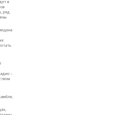
дет в
тов
, ряд
рены
змещена
ке
ботать
г
ладио –
рством
самбля,
дях,
образны