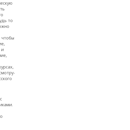
ческую
ыть
го
удь то
можно
, чтобы
ие,
 и
ние,
курсах,
смотру-
сского
с
иками.
го