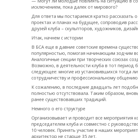
— Могут ли молодые повлиять на ситуацию в со
исключением, пока далек от мирового?
Для ответа мы постараемся кратко рассказать о
проектах и планах на будущее, сопроводив рас
друзей клуба – скульпторов, художников, дизай
Итак, начнем с истории
В БСА еще в давние советские времена сущест
популярностью, помогая начинающим зодчим вст
Аналогичные секции при творческих союзах созд
Возможно, в деятельности клуба в тот период 
следующее: многие из установившихся тогда ли
сотрудничеству и профессиональному общению
К сожалению, в последние двадцать лет подобн
полностью отсутствовала. Таким образом, внов
ранее существовавших традиций.
Немного о его структуре
Организовывает и проводит все мероприятия к
председателем клуба и совместно с руководств
10 человек. Принять участие в наших мероприя
архитектор не старше 35 лет.