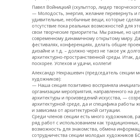
Павел Войницкий (скульптор, лидер творческог
— Молодость, энергия, желание перевернуть и 
удивительные, необычные вещи, которые сдела
отсутствие пока реальных возможностей для эт
свои творческие приоритеты. Мы разные, но цель
современному динамичному открытому миру. Да,
фестивалях, конференциях, делать общие проекты
дизайне и т.д. – должно через не такое уж дол
архитектурно-пространственной среды. Итак, д
поскорее. Успехов и удачи, коллеги!
Александр Некрашевич (председатель секции м
художников):
— Наша секция позитивно восприняла инициати
организации мероприятия, направленного на д
архитектуры и произведений искусства, — созр
архитектурной среде, да и специфика работы ж
и зависима от архитектурной ситуации.
Среди членов секции есть много художников, р
ряд работ с использованием как традиционных, 
возможность для знакомства, обмена информа
сотрудничества секции молодых художников БС