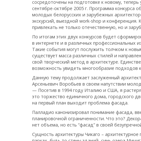
сосредоточены на подготовке к новому, теперь
сентябре-октябре 2005 г. Программа конкурса 
молодых белорусских и зарубежных архитекторо
экскурсий, выездной work-shop и конференция.
привлекать не только отечественную, но и зар
По итогам этих двух конкурсов будет сформир
в интернете и в различных профессиональных из
Такие события могут послужить толчком к новы
существует масса различных стилей и направле
свой творческий метод в архитектуре. Единств
возможность увидеть многообразие подходов к
Данную тему продолжает заслуженный архитек
Арсеньевич Воробьев в своем напутствии моло
— Посетив в 1994 году Италию и США, я растеря
это торжество единичного дома, городского дв
на первый план выходит проблема фасада.
Палладио канонизировал понимание фасада, вве
планировочной ограниченности. Что это? Декора
нет объема, но есть “фасад” в своей безупречн
Сущность архитектуры Чикаго – архитектурное 
парках, будь то стены зданий, синь озера Мичи