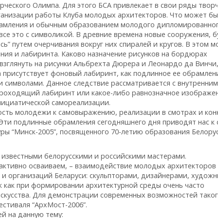
ческого Олимпа. Для этого БСА привлекает в свои ряды твор
рганизации работы Клуба молодых архитекторов. Что может б
рамления и обычным образованием молодого дипломированно
се это с символикой. В древние времена новые сооружения, б
сь” путем очерчивания вокруг них спиралей и кругов. В этом 
ния и лабиринта. Каково назначение рисунков на бордюрах
взглянуть на рисунки Альбрехта Дюрера и Леонардо да Винчи
а присутствует фоновый лабиринт, как подлинное ее обрамлен
и символами. Данное следствие рассматривается с внутренним
 проходящий лабиринт или какое-либо равнозначное изображе
инициатической самореализации.
ость молодежи к самовыражению, реализации в смотрах и кон
. Эти подлинные обрамления сегодняшнего дня приводят нас к 
уры “Минск-2005”, посвященного 70-летию образования Белору
 с известными белорусскими и российскими мастерами.
активно осваиваем, – взаимодействие молодых архитекторов 
и организаций Беларуси: скульпторами, дизайнерами, художн
к как при формировании архитектурной среды очень часто
искусства. Для демонстрации современных возможностей тако
естиваля “АрхМост-2006”.
й на данную тему: