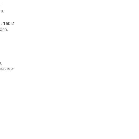
с
а.
, так и
ого.
я
,
мастер-