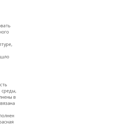
овать
ного
птуре,
ошло
сть
 среды,
лнены в
связана
полнен
расная