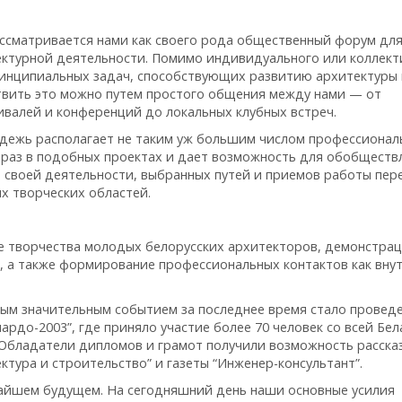
сматривается нами как своего рода общественный форум дл
ектурной деятельности. Помимо индивидуального или коллект
инципиальных задач, способствующих развитию архитектуры 
ствить это можно путем простого общения между нами — от
валей и конференций до локальных клубных встреч.
одежь располагает не таким уж большим числом профессионал
 раз в подобных проектах и дает возможность для обобществ
я своей деятельности, выбранных путей и приемов работы пер
х творческих областей.
 творчества молодых белорусских архитекторов, демонстра
, а также формирование профессиональных контактов как вну
амым значительным событием за последнее время стало провед
рдо-2003”, где приняло участие более 70 человек со всей Бел
 Обладатели дипломов и грамот получили возможность расска
ктура и строительство” и газеты “Инженер-консультант”.
айшем будущем. На сегодняшний день наши основные усилия