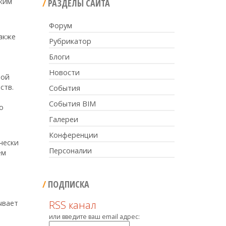
дким
РАЗДЕЛЫ САЙТА
Форум
акже
Рубрикатор
Блоги
Новости
шой
ств.
События
События BIM
о
Галереи
Конференции
чески
Персоналии
ем
ПОДПИСКА
ывает
RSS канал
или введите ваш email адрес: