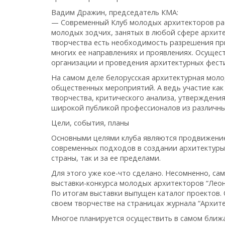
Вадим Дражин, председатель КМА:
— Современный Клуб молодых архитекторов рас
молодых зодчих, занятых в любой сфере архит
творчества есть необходимость разрешения пр
многих ее направлениях и проявлениях. Осуще
организации и проведения архитектурных фести
На самом деле белорусская архитектурная мол
общественных мероприятий. А ведь участие как
творчества, критического анализа, утверждени
широкой публикой профессионалов из различны
Цели, события, планы
Основными целями клуба являются продвижение
современных подходов в создании архитектуры
страны, так и за ее пределами.
Для этого уже кое-что сделано. Несомненно, с
выставки-конкурса молодых архитекторов “Леона
По итогам выставки выпущен каталог проектов.
своем творчестве на страницах журнала “Архите
Многое планируется осуществить в самом ближ