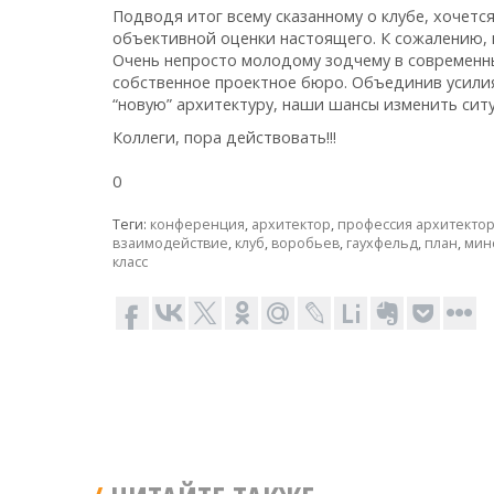
Подводя итог всему сказанному о клубе, хочетс
объективной оценки настоящего. К сожалению, 
Очень непросто молодому зодчему в современны
собственное проектное бюро. Объединив усилия,
“новую” архитектуру, наши шансы изменить сит
Коллеги, пора действовать!!!
0
Теги:
конференция
,
архитектор
,
профессия архитекто
взаимодействие
,
клуб
,
воробьев
,
гаухфельд
,
план
,
мин
класс