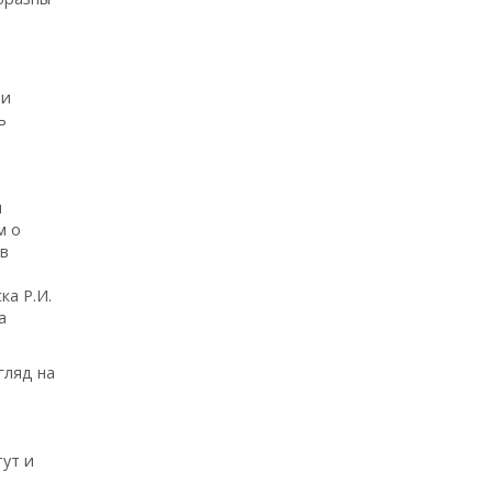
 и
ь
и
м о
ев
ка Р.И.
а
гляд на
тут и