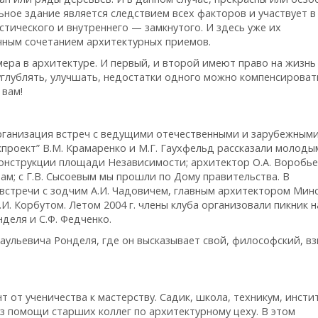
ное здание является следствием всех факторов и участвует в
тического и внутреннего — замкнутого. И здесь уже их
чным сочетанием архитектурных приемов.
ера в архитектуре. И первый, и второй имеют право на жизнь
углублять, улучшать, недостатки одного можно компенсироват
 вам!
организация встреч с ведущими отечественными и зарубежным
скпроект” В.М. Крамаренко и М.Г. Гаухфельд рассказали молоды
онструкции площади Независимости; архитектор О.А. Воробь
ам; с Г.В. Сысоевым мы прошли по Дому правительства. В
встречи с зодчим А.И. Чадовичем, главным архитектором Минс
. Корбутом. Летом 2004 г. члены клуба организовали пикник н
деля и С.Ф. Федченко.
ульевича Ронделя, где он высказывает свой, философский, вз
 от ученичества к мастерству. Садик, школа, техникум, инсти
з помощи старших коллег по архитектурному цеху. В этом