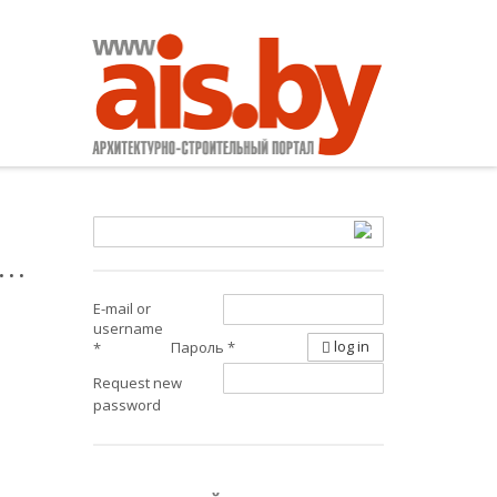
и…
E-mail or
username
log in
Пароль
*
*
Request new
password