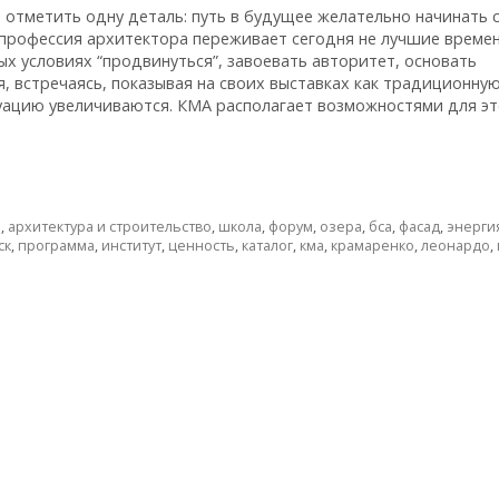
я отметить одну деталь: путь в будущее желательно начинать 
профессия архитектора переживает сегодня не лучшие времен
х условиях “продвинуться”, завоевать авторитет, основать
 встречаясь, показывая на своих выставках как традиционную
уацию увеличиваются. КМА располагает возможностями для эт
р
,
архитектура и строительство
,
школа
,
форум
,
озера
,
бса
,
фасад
,
энерги
ск
,
программа
,
институт
,
ценность
,
каталог
,
кма
,
крамаренко
,
леонардо
,