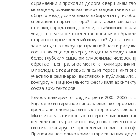
обрамлении и проходит дорога к вершинам твор
молодежь, оказывая всяческое содействие в о
общего между символикой лабиринта пути, об
специалиста-архитектора? Попытаемся связать в
стоянки, города или деревни, “стабилизировали
увидеть реальное тождество понятиям обрамле
старинных произведений искусств? Достаточно 
заметить, что вокруг центральной части рисунк
составляя еще одну черту сходства между этим
более глубоким смыслом символизма: человек,
обретает “центральное место” с точки зрения 
В последние годы повысились интерес и активн
участию в семинарах, выставках и публикациях
конкурсу VI Национального фестиваля архитект
союза архитекторов.
Клубом планируется ряд встреч в 2005–2006 гг.
Еще одно интересное направление, которое мы 
представителями различных творческих союзов 
Мы считаем такие контакты перспективными, та
переплетаются различные виды пластического 
синтеза планируется проведение совместного ф
Приводим несколько комментариев наших друзе