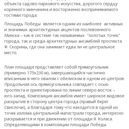
объекта садово-паркового искусства, дорогого сердцу
коренного минчанина и восторженно воспринимаемого
гостями города.
Площадь Победы является одним из наиболее активных
и значимых архитектурных акцентов послевоенного
Минска – как в системе так называемых "золотых точек"
города, так и среди архитектурных ансамблей проспекта
Ф. Скорины, где она занимает едва ли не центральное
место.
План площади представляет собой прямоугольник
(примерно 175х230 м), завершающийся частично
вписанным в него овалом с обелиском в одном из центров.
Продольная ось прямоугольника совпадает с осью
проспекта и ориентирована по линии cеверо-восток –
юго-запад. Композиция ансамбля имеет широкое видовое
раскрытие в сторону центра города (правый берег
Свислочи), а благодаря тому что находится в одной из
точек излома центральной магистрали города, интересно
раскрывается и при движении от площади Я. Коласа.
Определяющими в композиции площади Победы