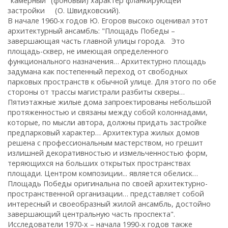
"камерный" (фоновый) характер фланкирующей
застройки (О. Швидковский).
В начале 1960-х годов Ю. Егоров высоко оценивал этот
архитектурный ансамбль: "Площадь Победы –
завершающая часть главной улицы города. Это
площадь-сквер, не имеющая определенного
функционального назначения… Архитектурно площадь
задумана как постепенный переход от свободных
парковых пространств к обычной улице. Для этого по обе
стороны от трассы магистрали разбиты скверы…
Пятиэтажные жилые дома запроектированы небольшой
протяженностью и связаны между собой колоннадами,
которые, по мысли автора, должны придать застройке
предпарковый характер… Архитектура жилых домов
решена с профессиональным мастерством, но грешит
излишней декоративностью и измельченностью форм,
теряющихся на больших открытых пространствах
площади. Центром композиции... является обелиск…
Площадь Победы оригинальна по своей архитектурно-
пространственной организации… представляет собой
интересный и своеобразный жилой ансамбль, достойно
завершающий центральную часть проспекта".
Исследователи 1970-х – начала 1990-х годов также