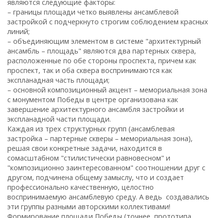
являются следующие факторы:
– границы площади четко выявлены ансамблевой
застройкой с подчеркнуто строгим соблюдением красных
линий;
– объединяющим элементом в системе "архитектурный
ансамбль – площадь" являются два партерных сквера,
расположенные по обе стороны проспекта, причем как
проспект, так и оба сквера воспринимаются как
экспланадная часть площади;
– основной композиционный акцент – мемориальная зона
с монументом Победы в центре организована как
завершение архитектурного ансамбля застройки и
экспланадной части площади.
Каждая из трех структурных групп (ансамблевая
застройка – партерные скверы – мемориальная зона),
решая свои конкретные задачи, находится в
сомасштабном "стилистически равновесном" и
"композиционно заинтересованном" соотношении друг с
другом, подчинена общему замыслу, что и создает
профессионально качественную, целостно
воспринимаемую ансамблевую среду. А ведь создавались
эти группы разными авторскими коллективами!
Формирование площади Победы (точнее, прототипа