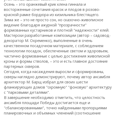
Осень – это оранжевый крик клена гиннала и
восторженные сочетания красок и плодов в розово-
красной рамке бордюра из кизильника блестящего.
Зима же – это не просто сон, но сказочно-живописное
видение благодаря ажурной "прозрачности"
формованных кустарников и плотной "надежности" елей.
Мастерски разработанные композиции (автор – садовод-
декоратор М. Охременко), выполненные в очень
качественном посадочном материале, с соблюдением
технологии посадок, обеспеченные светом и здоровьем,
частично формованные с целью достижения живописной
кроны и формы стволов, – это и есть главное достояние
партерных скверов.
Сегодня, когда насаждения выросли и сформированы,
скверы наглядно демонстрируют, почему автор ансамбля
архитектор М. Барщ избрал для своих шести
фланкирующих домов "скромную" "фоновую" архитектуру
с "парковыми деталями".
В завершение необходимо отметить, что целостность
ансамбля площади Победы достигается еще и
"сбалансированными", точно найденными пропорциями
планировочных и объемных членений (соотношение