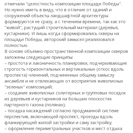
отмечали "целостность композиции площади Победы".
Но нужно иметь в виду, что в отличие от зданий и
сооружений объекты ландшафтной архитектуры
формируются не сразу, а с течением времени, так как это
"живой", растущий строительный материал (деревья,
кустарники). И лишь когда сформировались скверы на
площади Победы, авторский замысел реализовался
полностью.
В основе объемно-пространственной композиции скверов
заложены следующие принципы:
– простота и лаконичность планировки, подчеркивающие
строгость горизонтальных и вертикальных (откос вдоль
проспекта) членений, подчиненных общему замыслу
ансамбля и не отвлекающих от восприятия живописных
"зеленых" композиций;
– создание живописных солитерных и групповых посадок
из деревьев и кустарников на больших плоскостях
партерного газона (полянах);
– посадка насаждений согласно продуманной системе
перспектив, включающей проспект, проезды вдоль
фланкирующей жилой застройки и саму застройку;
– оформление периметральных участков и мест отдыха