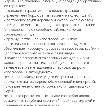
(карманы со скамьями) с помощью посадок декоративных
кустарников;
– создание выразительного периметрального
ограничителя-бордюра (из кизильника блестящего);
– построение групп деревьев и кустарников с учетом
наиболее эффектных, нередко контрастных сочетаний
(ель колючая – лох серебристый, ель колючая –
боярышник и т.д.);
– преимущественное использование низкой
растительности (разновысокого кустарника), что
обеспечивает хорошую просматриваемость застройки и
целостное восприятие ансамбля площади.
В подборе ассортимента зеленых насаждений был
заложен принцип максимальной декоративности в
течение всего вегетационного периода, широко
использованы интродуценты.
Весна – это облака цветущего боярышника и алычи,
ароматные шатры сирени обыкновенной и венгерской,
яркое цветение клена остролистного шаровидной
формы.
Лето – это пронзительные запахи и серебро лохов,
раскаленная голубизна хвои елей, прохлада сиреней и
утонченный шелест семян птелеи.