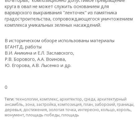
Во-вторых, композиционно допустимое превращение
круга в овал не может служить основанием для
варварского выкраивания "ленточек" из памятника
градостроительства, сопровождающегося уничтожением
комплекса уникальных зеленых насаждений.
В историческом обзоре использованы материалы
БГАНТД, работы
В.И. Аникина и Е.Л. Заславского,
Р.В. Борового, А.А. Воинова,
Ю. Егорова, А.В. Лысенко и др.
0
Теги:
технологии
,
комплекс
,
архитектор
,
среда
,
архитектурный
ансамбль
,
зона
,
застройка
,
композиция
,
план
,
заборский
,
границы
,
деревья
,
достижения
,
золотая точка
,
интересно
,
кольцо
,
король
,
монумент
,
площадь победы
,
площадь