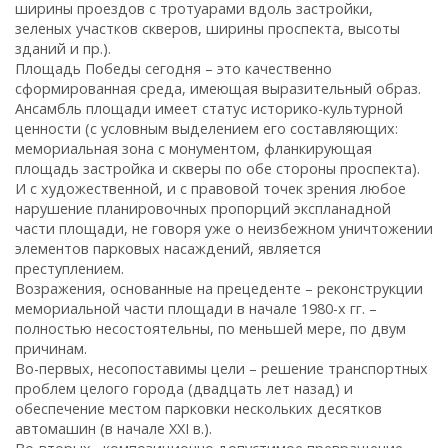
ширины проездов с тротуарами вдоль застройки,
зеленых участков скверов, ширины проспекта, высоты
зданий и пр.).
Площадь Победы сегодня – это качественно
сформированная среда, имеющая выразительный образ.
Ансамбль площади имеет статус историко-культурной
ценности (с условным выделением его составляющих:
мемориальная зона с монументом, фланкирующая
площадь застройка и скверы по обе стороны проспекта).
И с художественной, и с правовой точек зрения любое
нарушение планировочных пропорций экспланадной
части площади, не говоря уже о неизбежном уничтожении
элементов парковых насаждений, является
преступлением.
Возражения, основанные на прецеденте – реконструкции
мемориальной части площади в начале 1980-х гг. –
полностью несостоятельны, по меньшей мере, по двум
причинам.
Во-первых, несопоставимы цели – решение транспортных
проблем целого города (двадцать лет назад) и
обеспечение местом парковки нескольких десятков
автомашин (в начале XXI в.).