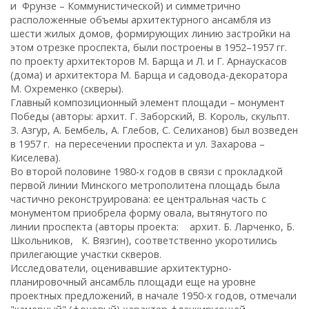
и Фрунзе – Коммунистической) и симметрично
расположенные объемы архитектурного ансамбля из
шести жилых домов, формирующих линию застройки на
этом отрезке проспекта, были построены в 1952–1957 гг.
по проекту архитекторов М. Барща и Л. и Г. Арнаускасов
(дома) и архитектора М. Барща и садовода-декоратора
М. Охременко (скверы).
Главный композиционный элемент площади – монумент
Победы (авторы: архит. Г. Заборский, В. Король, скульпт.
З. Азгур, А. Бембель, А. Глебов, С. Селиханов) был возведен
в 1957 г. на пересечении проспекта и ул. Захарова –
Киселева).
Во второй половине 1980-х годов в связи с прокладкой
первой линии Минского метрополитена площадь была
частично реконструирована: ее центральная часть с
монументом приобрела форму овала, вытянутого по
линии проспекта (авторы проекта: архит. Б. Ларченко, Б.
Школьников, К. Вязгин), соответственно укоротились
прилегающие участки скверов.
Исследователи, оценивавшие архитектурно-
планировочный ансамбль площади еще на уровне
проектных предложений, в начале 1950-х годов, отмечали