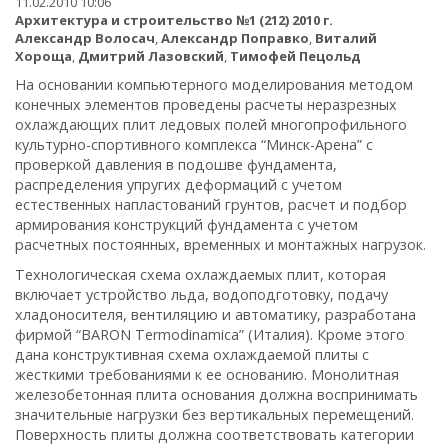
11.02.2010 10:06
Архитектура и строительство №1 (212) 2010 г.
Александр Волосач
,
Александр Поправко
,
Виталий
Хороща
,
Дмитрий Лазовский
,
Тимофей Пецольд
На основании компьютерного моделирования методом
конечных элементов проведены расчеты неразрезных
охлаждающих плит ледовых полей многопрофильного
культурно-спортивного комплекса “Минск-Арена” с
проверкой давления в подошве фундамента,
распределения упругих деформаций с учетом
естественных напластований грунтов, расчет и подбор
армирования конструкций фундамента с учетом
расчетных постоянных, временных и монтажных нагрузок.
Технологическая схема охлаждаемых плит, которая
включает устройство льда, водоподготовку, подачу
хладоносителя, вентиляцию и автоматику, разработана
фирмой “BARON Termodinamica” (Италия). Кроме этого
дана конструктивная схема охлаждаемой плиты с
жесткими требованиями к е
е основанию. Монолитная
железобетонная плита основания должна воспринимать
значительные нагрузки без вертикальных перемещений.
Поверхность плиты должна соответствовать категории