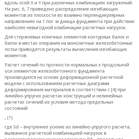
вдоль осей Х и Y при различных комбинациях загружений.
На рис. 6, 7 приведено распределение изгибающих
моментов из плоскости во взаимно перпендикулярных
направлениях на 1 пог. м днища фундамента при действии
наиболее невыгодной комбинации расчетных нагрузок.
Для стержневых конечных элементов контурных балок и
балок в местах опирания на монолитные железобетонные
лотки приводятся результаты вычисления изгибающих
моментов.
Расчет сечений по прочности нормальных к продольной
оси элементов железобетонного фундамента
производился
на основе деформационной расчетной
модели с использованием расчетных диаграмм
деформирования материалов в соответствии с [4] при
линейно-упругих расчетах конструкций и нелинейных
расчетах сечений из условия метода предельных
состояний
, (1)
где
S
d
– внутреннее усилие из линейно-упругого расчета,
вызванное расчетной комбинацией нагрузок в