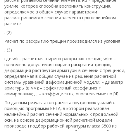
рассматриваемом сечении элемента;
R
d
– предельное
усилие, которое способна воспринять конструкция,
определяемое в общем случае параметрами
рассматриваемого сечения элемента при нелинейном
расчете:
. (2)
Расчет по раскрытию трещин производился из условия
,
(3)
где
w
k
– расчетная ширина раскрытия трещин;
w
lim
–
предельно допустимая ширина раскрытия трещин;
–
деформация растянутой арматуры в сечении с трещиной,
определяемая в общем случае из решения расчетной
системы уравнений деформационной модели;
– диаметр
арматуры (в мм);
– эффективный коэффициент
армирования;
,
,
– коэффициенты, определяемые по [4].
По данным результатов расчета внутренних усилий с
помощью программы БЕТА, в которой реализован
нелинейный расчет сечений нормальных к продольной
оси, на основе деформационной расчетной модели
произведен подбор рабочей арматуры класса S500 из