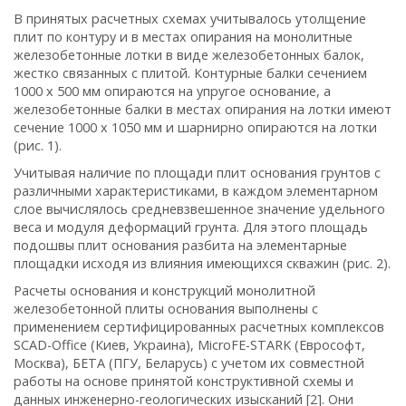
В принятых расчетных схемах учитывалось утолщение
плит по контуру и в местах опирания на монолитные
железобетонные лотки в виде железобетонных балок,
жестко связанных с плитой. Контурные балки сечением
1000 х 500 мм опираются на упругое основание, а
же
лезобетонные балки в местах опирания на лотки имеют
сечение 1000 х 1050 мм и шарнирно опираются на лотки
(рис. 1).
Учитывая наличие по площади плит основания грунтов с
различными характеристиками, в каждом элементарном
слое вычислялось средневзвешенное значение удельного
веса и модуля деформаций грунта. Для этого площадь
подошвы плит основания разбита на элементарные
площадки исходя из влияния имеющихся скважин (рис. 2).
Расчеты основания и конструкций монолитной
железобетонной плиты основания выполнены с
применением сертифицированных расчетных комплексов
SCAD-Office (Киев, Украина), MicroFE-STARK (Еврософт,
Москва), БETA (ПГУ, Беларусь) с учетом их совместной
работы на основе пр
инятой конструктивной схемы и
данных инженерно-геологических изысканий [2]. Они