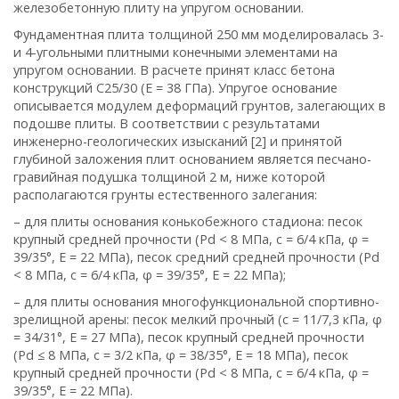
железобетонную плиту на упругом основании.
Фундаментная плита толщиной 250 мм моделировалась 3-
и 4-угольными плитными конечными элементами на
упругом основании. В расчете принят класс бетона
конструкций С25/30 (Е = 38 ГПа). Упругое основание
описывается модулем деформаций грунтов, залегающих в
подошве плиты. В соответствии с результатами
инженерно-геологических изысканий [
2] и принятой
глубиной заложения плит основанием является песчано-
гравийная подушка толщиной 2 м, ниже которой
располагаются грунты естественного залегания:
– для плиты основания конькобежного стадиона: песок
крупный средней прочности (Pd < 8 МПа, с = 6/4 кПа, φ =
39/35°, Е = 22 МПа), песок средний средней прочности (Pd
< 8 МПа, с = 6/4 кПа, φ = 39/35°, Е = 22 МПа);
– для плиты основания многофункциональной спортивно-
зрелищной арены: песок мелкий прочный (с = 11/7,3 кПа, φ
= 34/31°, Е = 27 МПа), песок крупный средней прочности
(Pd ≤ 8 МПа, с = 3/2 кПа, φ = 38/35°, Е = 18 МПа), песок
крупный средней прочности (Pd < 8 МПа, с = 6/4 кПа, φ =
39/35°, Е = 22 МПа).