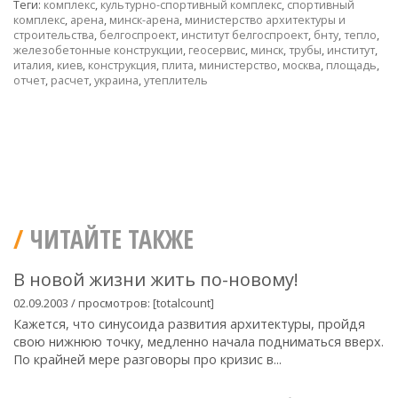
Теги:
комплекс
,
культурно-спортивный комплекс
,
спортивный
комплекс
,
арена
,
минск-арена
,
министерство архитектуры и
строительства
,
белгоспроект
,
институт белгоспроект
,
бнту
,
тепло
,
железобетонные конструкции
,
геосервис
,
минск
,
трубы
,
институт
,
италия
,
киев
,
конструкция
,
плита
,
министерство
,
москва
,
площадь
,
отчет
,
расчет
,
украина
,
утеплитель
ЧИТАЙТЕ ТАКЖЕ
В новой жизни жить по-новому!
02.09.2003 / просмотров: [totalcount]
Кажется, что синусоида развития архитектуры, пройдя
свою нижнюю точку, медленно начала подниматься вверх.
По крайней мере разговоры про кризис в...