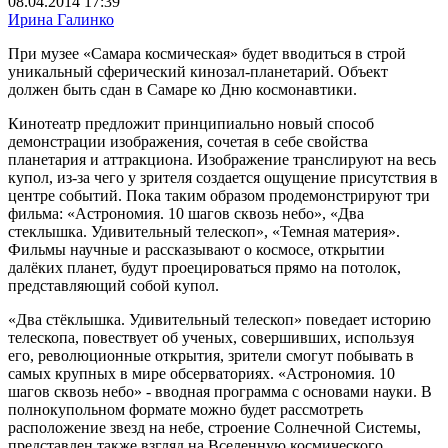
08.04.2014 17:39
Ирина Галинко
При музее «Самара космическая» будет вводиться в строй
уникальный сферический кинозал-планетарий. Объект
должен быть сдан в Самаре ко Дню космонавтики.
Кинотеатр предложит принципиально новый способ
демонстрации изображения, сочетая в себе свойства
планетария и аттракциона. Изображение транслируют на весь
купол, из-за чего у зрителя создается ощущение присутствия в
центре событий. Пока таким образом продемонстрируют три
фильма: «Астрономия. 10 шагов сквозь небо», «Два
стеклышка. Удивительный телескоп», «Темная материя».
Фильмы научные и рассказывают о космосе, открытии
далёких планет, будут проецироваться прямо на потолок,
представляющий собой купол.
«Два стёклышка. Удивительный телескоп» поведает историю
телескопа, повествует об ученых, совершивших, используя
его, революционные открытия, зрители смогут побывать в
самых крупных в мире обсерваториях. «Астрономия. 10
шагов сквозь небо» - вводная программа с основами науки. В
полнокупольном формате можно будет рассмотреть
расположение звезд на небе, строение Солнечной Системы,
представлен также взгляд на Вселенную космического