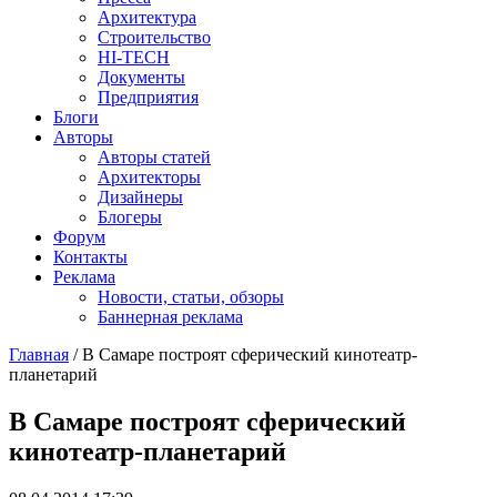
Архитектура
Строительство
HI-TECH
Документы
Предприятия
Блоги
Авторы
Авторы статей
Архитекторы
Дизайнеры
Блогеры
Форум
Контакты
Реклама
Новости, статьи, обзоры
Баннерная реклама
Главная
/
В Самаре построят сферический кинотеатр-
планетарий
You are here
В Самаре построят сферический
кинотеатр-планетарий