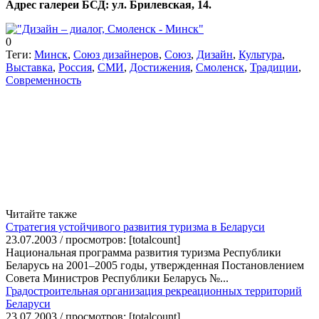
Адрес галереи БСД: ул. Брилевская, 14.
0
Теги:
Минск
,
Союз дизайнеров
,
Союз
,
Дизайн
,
Культура
,
Выставка
,
Россия
,
СМИ
,
Достижения
,
Смоленск
,
Традиции
,
Современность
Читайте также
Стратегия устойчивого развития туризма в Беларуси
23.07.2003 / просмотров: [totalcount]
Национальная программа развития туризма Республики
Беларусь на 2001–2005 годы, утвержденная Постановлением
Совета Министров Республики Беларусь №...
Градостроительная организация рекреационных территорий
Беларуси
23.07.2003 / просмотров: [totalcount]