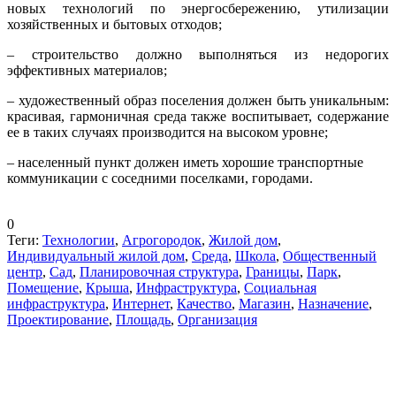
новых технологий по энергосбережению, утилизации
хозяйственных и бытовых отходов;
– строительство должно выполняться из недорогих
эффективных материалов;
– художественный образ поселения должен быть уникальным:
красивая, гармоничная среда также воспитывает, содержание
ее в таких случаях производится на высоком уровне;
– населенный пункт должен иметь хорошие транспортные
коммуникации с соседними поселками, городами.
0
Теги:
Технологии
,
Агрогородок
,
Жилой дом
,
Индивидуальный жилой дом
,
Среда
,
Школа
,
Общественный
центр
,
Сад
,
Планировочная структура
,
Границы
,
Парк
,
Помещение
,
Крыша
,
Инфраструктура
,
Социальная
инфраструктура
,
Интернет
,
Качество
,
Магазин
,
Назначение
,
Проектирование
,
Площадь
,
Организация