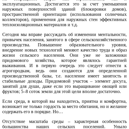
эксплуатационных. Достигается это за счет уменьшения
наружных поверхностей зданий (блокировки домов),
пространственной ориентации (использования солнечных
коллекторов), применения для наружных стен эффективных
теплоизоляционных материалов и т.д.
Сегодня мы вправе рассуждать об изменении ментальности,
привычек населения, занятого в сфере сельскохозяйственного
производства. Повышение образовательного уровня,
внедрение новых технологий меняют качество труда и образ
жизни сельского населения. Они уже не заложники
придомового хозяйства, которое являлось гарантией
выживания. И в первую очередь это следует отнести к
агрогородкам, ведь они создаются для определенной
производственной базы, т.е. население имеет занятость и
стабильные доходы. Придомовой участок – элемент досуга,
занятий для души, даже если это выращивание овощей или
фруктов; 5–8 соток земли для этой цели вполне достаточно.
Если среда, в которой вы находитесь, приятна и комфортна,
возникает не только гордость за место обитания, но и желание
содержать его в порядке. Но…
Отсутствие масштаба среды – характерная особенность
большинства наших сельских поселений. Уныло