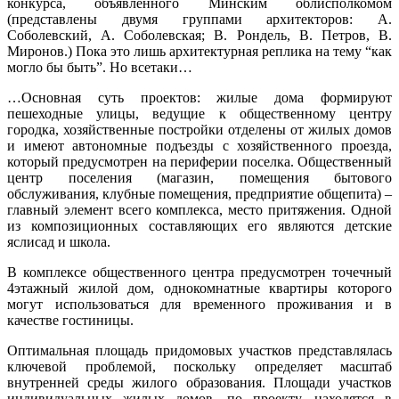
конкурса, объявленного Минским облисполкомом
(представлены двумя группами архитекторов: А.
Соболевский, А. Соболевская; В. Рондель, В. Петров, В.
Миронов.) Пока это лишь архитектурная реплика на тему “как
могло бы быть”. Но все­таки…
…Основная суть проектов: жилые дома формируют
пешеходные улицы, ведущие к общественному центру
городка, хозяйственные постройки отделены от жилых домов
и имеют автономные подъезды с хозяйственного проезда,
который предусмотрен на периферии поселка. Общественный
центр поселения (магазин, помещения бытового
обслуживания, клубные помещения, предприятие общепита) –
главный элемент всего комплекса, место притяжения. Одной
из композиционных составляющих его являются детские
ясли­сад и школа.
В комплексе общественного центра предусмотрен точечный
4этажный жилой дом, однокомнатные квартиры которого
могут использоваться для временного проживания и в
качестве гостиницы.
Оптимальная площадь придомовых участков представлялась
ключевой проблемой, поскольку определяет масштаб
внутренней среды жилого образования. Площади участков
индивидуальных жилых домов, по проекту, находятся в