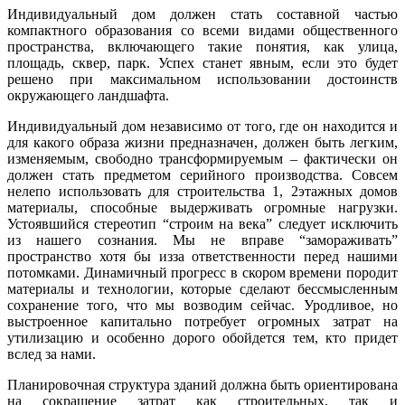
Индивидуальный дом должен стать составной частью
компактного образования со всеми видами общественного
пространства, включающего такие понятия, как улица,
площадь, сквер, парк. Успех станет явным, если это будет
решено при максимальном использовании достоинств
окружающего ландшафта.
Индивидуальный дом независимо от того, где он находится и
для какого образа жизни предназначен, должен быть легким,
изменяемым, свободно трансформируемым – фактически он
должен стать предметом серийного производства. Совсем
нелепо использовать для строительства 1, 2этажных домов
материалы, способные выдерживать огромные нагрузки.
Устоявшийся стереотип “строим на века” следует исключить
из нашего сознания. Мы не вправе “замораживать”
пространство хотя бы изза ответственности перед нашими
потомками. Динамичный прогресс в скором времени породит
материалы и технологии, которые сделают бессмысленным
сохранение того, что мы возводим сейчас. Уродливое, но
выстроенное капитально потребует огромных затрат на
утилизацию и особенно дорого обойдется тем, кто придет
вслед за нами.
Планировочная структура зданий должна быть ориентирована
на сокращение затрат как строительных, так и