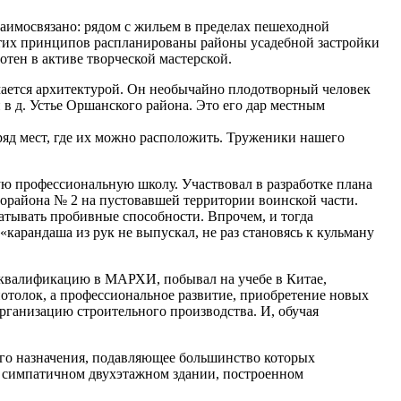
взаимосвязано: рядом с жильем в пределах пешеходной
этих принципов распланированы районы усадебной застройки
тен в активе творческой мастерской.
мается архитектурой. Он необычайно плодотворный человек
 в д. Устье Оршанского района. Это его дар местным
ряд мест, где их можно расположить. Труженики нашего
ую профессиональную школу. Участвовал в разработке плана
рорайона № 2 на пустовавшей территории воинской части.
атывать пробивные способности. Впрочем, и тогда
карандаша из рук не выпускал, не раз становясь к кульману
л квалификацию в МАРХИ, побывал на учебе в Китае,
отолок, а профессиональное развитие, приобретение новых
рганизацию строительного производства. И, обучая
ного назначения, подавляющее большинство которых
 в симпатичном двухэтажном здании, построенном