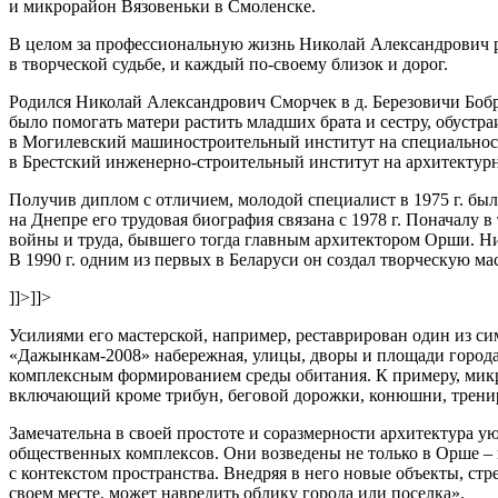
и микрорайон Вязовеньки в Смоленске.
В целом за профессиональную жизнь Николай Александрович р
в творческой судьбе, и каждый по-своему близок и дорог.
Родился Николай Александрович Сморчек в д. Березовичи Бобру
было помогать матери растить младших брата и сестру, обустра
в Могилевский машиностроительный институт на специальност
в Брестский инженерно-строительный институт на архитектурн
Получив диплом с отличием, молодой специалист в 1975 г. бы
на Днепре его трудовая биография связана с 1978 г. Поначалу 
войны и труда, бывшего тогда главным архитектором Орши. Ник
В 1990 г. одним из первых в Беларуси он создал творческую м
]]>
]]>
Усилиями его мастерской, например, реставрирован один из 
«Дажынкам-2008» набережная, улицы, дворы и площади города
комплексным формированием среды обитания. К примеру, микр
включающий кроме трибун, беговой дорожки, конюшни, трени
Замечательна в своей простоте и соразмерности архитектура у
общественных комплексов. Они возведены не только в Орше – 
с контекстом пространства. Внедряя в него новые объекты, стр
своем месте, может навредить облику города или поселка».