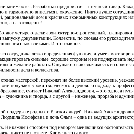
е занимаются. Разработки предприятия – штучный товар. Кажд
 но и гармонично вписаться в окружение. Никто лучше сотрудник
бный, рациональный дом в красивых экономичных конструкциях и
но, а на загляденье!
отают четыре отдела: архитектурно-строительный, планировки 
и выпуску документации. Коллектив, по словам его руководител
ношения с заказчиками. И это главное.
ого сотрудника четко определенная функция, и умеет мотивиро
акцентировать сильные, хорошие стороны и не подчеркивать нед
илы и желание работать. Ощущают свою значимость и гордятся св
ильности дела и коллектива.
стенах мастерской, переходят на более высокий уровень, уезжаю
, они получают уроки творческого и делового подхода к профес
бразование, считает Николай Александрович, – это одно, а путь
ра – художника и творца, а с другой – инженера, прораба и админ
мой поддержке родных и близких
людей. Николай Александрович 
на Людмила Иосифовна и дочь Ольга – одна из ведущих архитектор
ь. Не каждый способен под напором меняющихся обстоятельств н
ека никто не в ответе. Кроме него самого.