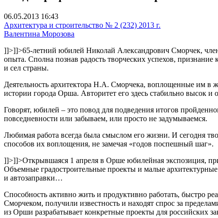
06.05.2013 16:43
Архитектура и строительство № 2 (232) 2013 г.
Валентина Морозова
]]>
]]>
65-летний юбилей Николай Александрович Сморчек, член 
опыта. Сполна познав радость творческих успехов, признание к
и сел страны.
Деятельность архитектора Н.А. Сморчека, воплощенные им в ж
истории города Орша. Авторитет его здесь стабильно высок и 
Говорят, юбилей – это повод для подведения итогов пройденного
повседневности или забываем, или просто не задумываемся.
Любимая работа всегда была смыслом его жизни. И сегодня тво
способов их воплощения, не замечая «годов поспешный шаг».
]]>
]]>
Открывшаяся 1 апреля в Орше юбилейная экспозиция, при
Объемные градостроительные проекты и малые архитектурные 
и автозаправки…
Способность активно жить и продуктивно работать, быстро реа
Сморчеком, получили известность и находят спрос за пределам
из Орши разрабатывает конкретные проекты для российских за