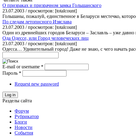
О призраках и призрачном замка Гольшанского
23.07.2003 / просмотров: [totalcount]
Гольшаны, пожалуй, единственное в Беларуси местечко, которое
По следам летописного Изяслава
23.07.2003 / просмотров: [totalcount]
Один из древнейших городов Беларуси – Заславль – уже давно 
Ода Одессе, или Город человеческих лиц
23.07.2003 / просмотров: [totalcount]
Одесса… Удивительный город! Даже не знаю, с чего начать расс
E-mail or username
*
Пароль
*
Request new password
Log in
Разделы сайта
Форум
Рубрикатор
Блоги
Новости
События