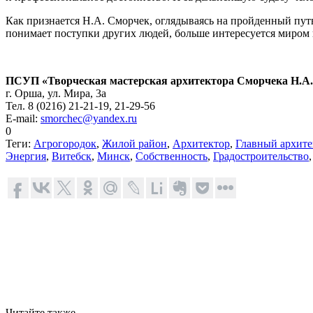
Как признается Н.А. Сморчек, оглядываясь на пройденный путь,
понимает поступки других людей, больше интересуется миром в 
ПСУП «Творческая мастерская архитектора Сморчека Н.А.
г. Орша, ул. Мира, 3а
Тел. 8 (0216) 21-21-19, 21-29-56
E-mail:
smorchec@yandex.ru
0
Теги:
Агрогородок
,
Жилой район
,
Архитектор
,
Главный архите
Энергия
,
Витебск
,
Минск
,
Собственность
,
Градостроительство
Читайте также