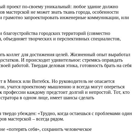
ый проект по-своему уникальный: любое здание должно
ов мастерской не может знать ткань города, особенности
ли грамотно запроектировать инженерные коммуникации, или
и благоустройства городских территорий (совместно
я, объединяет творческих и перспективных специалистов,
вать коллег для достижения целей. Жизненный опыт выработал
остатков. И происходит удивительное: стремясь оправдать
оей работой. Твердая деловая этика, готовность брать на себя
т в Минск или Витебск. Но руководитель не опасается
сии, учатся проектному мышлению и всегда могут опереться
 к профессии каждому предстоит долгий и непростой. Тот, кто
истратора в одном лице, имеет шансы сделать
твердо убежден: «Трудно, когда остаешься с проблемами один
ов мастерской – всегда рядом.
е «потерять себя», сохранить человеческое