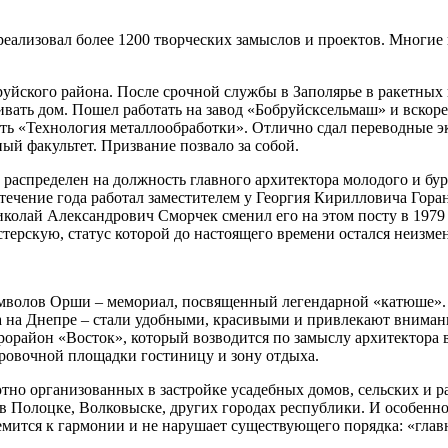
еализовал более 1200 творческих замыслов и проектов. Многи
йского района. После срочной службы в Заполярье в ракетных в
ивать дом. Пошел работать на завод «Бобруйсксельмаш» и вскоре 
ь «Технология металлообработки». Отлично сдал переводные эк
ый факультет. Призвание позвало за собой.
л распределен на должность главного архитектора молодого и б
в течение года работал заместителем у Георгия Кирилловича Гор
олай Александрович Сморчек сменил его на этом посту в 1979 г
астерскую, статус которой до настоящего времени остался неизм
символов Орши – мемориал, посвященный легендарной «катюше»
 на Днепре – стали удобными, красивыми и привлекают вниман
орайон «Восток», который возводится по замыслу архитектора 
ровочной площадки гостиницу и зону отдыха.
ютно организованных в застройке усадебных домов, сельских и 
в Полоцке, Волковыске, других городах республики. И особенно 
емится к гармонии и не нарушает существующего порядка: «главн