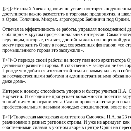
]]>
]]>
Николай Александрович не устает повторять подчиненны
доступности важно разместить и торговые предприятия, и шко
в Орше, Толочине, Миорах, агрогородок Бабиничи под Оршей. Ч
Отвечая за эффективность ее работы, управляя повседневной 
с обширным кругом профессиональных интересов. Самостоятельн
верующим, которые, считает, достойны жить полноценной дух
мечту превратить Оршу в город современных фонтанов: «со ст
промышленного города это заслужили».
]]>
]]>
О периоде своей работы на посту главного архитектора 
детального развития города. К собственным заслугам не без г
Прежде чем добиться изъятия этой земли в коммунальную собс
за государственными заботами и административными обязанност
даже дома».
Интерес к новому, способность упорно и быстро учиться Н.А.
Норвегии. И сегодня не пропускает возможности посетить зар
знаний ничем не ограничены. Сам он прошел аттестацию и как 
профессиональным навыкам молодых специалистов, вовсе не сч
]]>
]]>
Творческая мастерская архитектора Сморчека Н.А. за 23 
реализовано в разных регионах страны. И уже не арендует, ка
собственными силами в уютном дворе в центре Орши на перес