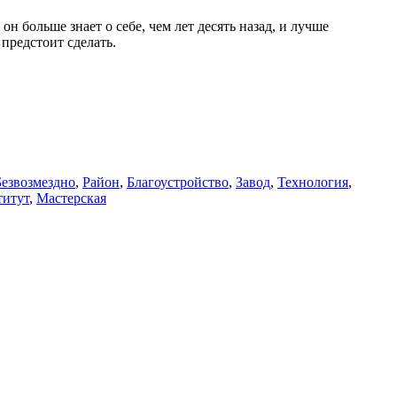
 больше знает о себе, чем лет десять назад, и лучше
предстоит сделать.
Безвозмездно
,
Район
,
Благоустройство
,
Завод
,
Технология
,
титут
,
Мастерская