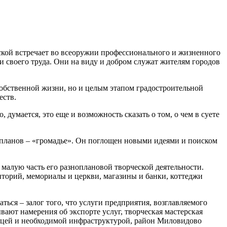
ской встречает во всеоружии профессионального и жизненного
ми своего труда. Они на виду и добром служат жителям городов
собственной жизни, но и целым этапом градостроительной
еств.
 думается, это еще и возможность сказать о том, о чем в суете
а планов – «громадье». Он поглощен новыми идеями и поиском
малую часть его разноплановой творческой деятельности.
торий, мемориалы и церкви, магазины и банки, коттеджи
ься – залог того, что услуги предприятия, возглавляемого
вают намерения об экспорте услуг, творческая мастерская
ницей и необходимой инфраструктурой, район Миловидово