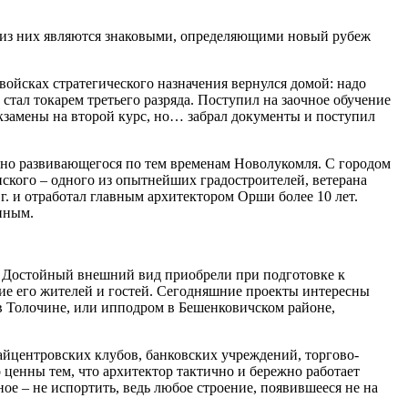
е из них являются знаковыми, определяющими новый рубеж
ойсках стратегического назначения вернулся домой: надо
стал токарем третьего разряда. Поступил на заочное обучение
замены на второй курс, но… забрал документы и поступил
урно развивающегося по тем временам Новолукомля. С городом
анского – одного из опытнейших градостроителей, ветерана
. и отработал главным архитектором Орши более 10 лет.
енным.
. Достойный внешний вид приобрели при подготовке к
ие его жителей и гостей. Сегодняшние проекты интересны
в Толочине, или ипподром в Бешенковичском районе,
райцентровских клубов, банковских учреждений, торгово-
ценны тем, что архитектор тактично и бережно работает
ое – не испортить, ведь любое строение, появившееся не на