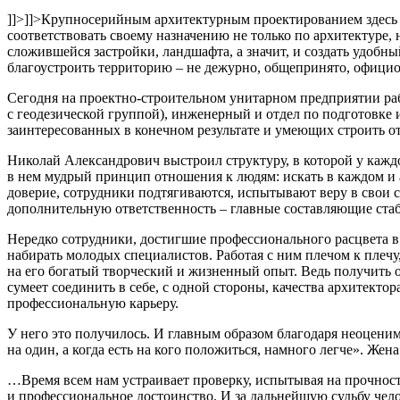
]]>
]]>
Крупносерийным архитектурным проектированием здесь н
соответствовать своему назначению не только по архитектуре,
сложившейся застройки, ландшафта, а значит, и создать удо
благоустроить территорию – не дежурно, общепринято, официоз
Сегодня на проектно-строительном унитарном предприятии раб
с геодезической группой), инженерный и отдел по подготовке 
заинтересованных в конечном результате и умеющих строить от
Николай Александрович выстроил структуру, в которой у кажд
в нем мудрый принцип отношения к людям: искать в каждом и 
доверие, сотрудники подтягиваются, испытывают веру в свои с
дополнительную ответственность – главные составляющие стаб
Нередко сотрудники, достигшие профессионального расцвета в 
набирать молодых специалистов. Работая с ним плечом к плечу
на его богатый творческий и жизненный опыт. Ведь получить о
сумеет соединить в себе, с одной стороны, качества архитекто
профессиональную карьеру.
У него это получилось.
И
главным образом благодаря неоцени
на один, а когда есть на кого положиться, намного легче». Же
…Время всем нам устраивает проверку, испытывая на прочност
и профессиональное достоинство. И за дальнейшую судьбу челов