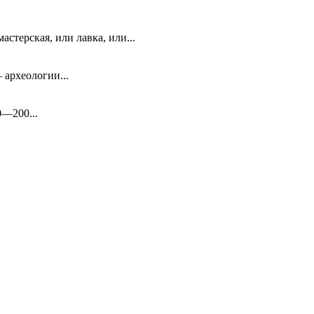
стерская, или лавка, или...
 археологии...
0—200...