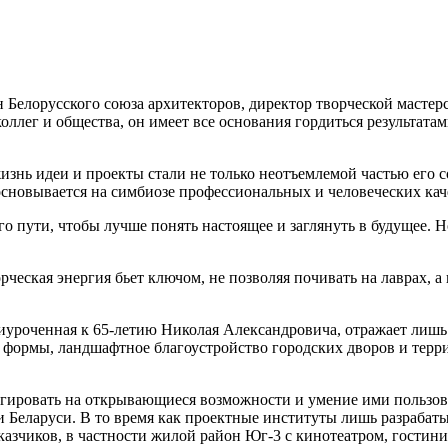
Белорусского союза архитекторов, директор творческой мастер
оллег и общества, он имеет все основания гордиться результата
изнь идеи и проекты стали не только неотъемлемой частью его 
основывается на симбиозе профессиональных и человеческих кач
 пути, чтобы лучше понять настоящее и заглянуть в будущее. Но,
рческая энергия бьет ключом, не позволяя почивать на лаврах, 
уроченная к 65-летию Николая Александровича, отражает лишь 
формы, ландшафтное благоустройство городских дворов и терри
гировать на открывающиеся возможности и умение ими пользоват
и Беларуси. В то время как проектные институты лишь разрабаты
казчиков, в частности жилой район Юг-3 с кинотеатром, гости