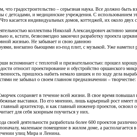
м, что
градостроительство – серьезная наука. Все должно быть 
лы с детсадами, и медицинские учреждения. С использованием 
то касается индивидуальных домов, коттеджей, их около двух со
деятельностью коллектива Николай Александрович активно зани
о и, кстати, безвозмездно закончил разработку проекта церкви
овной жизнью. Не забывает и свою давнюю
руями, внезапно бьющими из-под плит, с музыкой. Уже наметил 
Орши вспоминает с теплотой и признательностью: прошел хорош
ордости относит проектирование и обустройство оршанского мик
твенность, пришлось набить немало шишек и по ходу дела выраб
ями не забывал о своем главном предназначении – творчестве: «
 Сморчек сохраняет в течение всей жизни. В свое время повыша
убежные выставки. По его мнению, лишь карьерный рост имеет п
главный архитектор, и как главный инженер проектов, освоил о
итает для себя зазорным поучиться у них.
года своей деятельности разработала более 600 проектов различ
к поначалу, маленькое помещение в жилом доме, а располагается
ечении улиц Мира и Ленина.