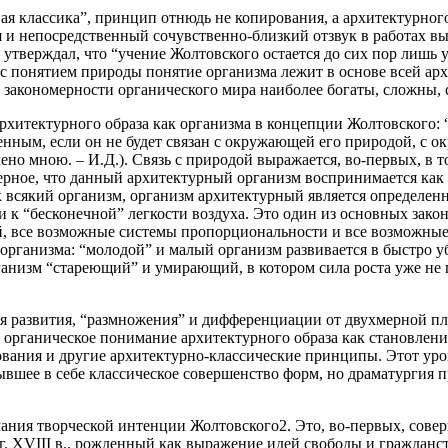
ая классика”, принцип отнюдь не копирования, а архитектурно
ия и непосредственный сочувственно-близкий отзвук в работах 
 утверждал, что “учение Жолтовского остается до сих пор лишь 
с понятием природы понятие организма лежит в основе всей ар
закономерности органического мира наиболее богаты, сложны, с
рхитектурного образа как организма в концепции Жолтовского: 
ленным, если он не будет связан с окружающей его природой, с
ено мною. –
И.Д.
). Связь с природой выражается, во-первых, в
рное, что данный архитектурный организм воспринимается как 
как всякий организм, организм архитектурный является определе
и к “бесконечной” легкости воздуха. Это один из основных зако
й, все возможные системы пропорциональности и все возможны
 организма: “молодой” и малый организм развивается в быстро
анизм “стареющий” и умирающий, в котором сила роста уже не 
ея развития, “размножения” и дифференциации от двухмерной п
 органическое понимание архитектурного образа как становлени
ания и другие архитектурно-классические принципы. Этот уро
вшее в себе классическое совершенство форм, но драматургия 
мания творческой интенции Жолтовского2. Это, во-первых, сов
г. XVIII в., рожденный как выражение идей свободы и гражданст