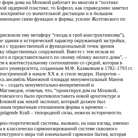
 форм дома на Моховой работает во многом в “поэтике
ной ордерной пластике, то Бофилл, как справедливо заметил
а восприятие со значительной дистанции и в большом
онвенцию связи функции и формы, усилие Жолтовского по
исвоили ему метафору “гвоздь в гроб конструктивизма”),
е здания и исторический характер окружающей застройки,
л с художественной и функциональной точек зрения
у общественных сооружений. Вместе с тем нельзя не
ного и представительного по своему облику жилого дома”, –
м к контекстуальному соотношению со средой, которая в
го университета, созданным М.Ф. Казаковым в 1782–1793 гг.
построенной в начале ХХ в. в стиле модерн. Напротив –
т весь ансамбль Манежной площади монументальный Манеж
го – создать монументально-вневременной и
агомедов, отмечая, что, “проектируя дом на Моховой,
товскогого было противопоставить новой архитектуре и
Моховой как некий экспонат, который должен был
на иным первичным отношением формы и времени –
npr
ä
gende Kraft
– типородной силы, нежели историчности.
но-теоретической системы, вызвано, на наш взгляд, именно
м в классически гармонизированной системе сквозного
ектурного мира той изначальной гармонии бытия, которая