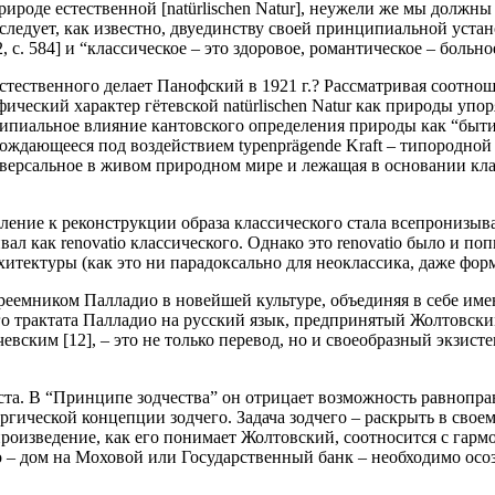
 природе естественной [natürlischen Natur], неужели же мы долж
х следует, как известно, двуединству своей принципиальной уст
c. 584] и “классическое – это здоровое, романтическое – больное”
тественного делает Панофский в 1921 г.? Рассматривая соотнош
ифический характер гётевской
nat
ürlischen Natur как природы уп
ципиальное влияние кантовского определения природы как “быт
 рождающееся под воздействием
typenpr
ägende Kraft – типородно
рсальное в живом природном мире и лежащая в основании клас
мление к реконструкции образа классического стала всепрониз
л как renovatio классического. Однако это renovatio было и по
итектуры (как это ни парадоксально для неоклассика, даже фор
реемником Палладио в новейшей культуре, объединяя в себе им
го трактата Палладио на русский язык, предпринятый Жолтовск
вским [12], – это не только перевод, но и своеобразный экзист
та. В “Принципе зодчества” он отрицает возможность равноправ
ргической концепции зодчего. Задача зодчего – раскрыть в сво
произведение, как его понимает Жолтовский, соотносится с гармо
– дом на Моховой или Государственный банк – необходимо осоз