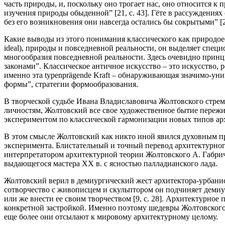
часть природы, и, поскольку оно трогает нас, оно относится к
изучения природы обыденной” [21, с. 43]. Гёте в рассуждения
без его возникновения они навсегда остались бы сокрытыми” [2, 
Какие выводы из этого понимания классического как природоес
ideal), природы и повседневной реальности, он выделяет спец
многообразия повседневной реальности. Здесь очевидно прин
законами”. Классическое античное искусство – это искусство,
именно эта
typenpr
ä
gende Kraft
– обнаруживающая значимо-униве
формы”, стратегии формообразования.
В творческой судьбе Ивана Владиславовича Жолтовского стре
личностям, Жолтовский все свое художественное бытие пережива
экспериментом по классической гармонизации новых типов арх
В этом смысле Жолтовский как никто иной явился духовным п
эксперимента
. Блистательный и точный перевод архитектурно
интерпретатором архитектурной теории Жолтовского А. Габриче
выдающегося мастера ХХ в. с ясностью палладианского лада.
Жолтовский верил в демиургический жест архитектора-урбанис
сотворчество с живописцем и скульптором он подчиняет демиу
или же внести ее своим творчеством [9, с. 28]. Архитектурное 
конкретной застройкой. Именно поэтому шедевры Жолтовского 
еще более они отсылают к мировому архитектурному целому.