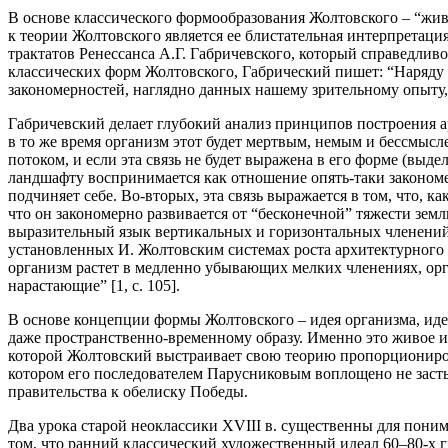
В основе классического формообразования Жолтовского – “жив
к теории Жолтовского является ее блистательная интерпретац
трактатов Ренессанса А.Г. Габричевского, который справедливо
классических форм Жолтовского, Габрический пишет: “Наряду 
закономерностей, наглядно данных нашему зрительному опыту, 
Габричевский делает глубокий анализ принципов построения а
в то же время организм этот будет мертвым, немым и бессмыс
потоком, и если эта связь
не
будет выражена в его форме
(выдел
ландшафту воспринимается как отношение опять-таки закономе
подчиняет себе.
Во-вторых, эта связь выражается в том, что, 
что он закономерно развивается от “бесконечной” тяжести земл
выразительный язык вертикальных и горизонтальных членени
установленных И. Жолтовским системах роста архитектурного
организм растет в медленно убывающих мелких членениях, орг
нарастающие” [1, с. 105].
В основе концепции формы Жолтовского – идея организма, ид
даже пространственно-временному образу. Именно это живое и
которой Жолтовский выстраивает свою теорию пропорциониров
котором его последователем Парусниковым воплощено не засты
правительства к обелиску Победы.
Два урока старой неоклассики XVIII в. существенны для пони
том, что ранний классический художественный идеал 60–80-х г