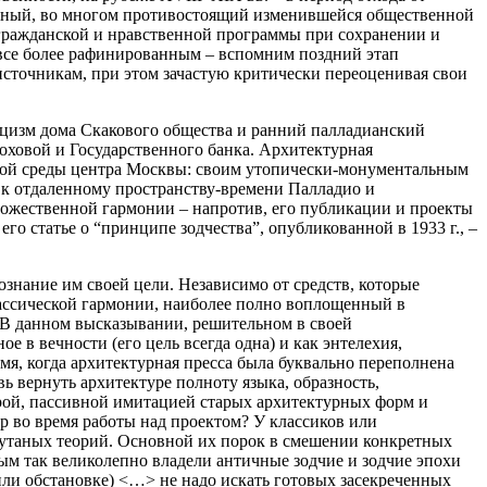
енный, во многом противостоящий изменившейся общественной
гражданской и нравственной программы при сохранении и
я все более рафинированным – вспомним поздний этап
источникам, при этом зачастую критически переоценивая свои
ицизм дома Скакового общества и ранний палладианский
оховой и Государственного банка. Архитектурная
еской среды центра Москвы: своим утопически-монументальным
т к отдаленному пространству-времени Палладио и
дожественной гармонии – напротив, его публикации и проекты
о статье о “принципе зодчества”, опубликованной в 1933 г., –
знание им своей цели. Независимо от средств, которые
классической гармонии, наиболее полно воплощенный в
]. В данном высказывании, решительном в своей
е в вечности (его цель всегда одна) и как энтелехия,
мя, когда архитектурная пресса была буквально переполнена
 вернуть архитектуре полноту языка, образность,
урой, пассивной имитацией старых архитектурных форм и
ор во время работы над проектом? У классиков или
 путаных теорий. Основной их порок в смешении конкретных
ым так великолепно владели античные зодчие и зодчие эпохи
или обстановке) <…> не надо искать готовых засекреченных