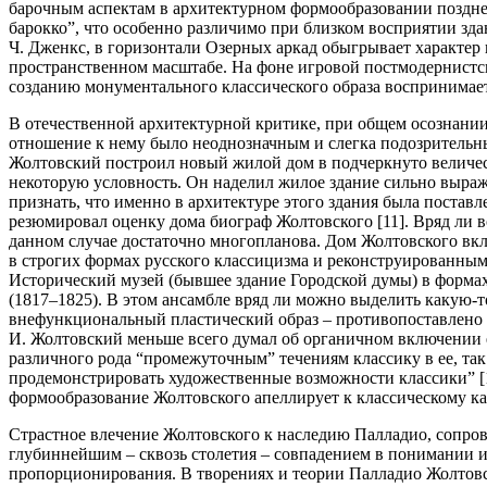
барочным аспектам в архитектурном формообразовании позднег
барокко”, что особенно различимо при близком восприятии зда
Ч. Дженкс, в горизонтали Озерных аркад обыгрывает характер 
пространственном масштабе. На фоне игровой постмодернист
созданию монументального классического образа воспринимаетс
В отечественной архитектурной критике, при общем осознании
отношение к нему было неоднозначным и слегка подозрительн
Жолтовский построил новый жилой дом в подчеркнуто величес
некоторую условность. Он наделил жилое здание сильно выра
признать, что именно в архитектуре этого здания была постав
резюмировал оценку дома биограф Жолтовского [11]. Вряд ли 
данном случае достаточно многопланова. Дом Жолтовского вк
в строгих формах русского классицизма и реконструированным 
Исторический музей (бывшее здание Городской думы) в формах
(1817–1825). В этом ансамбле вряд ли можно выделить какую
внефункциональный пластический образ – противопоставлено в
И. Жолтовский меньше всего думал об органичном включении 
различного рода “промежуточным” течениям классику в ее, та
продемонстрировать художественные возможности классики” [
формообразование Жолтовского апеллирует к классическому ка
Страстное влечение Жолтовского к наследию Палладио, сопро
глубиннейшим – сквозь столетия – совпадением в понимании и
пропорционирования. В творениях и теории Палладио Жолтовск