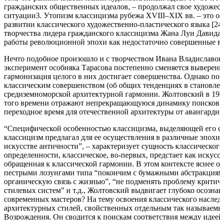
гражданских общественных идеалов, – продолжал свое художе
ситуации3. Утопизм классицизма рубежа XVIII–XIX вв. – это
развитии классического художественно-пластического языка [2
творчества лидера гражданского классицизма Жана Луи Давида
работы революционной эпохи как недостаточно совершенные в
Нечто подобное произошло и с творчеством Ивана Владиславо
эксперимент особняка Тарасова постепенно сменяется вывере
гармонизация целого в них достигает совершенства. Однако п
классическим совершенством (об общих тенденциях в становлен
средиземноморской архитектурной гармонии. Жолтовский в 192
того времени отражают непрекращающуюся динамику поисков и б
переходное время для отечественной архитектуры от авангард
“Специфической особенностью классицизма, выделяющей его ср
классицизм предлагал для ее осуществления в различные эпохи
искусстве античности”, – характеризует сущность классическо
определенности, классическое, во-первых, предстает как искусс
обращенная к классической гармонии. В этом контексте яснее 
пестрыми лозунгами типа “покончим с бумажными абстракциями
органическую связь с жизнью”, “не подменять проблему крити
стилевых систем” и т.д., Жолтовский выдвигает глубоко осозн
современных мастеров? На тему освоения классического насле
архитектурных стилей, свойственных отдельным так называемы
Возрождения. Он сводится к поискам соответствия между идее