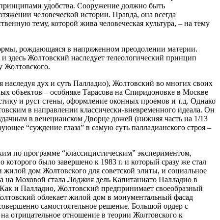
 с принципами удобства. Сооружение должно быть
отяжении человеческой истории. Правда, она всегда
твенную тему, которой жива человеческая культура, – на тему
 формы, рождающаяся в напряженном преодолении материи.
а, и здесь Жолтовский наследует телеологический принцип
у Жолтовского.
я наследуя дух и суть Палладио), Жолтовский во многих своих
ных объектов – особняке Тарасова на Спиридоновке в Москве
тику и руст стены, оформление оконных проемов и т.д. Однако
товским в направлении классически-вневременного идеала. Он
удачным в венецианском Дворце дожей (нижняя часть на 1/13
рующее “суждение глаза” в самую суть палладианского строя –
изким по программе “классицистическим” экспериментом,
которого было завершено к 1983 г. и который сразу же стал
 и жилой дом Жолтовского для советской элиты, и социальное
а на Моховой стала Лоджия дель Капитаниато Палладио в
. Как и Палладио, Жолтовский предпринимает своеобразный
Жолтовский облекает жилой дом в монументальный фасад
совершенно самостоятельное решение. Большой ордер с
 на отрицательное отношение в теории Жолтовского к