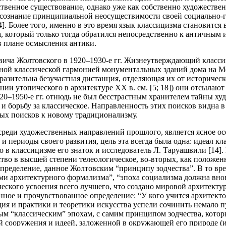
ственное существование, однако уже как собственно художеств
 осознание принципиальной неосуществимости своей социально-
4]. Более того, именно в это время язык классицизма становитс
, который только тогда обратился непосредственно к античным 
 плане осмысления антики.
вича Жолтовского в 1920–1930-е гг. Жизнеутверждающий класс
нной классической гармонией монументальных зданий дома на М
оразительна безучастная дистанция, отделяющая их от историч
ии утопического в архитектуре ХХ в. см. [5; 18]) они отсылаю
0–1950-е гг. отнюдь не был бесстрастным хранителем тайны ху
орьбу за классическое. Направленность этих поисков видна в ег
ных поисков к новому традиционализму.
еди художественных направлений прошлого, является ясное осо
 и периоды своего развития, цель эта всегда была одна: идеал 
го в классицизме его знаток и исследователь Л. Таруашвили [14
тво в высшей степени телеологическое, во-вторых, как положенно
определение, данное
Жолтовским “принципу зодчества”. В то вре
 архитектурного формализма”, “эпоха социализма должна вновь
ческого усвоения всего лучшего, что создано мировой архитект
анное и прочувствованное определение: “У кого учится архитект
дия и практики и теоретики искусства успели сочинить немало
м “классическим” эпохам, с самим принципом зодчества, котор
й сооружения и идеей, заложенной в окружающей его природе (