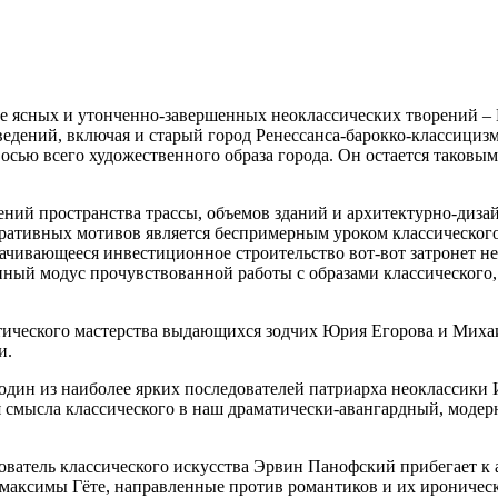
е ясных и утонченно-завершенных неоклассических творений – 
дений, включая и старый город Ренессанса-барокко-классицизм
осью всего художественного образа города. Он остается таковым
ний пространства трассы, объемов зданий и архитектурно-диза
ративных мотивов является беспримерным уроком классического
рачивающееся инвестиционное строительство вот-вот затронет н
ный модус прочувствованной работы с образами классического,
тического мастерства выдающихся зодчих Юрия Егорова и Миха
и.
дин из наиболее ярких последователей патриарха неоклассики 
я смысла классического в наш драматически-авангардный, модерн
ователь классического искусства Эрвин Панофский прибегает к 
а максимы Гёте, направленные против романтиков и их ироничес