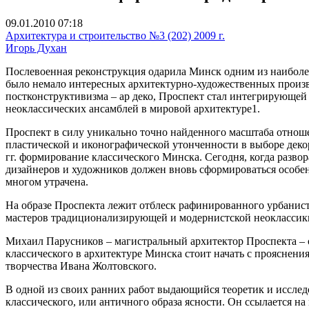
09.01.2010 07:18
Архитектура и строительство №3 (202) 2009 г.
Игорь Духан
Послевоенная реконструкция одарила Минск одним из наиболе
было немало интересных архитектурно-художественных произве
постконструктивизма – ар деко, Проспект стал интегрирующей 
неоклассических ансамблей в мировой архитектуре1.
Проспект в силу уникально точно найденного масштаба отноше
пластической и иконографической утонченности в выборе деко
гг. формирование классического Минска. Сегодня, когда разво
дизайнеров и художников должен вновь сформироваться особен
многом утрачена.
На образе Проспекта лежит отблеск рафинированного урбанис
мастеров традиционализирующей и модернистской неоклассик
Михаил Парусников – магистральный архитектор Проспекта – о
классического в архитектуре Минска стоит начать с прояснени
творчества Ивана Жолтовского.
В одной из своих ранних работ выдающийся теоретик и исслед
классического
, или античного образа ясности. Он ссылается н