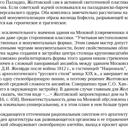
о Палладио, Жолтовский сам в активной светотеневой пластике
ния. Если советский зодчий основывался на палладианско-бароч
версальского ордера. Оба комплекса замечательно рассчитаны н
ской монументализации образа жилища Бофилла, разрывающей к
я как героическое и трагическое.
 исключительного значения здания на Моховой (современники пр
ым даже среди сторонников классики. “Учитывая местоположени
твенных и монументальных формах. Этим самым мастер допусти
женными чертами монументальности, более свойственными облик
лена задача создания в застройке центра столицы крупномасштаб
возможно реабилитировать формы этого здания неким стремление
лючен в сложный панорамный ансамбль между зданием Московско
Д.И. Жилярди после войны 1812 г., и гостиницей “Националь”, 
 археологического “русского стиля” конца XIX в., а завершае
-то одну стилеобразующую линию, и поэтому решение Жолтовско
сей средовой сложности ансамбля. Совершенно прав С.О. Хан-М
его в окружающую застройку. В данном случае главным для Жол
к сказать, чистом виде <…> Жолтовский запроектировал дом на 
16, с. 658]. Внеконтекстуальность дома на Моховой обусловле
к изначально-универсальному, и в этом плане в нем больше
type
вождающееся отточенным рациональным синтезом его архитектур
деи архитектуры как развивающегося организма и ее отражение
ий обнаруживает своеобразную алетейю, выход в просвет архит