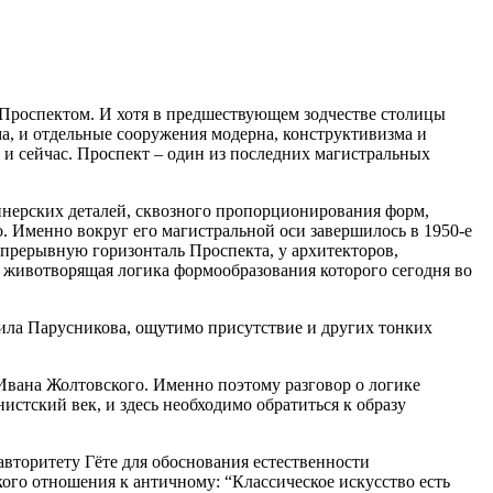
Проспектом. И хотя в предшествующем зодчестве столицы
а, и отдельные сооружения модерна, конструктивизма и
 и сейчас. Проспект – один из последних магистральных
йнерских деталей, сквозного пропорционирования форм,
. Именно вокруг его магистральной оси завершилось в 1950-е
епрерывную горизонталь Проспекта, у архитекторов,
 животворящая логика формообразования которого сегодня во
ила Парусникова, ощутимо присутствие и других тонких
Ивана Жолтовского. Именно поэтому разговор о логике
истский век, и здесь необходимо обратиться к образу
авторитету Гёте для обоснования
естественности
кого отношения к античному: “Классическое искусство есть