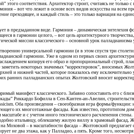
ой” этого соответствия. Архитектор строит, считаясь не только
ния – вот что лежит в основе всех видов искусства на всем пр
ние преходящее, и каждый стиль – это только вариация на единс
твует в предзаданном виде. Гармония – динамическая энтелехия
щееся в гармонии целого, – вот цель архитектурного творчеств
гической миссии классического – основной урок палладианизма 
творению универсальной гармонии (и в этом спустя три столети
ладианской гармонии. Уже в одном из первых своих архитектур
аслаждением копируя его образ и пропорциональный строй, плас
е заметить некоторых значимых “корректировок”, вносимых Жол
рхней и нижней частей, которое показалось ему исключительно 
своих ранних палладианских опытах Жолтовский вносит корректи
 зримый манифест классического. Забавно сопоставить его с бл
ады” Риккардо Бофилла в Сен-Кантен-ан-Авелин, строительство 
lassicism. Оба произведения – своеобразная игра формы/функции:
ющего их многоэтажные фасады. Как известно, прототипом дом
м масштабе и с учетом иного тектонического расчленения стены
одобно итальянцу, облекшему жилую виллу в храмовый фасад, 
на Моховой – в масштабности фасада – Жолтовский предлагает 
т не два этажа, как у Палладио, а пять. Кроме того, несмотря