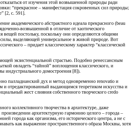
ны отказаться от изучения этой возвышенной природы ради
ановки: “прекрасное – манифестация сокровенных сил природы;
 [2, c. 591].
ение академического абстрактного идеала прекрасного (beau
орядоченно-возвышенной в отличие от хаотического
ия вещей постольку, поскольку они определяются общими
й силы, выделяющей универсальное в живой природе. Вот
сического – придает классическому характер “классической
ывающей экзистенциальной страстью. Подобно ренессансным
пыткой овладеть “тайной” воплощения классического, и
мы индустриального домостроения [8]).
енно палладианский дух и метод одновременно
renovatio
и
им и отредактированный выдающимся теоретиком искусства и
енциальный жест слияния собственного творческого credo
ного коллективного творчества в архитектуре, даже
ем произведении архитектурную гармонию целого – города –
нией города как организма, его исторического центра, а не с
навать как выражение пространственного образа Москвы, хотя