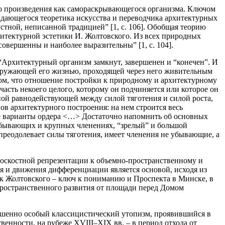
го произведения как самораскрывающегося организма. Ключом
выдающегося теоретика искусства и переводчика архитектурных
устной,
неписанной традицией”
[1, с. 106]. Обобщая теорию
хитектурной эстетики И. Жолтовского. Из всех природных
овершенны и наиболее выразительны” [1, с. 104].
“Архитектурный организм замкнут, завершенен и “конечен”. И
 окружающей его жизнью, проходящей через него живительным
 том, что отношение постройки к природному и архитектурному
часть некоего целого,
которому он
подчиняется или которое он
нной равнодействующей между силой тяготения и силой роста,
нов архитектурного построения: на нем строится весь
е варианты ордера <…> Достаточно напомнить об основных
 убывающих и крупных членениях, “зрелый” и большой
преодолевает силы тяготения, имеет членения не убывающие, а
лоскостной репрезентации к объемно-пространственному и
я и движения дифференциации является основой, исходя из
к Жолтовского – ключ к пониманию и Проспекта в Минске, в
пространственного развития от площади перед Домом
ершенно особый классицистический утопизм, проявившийся в
венности, на рубеже XVIII–XIX вв. – в период отхода от