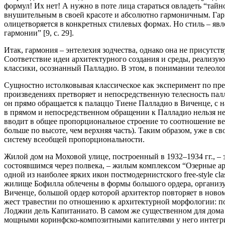
формул! Их нет! А нужно в поте лица стараться овладеть “тайн
внушительным в своей красоте и абсолютно гармоничным. Гармо
олицетворяется в конкретных стилевых формах. Но стиль – явле
гармонии” [9, с. 29].
Итак, гармония – энтелехия зодчества, однако она не присутс
Соответствие идеи архитектурного создания и среды, реализую
классики, осознанный Палладио. В этом, в понимании телеоло
Сущностно истолковывая классическое как эксперимент по пре
произведениях претворяет и непосредственную телесность пал
он прямо обращается к палаццо Тиене Палладио в Виченце, с н
в прямом и непосредственном обращении к Палладио нельзя н
вводит в общее пропорциональное строение то соотношение ве
больше по высоте, чем верхняя часть). Таким образом, уже в 
систему всеобщей пропорциональности.
Жилой дом на Моховой улице, построенный в 1932–1934 гг., –
состоявшимся через полвека, – жилым комплексом “Озерные арк
одной из наиболее ярких икон постмодернистского free-style c
жилище Бофилла облечены в формы большого ордера, организу
Виченце, большой ордер которой архитектор повторяет в ново
жест травестии по отношению к архитектурной морфологии: п
Лоджии дель Капитаниато. В самом же существенном для дома 
мощными коринфско-композитными капителями у него интегрируе