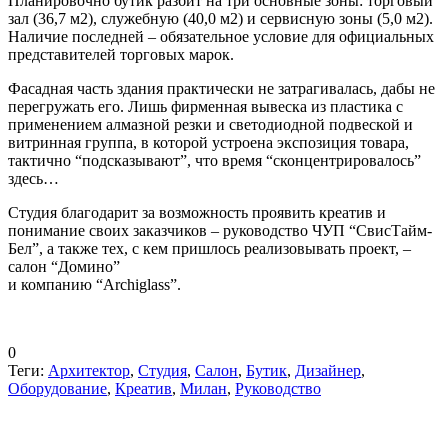
Планировочно бутик разбит на три основные зоны: торговый
зал (36,7 м2), служебную (40,0 м2) и сервисную зоны (5,0 м2).
Наличие последней – обязательное условие для официальных
представителей торговых марок.
Фасадная часть здания практически не затрагивалась, дабы не
перегружать его. Лишь фирменная вывеска из пластика с
применением алмазной резки и светодиодной подвеской и
витринная группа, в которой устроена экспозиция товара,
тактично “подсказывают”, что время “сконцентрировалось”
здесь…
Студия благодарит за возможность проявить креатив и
понимание своих заказчиков – руководство ЧУП “СвисТайм-
Бел”, а также тех, с кем пришлось реализовывать проект, –
салон “Домино”
и компанию “Archiglass”.
0
Теги:
Архитектор
,
Студия
,
Салон
,
Бутик
,
Дизайнер
,
Оборудование
,
Креатив
,
Милан
,
Руководство