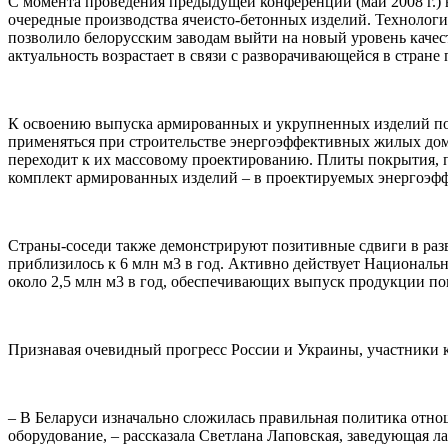
С момента проведения предыдущей конференции (май 2008 г.)
очередные производства ячеисто-бетонных изделий. Технолог
позволило белорусским заводам выйти на новый уровень каче
актуальность возрастает в связи с разворачивающейся в стране
К освоению выпуска армированных и укрупненных изделий по
применяться при строительстве энергоэффективных жилых дом
переходит к их массовому проектированию. Плиты покрытия, п
комплект армированных изделий – в проектируемых энергоэф
Страны-соседи также демонстрируют позитивные сдвиги в разв
приблизилось к 6 млн м3 в год. Активно действует Националь
около 2,5 млн м3 в год, обеспечивающих выпуск продукции по
Признавая очевидный прогресс России и Украины, участники к
–
В Беларуси изначально сложилась правильная политика отноше
оборудование, – рассказала Светлана Лаповская, заведующая 