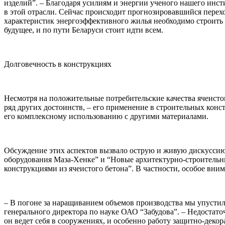
изделий”. – Благодаря усилиям и энергии ученого нашего инс
в этой отрасли. Сейчас происходит прогнозировавшийся перех
характеристик
энергоэффективного жилья необходимо строить 
будущее, и по пути Беларуси стоит идти всем.
Долговечность в конструкциях
Несмотря на положительные потребительские качества ячеистог
ряд других достоинств, – его применение в строительных кон
его комплексному использованию с другими материалами.
Обсуждение этих аспектов вызвало острую и живую дискуссию 
оборудования Маза-Хенке” и “Новые архитектурно-строитель
конструкциями из ячеистого бетона”. В частности, особое вни
– В погоне за наращиванием объемов производства мы упустил
генерального директора по науке ОАО “Забудова”. – Недостато
он ведет себя в сооружениях, и особенно работу защитно-деко