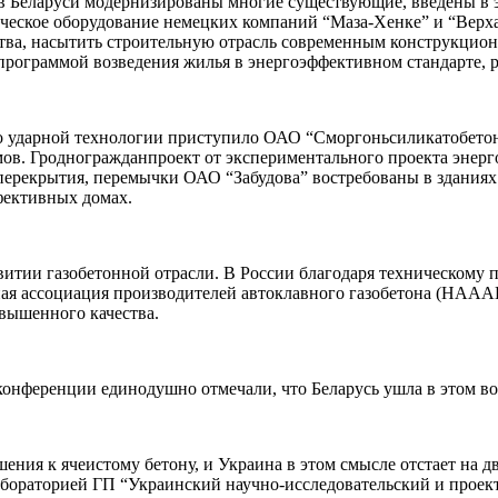
 в Беларуси модернизированы многие существующие, введены в
ическое оборудование немецких компаний “Маза-Хенке” и “Верх
ства, насытить строительную отрасль современным конструкци
 программой возведения жилья в энергоэффективном стандарте, р
 ударной технологии приступило ОАО “Сморгоньсиликатобетон”
ов. Гродногражданпроект от экспериментального проекта энер
ерекрытия, перемычки ОАО “Забудова” востребованы в зданиях 
фективных домах.
итии газобетонной отрасли. В России благодаря техническому 
ная ассоциация производителей автоклавного газобетона (НААА
вышенного качества.
онференции единодушно отмечали, что Беларусь ушла в этом во
ния к ячеистому бетону, и Украина в этом смысле отстает на дв
лабораторией ГП “Украинский научно-исследовательский и проек