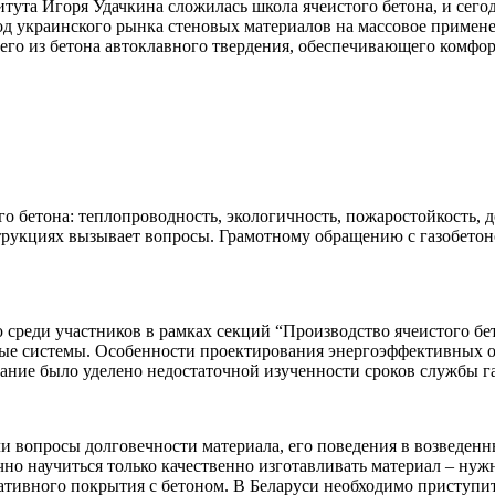
титута Игоря Удачкина сложилась школа ячеистого бетона, и с
од украинского рынка стеновых материалов на массовое примене
его из бетона автоклавного твердения, обеспечивающего комфор
о бетона: теплопроводность, экологичность, пожаростойкость, 
струкциях вызывает вопросы. Грамотному обращению с газобетоно
среди участников в рамках секций “Производство ячеистого бе
ные системы. Особенности проектирования энергоэффективных 
мание было уделено недостаточной изученности сроков службы г
и вопросы долговечности материала, его поведения в возведенн
чно научиться только качественно изготавливать материал – ну
ративного покрытия с бетоном. В Беларуси необходимо приступит