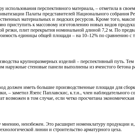
ру использования перспективного материала, – отметила в сво
риватизации Палаты представителей Национального собрания Ре
ественных материальных и людских ресурсов. Кроме того, макс
зно приступить к массовому изготовлению новых видов продукц
й резки, плит перекрытия номинальной длиной 7,2 м. По предв
ю стоимость единицы общей площади – на 10–12% по сравнению 
изводства крупноразмерных изделий – перспективный путь. Тем
ором наружные стеновые панели выполнены из ячеистого бетона р
авод должен иметь большие производственные площади для сборк
, – заметил Язепс Паплавскис, к.т.н., член наблюдательного сов
ат возможен в том случае, если
четко
просчитана экономическая
 мнению, неизбежен. Это расширит номенклатуру продукции и, 
ехнологической линии и строительство арматурного цеха.