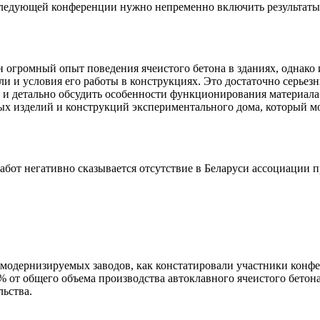
следующей конференции нужно непременно включить результаты 
н огромный опыт поведения ячеистого бетона в зданиях, однако
или
и условия его работы в конструкциях. Это достаточно серьез
и детально обсудить особенности функционирования материала
ых изделий и конструкций экспериментального дома, который мо
бот негативно сказывается отсутствие в Беларуси ассоциации п
модернизируемых заводов, как констатировали участники конф
 от общего объема производства автоклавного ячеистого бетона
ьства.