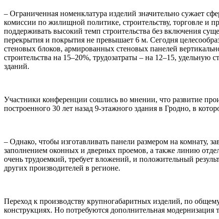
– Ограниченная номенклатура изделий значительно сужает сфе
комиссии по жилищной политике, строительству, торговле и п
поддерживать высокий темп строительства без включения сущ
перекрытия и покрытия не превышает 6 м. Сегодня целесообра
стеновых блоков, армированных стеновых панелей вертикально
строительства на 15–20%, трудозатраты – на 12–15, удельну
зданий.
Участники конференции сошлись во мнении, что развитие про
построенного 30 лет назад 9-этажного здания в Гродно, в кот
– Однако, чтобы изготавливать панели размером на комнату, з
заполнением оконных и дверных проемов, а также линию отделки
очень трудоемкий, требует вложений, и положительный результ
других производителей в регионе.
Переход к производству крупногабаритных изделий, по общему
конструкциях. Но потребуются дополнительная модернизация т