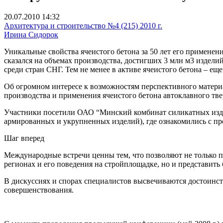
20.07.2010 14:32
Архитектура и строительство №4 (215) 2010 г.
Ирина Сидорок
Уникальные свойства ячеистого бетона за 50 лет его применен
сказался на объемах производства, достигших 3 млн м3 изделий
среди стран СНГ. Тем не менее в активе ячеистого бетона – е
Об огромном интересе к возможностям перспективного матери
производства и применения ячеистого бетона автоклавного тве
Участники посетили ОАО “Минский комбинат силикатных изде
армированных и укрупненных изделий), где ознакомились с п
Шаг вперед
Международные встречи ценны тем, что позволяют не только 
регионах и его поведения на стройплощадке, но и представить 
В дискуссиях и спорах специалистов высвечиваются достоинст
совершенствования.