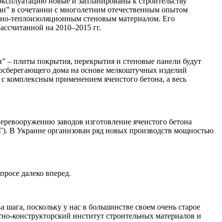
 эксплуатацию
новые и запланированы к строительству
ан” в сочетании с многолетним отечественным опытом
онно-теплоизоляционным стеновым материалом. Его
ассчитанной на 2010–2015 гг.
 – плиты покрытия, перекрытия и стеновые панели
будут
госберегающего дома на основе мелкоштучных изделий
с комплексным применением ячеистого бетона, а весь
перевооружению заводов изготовление ячеистого бетона
Г). В Украине организован ряд новых производств мощностью
просе далеко вперед.
а шага, поскольку у нас в большинстве своем очень старое
тно-конструкторский институт строительных материалов и