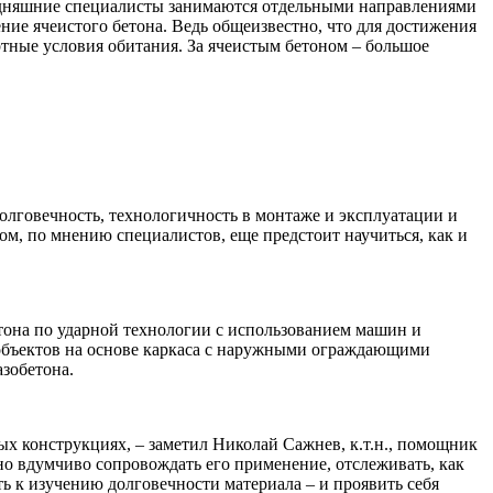
егодняшние специалисты занимаются отдельными направлениями
ние ячеистого бетона. Ведь общеизвестно, что для достижения
тные условия обитания. За ячеистым бетоном – большое
долговечность, технологичность в монтаже и эксплуатации и
м, по мнению специалистов, еще предстоит научиться, как и
тона по ударной технологии с использованием машин и
объектов на основе каркаса с наружными ограждающими
азобетона.
ых конструкциях, – заметил Николай Сажнев, к.т.н., помощник
жно вдумчиво сопровождать его применение, отслеживать, как
ь к изучению долговечности материала – и проявить себя