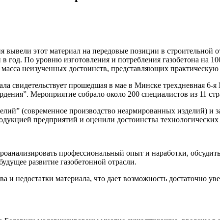
ия вывели этот материал на передовые позиции в строительной 
 в год. По уровню и
зготовления и потребления газобетона на 1
ще масса неизученных достоинств, представляющих практическую 
ала свидетельствует прошедшая в мае в Минске трехдневная 6-
рдения”. Мероприятие собрало около 200 специалистов из 11 стр
лий” (современное производство неармированных изделий) и за
родукцией предприятий и оценили достоинства технологических
проанализировать профессиональный опыт и наработки, обсудит
будущее развитие газобетонной отрасли.
ва и недостатки материала, что дает возможность достаточно у