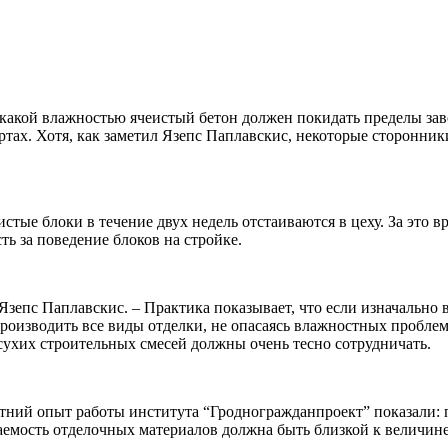
 какой влажностью ячеистый бетон должен покидать пределы зав
тах. Хотя, как заметил Язепс Паплавскис, некоторые сторонники
стые блоки в течение двух недель отстаиваются в цеху. За это в
ть за поведение блоков на стройке.
зепс Паплавскис. – Практика показывает, что если изначально в
роизводить все виды отделки, не опасаясь влажностных проблем
сухих строительных смесей должны очень тесно сотрудничать.
ний опыт работы института “Гродногражданпроект” показали: п
емость отделочных материалов должна быть близкой к величине