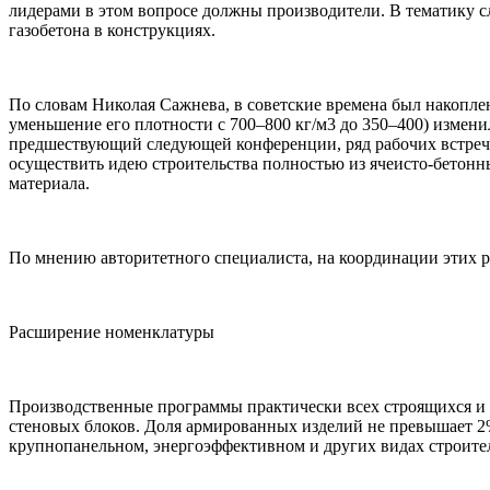
лидерами в этом вопросе должны производители. В тематику 
газобетона в конструкциях.
По словам Николая Сажнева,
в советские времена был накопле
уменьшение его плотности с 700–800 кг/м3 до 350–400) измен
предшествующий следующей конференции, ряд рабочих встреч 
осуществить идею строительства полностью из ячеисто-бетонн
материала.
По мнению авторитетного специалиста, на координации этих ра
Расширение номенклатуры
Производственные программы практически всех строящихся и 
стеновых блоков. Доля армированных изделий не превышает 2%
крупнопанельном, энергоэффективном и других видах строител