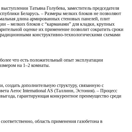
ем выступлении
Татьяна Голубева, заместитель председателя
спублики Беларусь. – Размеры мелких блоков не позволяют
имальная длина армированных стеновых панелей, плит
ии – мелких блоков с “карманами” для кладки, крупных
арительной оценке их применение позволит сократить сроки
с традиционными конструктивно-технологическими схемами
 более что есть положительный опыт эксплуатации
азмером на 1–2 комнаты.
и, создать дополнительную структуру, связанную с
ета Aeroc International AS (Таллинн, Эстония). – Процесс
 выгода, гарантирующая конкурентное преимущество среди
соответственно, область применения газобетона в