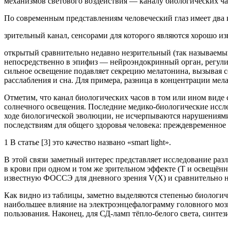
механизмов светового воздействия — каналу био­логических ч
По современным представлениям человеческий глаз име­ет два 
зрительный канал, сенсорами для которого являются хо­рошо из
открытый сравнительно недавно незрительный (так на­зываемы
непосредственно в эпифиз — нейроэндокринный орган, регулир
сильное освещение подавляет секрецию мелатонина, вызывая со
расслабления и сна. Для примера, разница в концентрации мела
Отметим, что канал биологических часов в том или ином виде 
солнечного освещения. Последние медико-биологические иссле
ходе биологической эволюции, не исчерпываются нарушениями п
последствиям для общего здоровья человека: преждевременное 
1
В статье [3] это качество названо «smart light».
В этой связи заметный интерес представляет исследова­ние ра
в крови при одном и том же зрительном эффекте (Т и освещённ
известную ФОССЭ для дневного зрения V(X) и сравнительно не
Как видно из таблицы, заметно выделяются степенью биологиче
наибольшее влияние на электроэнцефалограмму головного мозга
пользования. Наконец, для СД-ламп тёпло-белого света, синте