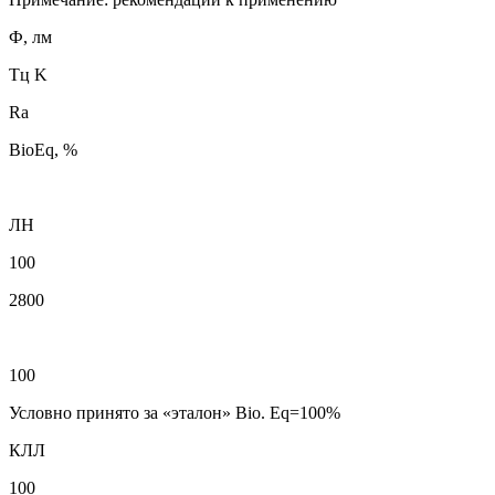
Ф, лм
Тц K
Ra
BioEq, %
ЛН
100
2800
100
Условно принято за «эталон» Bio. Eq=100%
КЛЛ
100