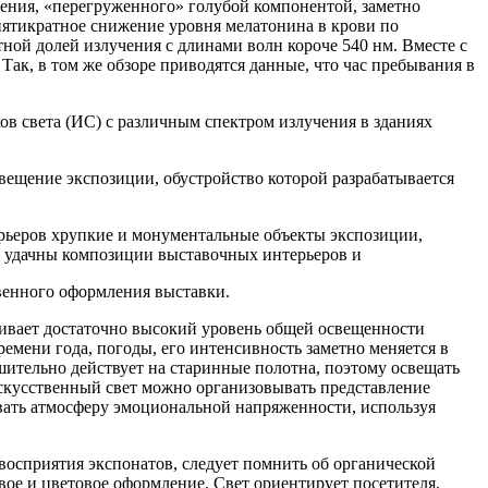
щения, «перегруженного» голубой компонентой, заметно
 пятикратное снижение уровня мелатонина в крови по
ной долей излучения с длинами волн короче 540 нм. Вместе с
Так, в том же обзоре приводятся данные, что час пребывания в
в света (ИС) с различным спектром излучения в зданиях
ещение экспозиции, обустройство которой раз­рабатывается
рьеров хрупкие и монументальные объекты экспози­ции,
ли удачны композиции выставочных интерьеров и
твенного оформления выставки.
ечивает достаточно высокий уровень общей освещенности
е­мени года, погоды, его интенсивность за­метно меняется в
ительно действу­ет на старинные полотна, поэтому ос­вещать
искусственный свет можно организовывать представление
авать атмосферу эмоциональной напря­женности, используя
восприятия экспонатов, следует помнить об органической
ое и цветовое оформление. Свет ори­ентирует посетителя,