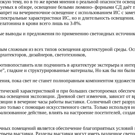
кую тему, но в то же время мнения о реальной опас­ности осве
итируемых в обзоре, освещение белыми люмино- форными СД даёт
прет на вечерненочное освещение с использова­нием ИС с замет
спектральные характеристики ИС, но и длительность освещения. 
латонина в крови всего лишь на 3-8%.
рые выводы и предложения по применению светоидных источнико
мым сложным из всех типов освещения архитектурной среды. Осв
архитекторов, дизайнеров, светотехников,
отивопоставить или подчинить в архитектуре экстерьера и инте
ые”, гладкие и структурированные материалы, Но как бы ни бы
тления, пока свет не станет полноправным компонентом художес
стической ха­рактеристикой и при больших светопро­емах обесп
ника освещения экспозиции. Дневной свет изменчив, зависит от вр
­зиции в вечерние часы работы выставки. Солнечный свет разруш
о только с помощью искусственного света. Толь­ко используя 
ализованное действие, влиять на настроение посетителей, соз­д
очных помещений является обеспечение благопри­ятных условий 
рьера выставки. Разделы выставки могут иметь различное светов