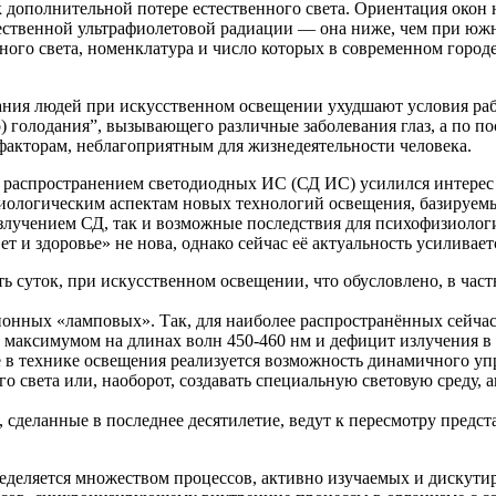
 дополнительной потере естественного света. Ори­ентация окон
ственной ультрафиолетовой радиации — она ниже, чем при южно
ого света, номенклатура и число которых в современном городе
ания людей при искусственном освещении ухудша­ют условия ра
о) голодания”, вызывающего различные забо­левания глаз, а по 
 факторам, неблагоприятным для жизнедеятельности человека.
распространением светодиодных ИС (СД ИС) уси­лился интерес н
ко-биологическим аспектам новых техно­логий освещения, базиру
злучением СД, так и возможные последствия для психофизиологи
ет и здоровье» не нова, однако сейчас её актуальность усиливает
ть суток, при искусственном освещении, что обуслов­лено, в ча
ионных «ламповых». Так, для наиболее распространён­ных сейч
с максимумом на длинах волн 450-460 нм и дефицит излучения в
 технике освещения реа­лизуется возможность динамичного упра
о света или, наоборот, создавать специальную световую среду,
, сделанные в последнее десятилетие, ведут к пере­смотру пре
ределяется множеством процессов, активно изучаемых и дискути