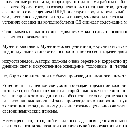
Полученные результаты, коррелируют с данными работы на близ
разнятся. Кроме того, на взгляд некоторых специ­алистов, ц
сравнению с освещением НЛВД, и следует вводить тотальный за
тем другие исследователи подчеркивают, что важны не только 
условиях освещения холодно­белыми СД снижает содержание ме
Основываясь на данных исследованиях можно сделать не­кото
различного назначения.
Музеи и выставки. Музейное освещение по праву счита­ется са
индивидуально, становится непростой творче­ской задачей для 
искусствоведов. Авторы должны очень бережно и корректно пр
дневной свет и искусственное освещение, “холодные” и “тепл
подбор экспонатов, они не будут произ­водить нужного впеча
Естественный дневной свет, хотя и обладает идеальной колори
интерьера, все более отходит на второй план в каче­стве источ
течение дня, в зимние дни он не обеспечивает освещение экспо
галерею или выставочный зал с произведениями живописи нужн
экспози­ции по задуманному дизайнерскому сце­нарию как театр
светодинамические приемы.
Несмотря на то, что одной из главных задач освещения выстав
связи освещения экспозиции с архитектурой сооружения и инте