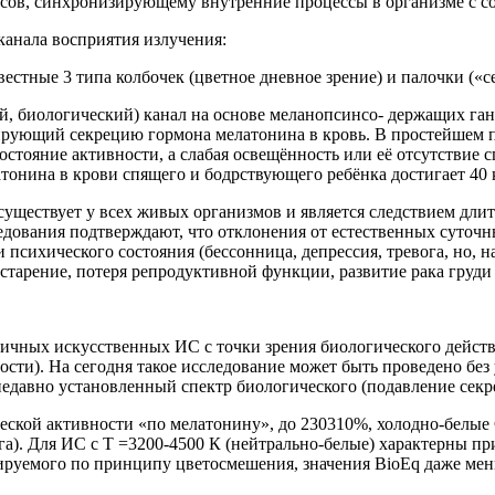
асов, синхронизирующему внутренние процес­сы в организме с с
канала восприятия излучения:
вестные 3 типа колбочек (цветное дневное зрение) и палочки («с
й, биологический) канал на основе меланопсинсо- держащих ган
ующий секрецию гормона мелатонина в кровь. В простейшем пре
стояние активности, а слабая осве­щённость или её отсутствие 
тонина в крови спящего и бодр­ствующего ребёнка достигает 40 
существует у всех живых организмов и является след­ствием дл
дования подтверждают, что отклонения от естествен­ных суточ
сихического состояния (бессонница, депрессия, тревога, но, н
старение, потеря репродуктивной функции, развитие рака груди 
зличных искусственных ИС с точки зрения биологиче­ского дейс
ости). На сегодня такое исследование может быть проведено бе
давно установленный спектр биологи­ческого (подавление секр
ской активности «по мелатонину», до 230310%, хо­лодно-белые 
). Для ИС с Т =3200-4500 К (нейтрально-бе­лые) характерны при
зируемого по принципу цветосмешения, значения BioEq даже мен