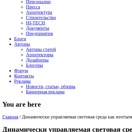
Персоналии
Пресса
Архитектура
Строительство
HI-TECH
Документы
Предприятия
Блоги
Авторы
Авторы статей
Архитекторы
Дизайнеры
Блогеры
Форум
Контакты
Реклама
Новости, статьи, обзоры
Баннерная реклама
You are here
Главная
/
Динамически управляемая световая среда как неотъе
Динамически управляемая световая ср