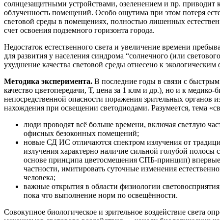
солнцезащитными устройствами, озеленением и пр. приводит к
облученность помещений. Особо ощутима при этом потеря есте
световой среды в помещениях, полно­стью лишенных естественн
счет освоения подземного го­ризонта города.
Недостаток естественного света и увеличение времени пребыв
для развития у населения синдрома “солнечно­го (или световог
ухудшение качества световой среды отнесено к экологическим
Методика эксперимента.
В последние годы в связи с быстрым 
качество цветопередачи, Т, цена за 1 клм и др.), но и к меди
непосредственной опасности пора­жения зрительных органов и
нахождения при освещении свето­диодами. Разумеется, тема «св
люди проводят всё больше времени, включая светлую час
офисных безоконных помещений;
новые СД ИС отличаются спектром излучения от тради­ц
излучения характерно наличие сильной голу­бой полосы 
основе принципа цветосме­шения СПБ-принцип) впервые в
частности, имитировать суточные изменения естественног
человека;
важные открытия в области физиологии световоспри­ятия
пока что выполнение норм по освещённости.
Совокупное биологическое и зрительное воздействие све­та оп