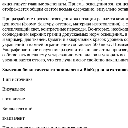
акцентирует главные экспонаты. При­емы освещения зон концен
отображается общим светом весьма сдержанно, визуально остав
При разработке проекта освещения экспозиции решает­ся компл
ценности (форму, фактуру, оттенок, материал изготовления), а
ослепляющий свет, контрастные перехо­ды. Во-вторых, необход
соблюдением верхних гра­ниц допускаемых норм освещения,, в
Например, для тка­ней, бумаги и акварельных красок уровень
украшений и камней ограничение составляет 500 люкс. Помимо
Ультрафиоле­товое излучение разрушительно влияет на произве
собствовать внешнему устареванию материалов и ускорять все 
увеличивается оттого, что его лучи имеют свойство накаплива
Значения биологического эквивалента BioEq для всех типов
1 ип источника
Визуальное
восприятие
Биологический
эквивалент
Примечание: рекомендации к применению