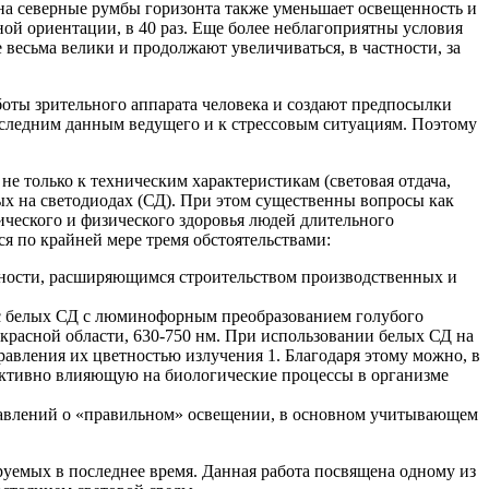
 на северные румбы горизонта также уменьшает освещенность и
й ориентации, в 40 раз. Еще более не­благоприятны условия
 весьма велики и продолжают увеличиваться, в частности, за
боты зрительного аппарата человека и создают предпосылки
последним данным ведущего и к стрессо­вым ситуациям. Поэтому
е только к техническим характеристикам (световая отдача,
емых на светодиодах (СД). При этом существенны вопросы как
ческого и физического здо­ровья людей длительного
ся по крайней мере тремя обстоятельствами:
стности, расширяющимся строительством про­изводственных и
ас белых СД с люминофорным преобразованием голубого
 красной области, 630-750 нм. При использовании белых СД на
вления их цвет­ностью излучения 1. Благодаря этому можно, в
 активно влияющую на биологические процессы в орга­низме
дставлений о «правильном» освещении, в основном учитывающем
руемых в последнее время. Данная работа посвящена одному из