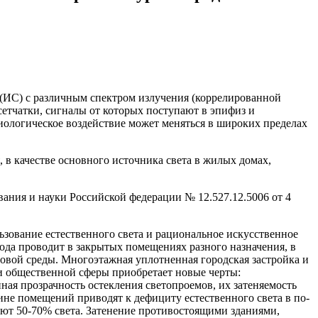
 (ИС) с различным спектром излучения (коррелированной
етчатки, сигналы от которых поступают в эпифиз и
биологическое воздействие может меняться в широких пределах
в качестве основного источника света в жилых домах,
вания и науки Российской федерации № 12.527.12.5006 от 4
зование естественного света и рациональное искусственное
да проводит в закрытых помещени­ях разного назначения, в
товой среды. Многоэтажная уплотненная городская застройка и
 и общественной сферы приобретает новые черты:
ая прозрачность остекления светопроемов, их затеняемость
ине помещений приводят к дефициту естественного света в по­
ают 50-70% света. Затенение противостоящими зда­ниями,