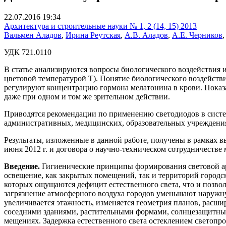
22.07.2016 19:34
Архитектура и строительные науки № 1, 2 (14, 15) 2013
Вальмен Аладов
,
Ирина Реутская
,
А.В. Аладов
,
А.Е. Черников
УДК 721.0110
В статье анализируются вопросы биологического воздействия 
цветовой температурой Т). Понятие биологического воздейств
регулируют концентрацию гормона мелатонина в крови. Показан
даже при одном и том же зрительном действии.
Приводятся рекомендации по применению светодиодов в систем
административных, медицинских, образовательных учреждениях,
Результаты, изложенные в данной работе, получены в рамках в
июня 2012 г. и договора о научно-техническом сотрудничест
Введение.
Гигиенические принципы формирования све­товой ар
освещение, как закрытых помещений, так и территорий городск
которых ощущаются дефицит есте­ственного света, что и позво
загрязнение атмосферно­го воздуха городов уменьшают наружн
увеличивается этажность, изменяется геометрия планов, расш
соседними зда­ниями, растительными формами, солнцезащитными
мещениях. Задержка естественного света остеклением све­топро