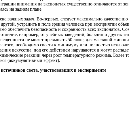
трации внимания на экспонатах существенно отличаются от зон 
аясь на заднем плане.
екс важных задач. Во-первых, следует максималь­но качественно
 с другой, устранить в поле зрения человека при восприятии об
имо обеспечить безопасность и со­хранность всех экспонатов. С
 отличие, например, от учебных заведений, больниц и других т
 освещенности не может превышать 50 люкс, для масляной живоп
 этого, необходимо свести к минимуму или полностью исключит
дения ис­кусства, под его действием нарушаются и могут распада
химические реакции через рост температурного режима. Более то
ться (аккумулятивный эффект).
 источников света, участвовавших в эксперименте