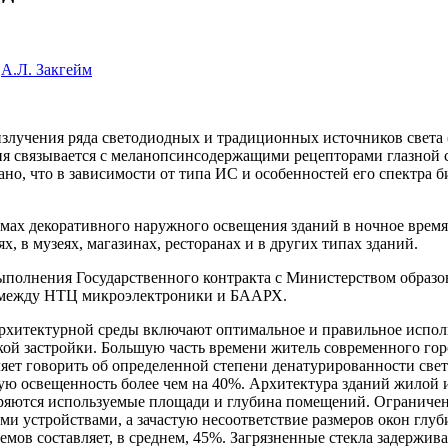
,
А.Л. Закгейм
излучения ряда светодиодных и традиционных источ­ников света
ия связывается с меланопсинсодержащими рецепторами глазной с
о, что в зависимости от типа ИС и особенно­стей его спектра 
ах декоративного наружного освещения зданий в ночное время, 
 в музеях, магазинах, ресторанах и в других типах зданий.
ыполнения Государственного контракта с Министер­ством образо
ве между НТЦ микроэлектроники и БААРХ.
хитектурной среды включают оптимальное и пра­вильное исполь
ой застройки. Большую часть времени житель современного горо
ляет говорить об определенной степени денатурированности све
ую освещенность бо­лее чем на 40%. Архитектура зданий жилой
иряются используемые площади и глубина помещений. Ограниченн
 устрой­ствами, а зачастую несоответствие размеров окон глуб
емов составляет, в среднем, 45%. Загрязненные стекла задержив