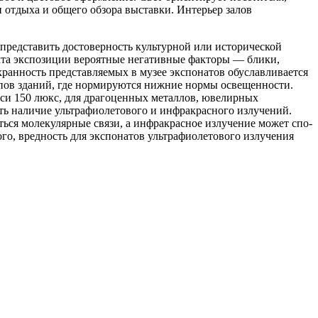
отдыха и общего обзора вы­ставки. Интерьер залов
 представить достоверность культурной или исторической
ъекта экспозиции вероятные негативные факторы — блики,
охранность представляемых в музее экспонатов обуславливается
ипов зданий, где нор­мируются нижние нормы освещенности.
иси 150 люкс, для драгоценных металлов, ювелирных
ь наличие уль­трафиолетового и инфракрасного излучений.
ться молекулярные связи, а инфракрасное излучение может спо­
го, вредность для экспонатов ультрафиолетового из­лучения