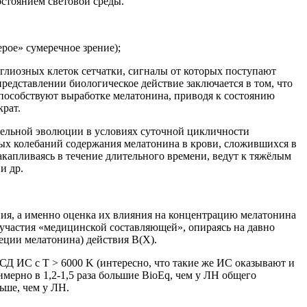
остоянием световой среды.
ерое» сумеречное зрение);
глиозных клеток сетчатки, сигналы от которых поступают
дставлении биологическое действие за­ключается в том, что
способствуют выработке мелато­нина, приводя к состоянию
крат.
ительной эволюции в условиях суточной циклично­сти
ных колебаний содержания мелатонина в крови, сложившихся в
акапливаясь в течение длительного времени, ведут к тяжёлым
и др.
твия, а именно оценка их влияния на концентрацию мелатонина
з участия «медицинской составляющей», опираясь на давно
еции мелатонина) действия B(X).
СД ИС с Т > 6000 K (интересно, что такие же ИС оказывают и
мерно в 1,2-1,5 раза большие BioEq, чем у ЛН общего
ьше, чем у ЛН.