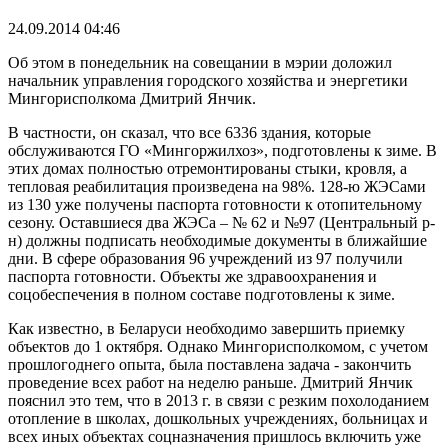
24.09.2014 04:46
Об этом в понедельник на совещании в мэрии доложил
начальник управления городского хозяйства и энергетики
Мингорисполкома Дмитрий Янчик.
В частности, он сказал, что все 6336 здания, которые
обслуживаются ГО «Мингоржилхоз», подготовлены к зиме. В
этих домах полностью отремонтированы стыки, кровля, а
тепловая реабилитация произведена на 98%. 128-ю ЖЭСами
из 130 уже получены паспорта готовности к отопительному
сезону. Оставшиеся два ЖЭСа – № 62 и №97 (Центральный р-
н) должны подписать необходимые документы в ближайшие
дни. В сфере образования 96 учреждений из 97 получили
паспорта готовности. Объекты же здравоохранения и
соцобеспечения в полном составе подготовлены к зиме.
Как известно, в Беларуси необходимо завершить приемку
объектов до 1 октября. Однако Мингорисполкомом, с учетом
прошлогоднего опыта, была поставлена задача - закончить
проведение всех работ на неделю раньше. Дмитрий Янчик
пояснил это тем, что в 2013 г. в связи с резким похолоданием
отопление в школах, дошкольных учреждениях, больницах и
всех иных объектах соцназначения пришлось включить уже