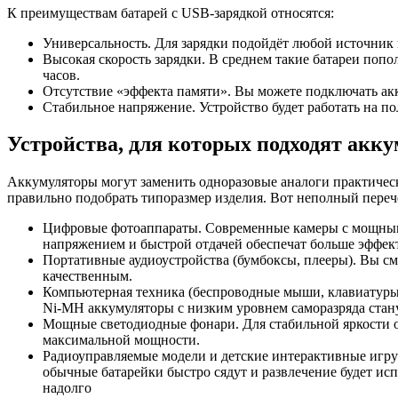
К преимуществам батарей с USB-зарядкой относятся:
Универсальность. Для зарядки подойдёт любой источник п
Высокая скорость зарядки. В среднем такие батареи поп
часов.
Отсутствие «эффекта памяти». Вы можете подключать акк
Стабильное напряжение. Устройство будет работать на п
Устройства, для которых подходят акк
Аккумуляторы могут заменить одноразовые аналоги практическ
правильно подобрать типоразмер изделия. Вот неполный переч
Цифровые фотоаппараты. Современные камеры с мощным
напряжением и быстрой отдачей обеспечат больше эффек
Портативные аудиоустройства (бумбоксы, плееры). Вы с
качественным.
Компьютерная техника (беспроводные мыши, клавиатуры,
Ni-MH аккумуляторы с низким уровнем саморазряда стан
Мощные светодиодные фонари. Для стабильной яркости о
максимальной мощности.
Радиоуправляемые модели и детские интерактивные иг
обычные батарейки быстро сядут и развлечение будет и
надолго