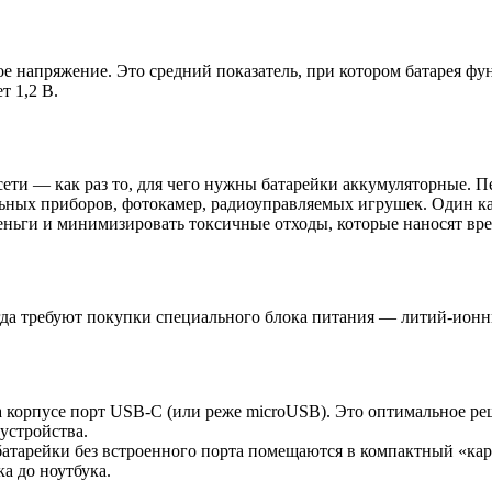
е напряжение. Это средний показатель, при котором батарея ф
 1,2 В.
ети — как раз то, для чего нужны батарейки аккумуляторные. П
ных приборов, фотокамер, радиоуправляемых игрушек. Один кач
еньги и минимизировать токсичные отходы, которые наносят вре
егда требуют покупки специального блока питания — литий-ио
корпусе порт USB-C (или реже microUSB). Это оптимальное реш
устройства.
батарейки без встроенного порта помещаются в компактный «ка
а до ноутбука.