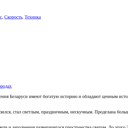
с
,
Скорость
,
Техника
ородах
ения Беларуси имеют богатую историю и обладают ценным истор
ился, стал светлым, праздничным, нескучным. Проделана большая
мли и заполнения разверзшегося пространства светом. До этого З