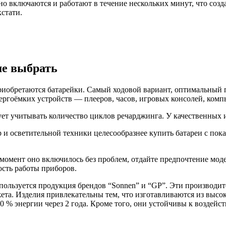
о включаются и работают в течение нескольких минут, что созд
стати.
ше выбрать
риобретаются батарейки. Самый ходовой вариант, оптимальный
ергоёмких устройств — плееров, часов, игровых консолей, ком
ет учитывать количество циклов речарджинга. У качественных и
р и осветительной техники целесообразнее купить батареи с пок
 момент оно включилось без проблем, отдайте предпочтение моде
ость работы приборов.
 пользуется продукция брендов “Sonnen” и “GP”. Эти производ
ета. Изделия привлекательны тем, что изготавливаются из выс
0 % энергии через 2 года. Кроме того, они устойчивы к воздей