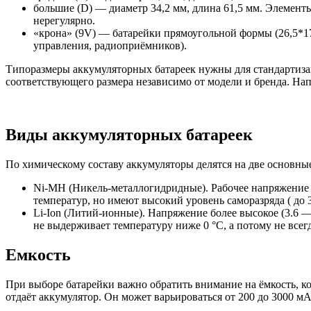
большие (D) — диаметр 34,2 мм, длина 61,5 мм. Элементы
нерегулярно.
«крона» (9V) — батарейки прямоугольной формы (26,5*17
управления, радиоприёмников).
Типоразмеры аккумуляторных батареек нужны для стандартиза
соответствующего размера независимо от модели и бренда. На
Виды аккумуляторных батареек
По химическому составу аккумуляторы делятся на две основны
Ni-MH (Никель-металлогидридные). Рабочее напряжение с
температур, но имеют высокий уровень саморазряда ( до 
Li-Ion (Литий-ионные). Напряжение более высокое (3.6 — 
не выдерживает температуру ниже 0 °C, а потому не всег
Емкость
При выборе батарейки важно обратить внимание на ёмкость, ко
отдаёт аккумулятор. Он может варьироваться от 200 до 3000 м