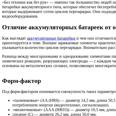
«Без техники как без рук» — именно так большинство людей о
батарейки аккумуляторного типа, которые обеспечат беспереб
которые выдерживают сотни циклов перезарядки. Они подходя
видеооборудования.
Отличие аккумуляторных батареек от
Как выглядят
аккумуляторные батарейки
и чем они отличаются
ориентируется в теме. Внешне заряжаемые элементы практически
указывается количество циклов перезарядки. Внимательно рассм
Разница между многоразовыми и одноразовыми элементами пит
химических реакциях, разрушающих электроды — с каждым часо
основаны на металлических сплавах, позволяющих многократн
Форм-фактор
Под форм-фактором понимается совокупность таких параметров
«пальчиковые» (AA (HR6) — диаметр 14,5 мм, длина 50,5
потреблением энергии (видеотехнике, сигнализации).
«мизинчиковые» (AAA (HR03)) — диаметр 10,5 мм, длина
средние (С) — диаметр 26,2 мм, длина 50,0 мм.