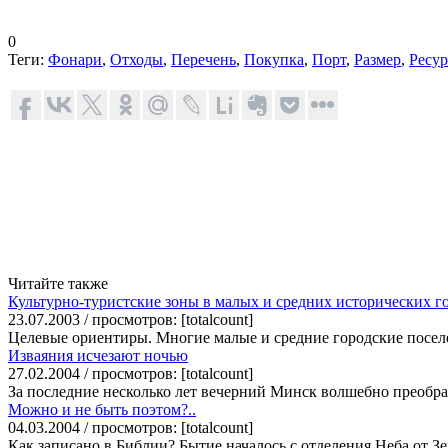
0
Теги:
Фонари
,
Отходы
,
Перечень
,
Покупка
,
Порт
,
Размер
,
Ресур
Читайте также
Культурно-туристские зоны в малых и средних исторических г
23.07.2003 / просмотров: [totalcount]
Целевые ориентиры. Многие малые и средние городские посел
Изваяния исчезают ночью
27.02.2004 / просмотров: [totalcount]
За последние несколько лет вечерний Минск волшебно преобраз
Можно и не быть поэтом?..
04.03.2004 / просмотров: [totalcount]
Как записано в Библии? Бытие началось с отделения Неба от Зе