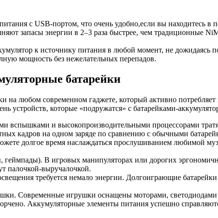
итания с USB-портом, что очень удобно,если вы находитесь в п
олняют запасы энергии в 2–3 раза быстрее, чем традиционные N
умулятор к источнику питания в любой момент, не дожидаясь по
олную мощность без нежелательных перепадов.
умуляторные батарейки
и на любом современном гаджете, который активно потребляет 
ень устройств, которые «подружатся» с батарейками-аккумулято
и вспышками и высокопроизводительными процессорами тратят
тных кадров на одном заряде по сравнению с обычными батарей
можете долгое время наслаждаться прослушиванием любимой му
 геймпады). В игровых манипуляторах или дорогих эргономичн
ут палочкой-выручалочкой.
свещения требуется немало энергии. Долгоиграющие батарейки 
рушки. Современные игрушки оснащены моторами, светодиодами
спорчено. Аккумуляторные элементы питания успешно справляют