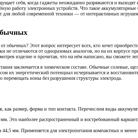
щущает себя, когда гаджеты неожиданно разряжаются и выходят
ойную работу электронных устройств. Что такое аккумуляторны
т для любой современной техники — от интерактивных игрушек и
 обычных
 от обычных? Этот вопрос интересует всех, кто хочет приобрес
 не отличаются от одноразовых аналогов, но на их корпусе прис
отрев изделие и прочитав, что на нём написано, вы сможете лег
ания заключается в химическом составе. Обычные солевые, ще
м их энергетический потенциал исчерпывается и восстановить 
о перемещать ионы без разрушения структуры электрода.
, как размер, форма и тип контакта. Перечислим виды аккумуля
 мм. Это наиболее распространенный и востребованный вариант
 44,5 мм. Применяется для электропитания компактных и менее 