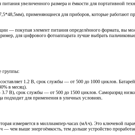
 питания увеличенного размера и ёмкости для портативной техн
,5*48,5мм), применяющиеся для приборов, которые работают пр
ции — покупая элемент питания определённого формата, вы мож
пример, для цифрового фотоаппарата лучше выбрать пальчиковы
е группы:
оставляет 1.2 В, срок службы — от 500 до 1000 циклов. Батар
30% в месяц).
3.7 В), срок службы — от 500 до 1500 циклов. Саморазряд низкий
да подходит для применения в уличных условиях.
торая измеряется в миллиампер-часах (мАч). Это ключевой пара
Ач — чем выше энергоёмкость, тем дольше устройство проработае