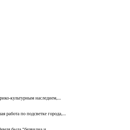
ико-культурным наследием,...
 работа по подсветке города,...
емля была “безвидна и...