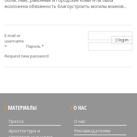
областные, районные и городские комитеты была
возложена обязанность благоустроить могилы воинов...
E-mail or
log in
username
Пароль
*
*
Request new password
МАТЕРИАЛЫ
О НАС
Пресса
О нас
Архитектура и
Рекламодателям
строительные науки