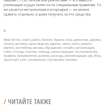
смешан с ГСМ, песком или реагентами — его вывоз и
утилизация осуществляется по специальным правилам. То
же касается металлолома и вторсырья — их можно
сдавать отдельно, и даже получать за это средства.
0
Теги:
бетон
,
совет
,
район
,
бизнес
,
бумага
,
план
,
демонтаж
,
дерево
,
оплата
,
договор
,
цена
,
квартал
,
журнал
,
заказ
,
закон
,
ремонт
,
кирпич
,
контейнер
,
москва
,
обращения
,
онлайн
,
организация
,
ответ
,
отходы
,
пластик
,
помощь
,
реконструкция
,
постановление
,
правила
,
предприятие
,
размер
,
расходы
,
рекомендации
,
рф
,
сбор
,
транспорт
,
снег
,
соглашение
,
сортировка
,
техника
ЧИТАЙТЕ ТАКЖЕ