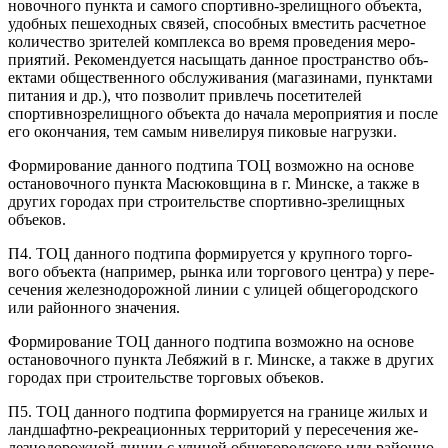
новочного пункта и самого спортивно-зрелищного объекта,
удобных пешеходных связей, способных вместить расчетное
количество зрителей комплекса во время проведения меро­
приятий. Рекомендуется насыщать данное пространство объ­
ектами общественного обслуживания (магазинами, пунктами
питания и др.), что позволит привлечь посетителей
спортивно­зрелищного объекта до начала мероприятия и после
его оконча­ния, тем самым нивелируя пиковые нагрузки.
Формирование данного подтипа ТОЦ возможно на основе
остановочного пункта Масюковщина в г. Минске, а также в
дру­гих городах при строительстве спортивно-зрелищных
объеков.
П4. ТОЦ данного подтипа формируется у крупного торго­
вого объекта (например, рынка или торгового центра) у пере­
сечения железнодорожной линии с улицей общегородского
или районного значения.
Формирование ТОЦ данного подтипа возможно на основе
остановочного пункта Лебяжий в г. Минске, а также в других
городах при строительстве торговых объеков.
П5. ТОЦ данного подтипа формируется на границе жилых и
ландшафтно-рекреационных территорий у пересечения же­
лезнодорожной линии с улицей общегородского или районно­