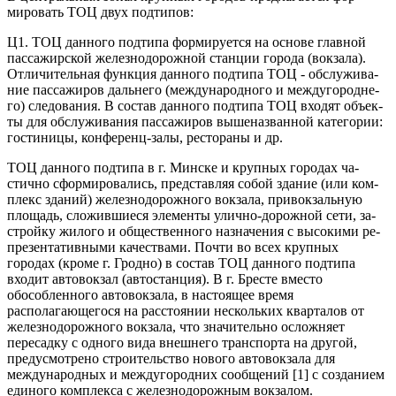
мировать ТОЦ двух подтипов:
Ц1. ТОЦ данного подтипа формируется на основе главной
пассажирской железнодорожной станции города (вокзала).
Отличительная функция данного подтипа ТОЦ - обслужива­
ние пассажиров дальнего (международного и междугородне­
го) следования. В состав данного подтипа ТОЦ входят объек­
ты для обслуживания пассажиров вышеназванной категории:
гостиницы, конференц-залы, рестораны и др.
ТОЦ данного подтипа в г. Минске и крупных городах ча­
стично сформировались, представляя собой здание (или ком­
плекс зданий) железнодорожного вокзала, привокзальную
площадь, сложившиеся элементы улично-дорожной сети, за­
стройку жилого и общественного назначения с высокими ре­
презентативными качествами. Почти во всех крупных
городах (кроме г. Гродно) в состав ТОЦ данного подтипа
входит авто­вокзал (автостанция). В г. Бресте вместо
обособленного авто­вокзала, в настоящее время
располагающегося на расстоянии нескольких кварталов от
железнодорожного вокзала, что зна­чительно осложняет
пересадку с одного вида внешнего транс­порта на другой,
предусмотрено строительство нового авто­вокзала для
международных и междугородних сообщений [1] с созданием
единого комплекса с железнодорожным вокзалом.