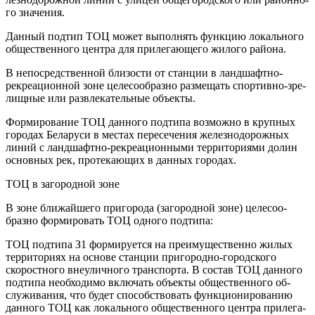
го значения.
Данный подтип ТОЦ может выполнять функцию локаль­ного
общественного центра для прилегающего жилого района.
В непосредственной близости от станции в ландшафтно­
рекреационной зоне целесообразно размещать спортивно-зре­
лищные или развлекательные объекты.
Формирование ТОЦ данного подтипа возможно в крупных
городах Беларуси в местах пересечения железнодорожных
линий с ландшафтно-рекреационными территориями долин
основных рек, протекающих в данных городах.
ТОЦ в загородной зоне
В зоне ближайшего пригорода (загородной зоне) целесоо­
бразно формировать ТОЦ одного подтипа:
ТОЦ подтипа З1 формируется на преимущественно жи­лых
территориях на основе станции пригородно-городского
скоростного внеуличного транспорта. В состав ТОЦ данного
подтипа необходимо включать объекты общественного об­
служивания, что будет способствовать функционированию
данного ТОЦ как локального общественного центра прилега­