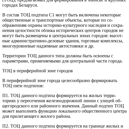
городах Беларуси.
В состав ТОЦ подтипа С1 могут быть включены некото­рые
общественные и транспортные объекты, которые по со­
ображениям охраны историко-культурного наследия и сохра­
нения целостности облика исторических центров городов не
могут быть размещены в центральных зонах городов: высот­
ные административно-деловые здания, торговые комплексы,
многоуровневые надземные автостоянки и др.
Территории ТОЦ данного типа должны быть освоены с
параметрами, применяемыми для центральной части города.
ТОЦ в периферийной зоне городов
В периферийной зоне города целесообразно формировать
ТОЦ пяти подтипов:
П1. ТОЦ данного подтипа формируется на жилых терри­
ториях у пересечения железнодорожной линии с улицей об­
щегородского или районного значения. Данный подтип ТОЦ
может выполнять функцию локального общественного цен­тра
для прилегающего жилого района.
П2. ТОЦ данного подтипа формируется на границе жи­лых и