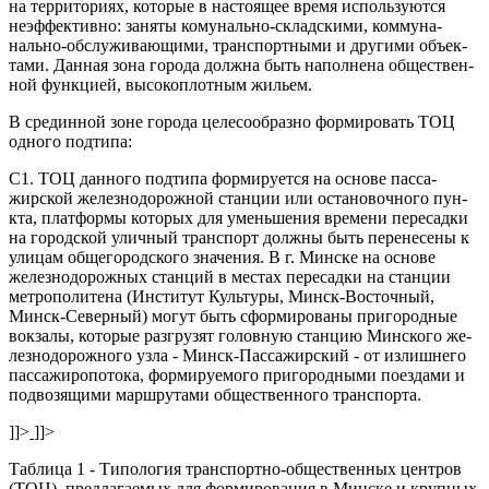
на территориях, которые в настоящее время используются
неэффективно: заняты комунально-складскими, коммуна-
нально-обслуживающими, транспортными и другими объек­
тами. Данная зона города должна быть наполнена обществен­
ной функцией, высокоплотным жильем.
В срединной зоне города целесообразно формировать ТОЦ
одного подтипа:
С1. ТОЦ данного подтипа формируется на основе пасса­
жирской железнодорожной станции или остановочного пун­
кта, платформы которых для уменьшения времени пересадки
на городской уличный транспорт должны быть перенесены к
улицам общегородского значения. В г. Минске на основе
железнодорожных станций в местах пересадки на станции
метрополитена (Институт Культуры, Минск-Восточный,
Минск-Северный) могут быть сформированы пригородные
вокзалы, которые разгрузят головную станцию Минского же­
лезнодорожного узла - Минск-Пассажирский - от излишнего
пассажиропотока, формируемого пригородными поездами и
подвозящими маршрутами общественного транспорта.
]]>
]]>
Таблица 1 - Типология транспортно-общественных центров
(ТОЦ), предлагаемых для формирования в Минске и крупных