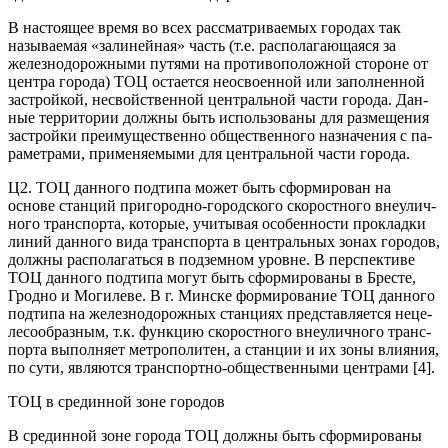
В настоящее время во всех рассматриваемых городах так
называемая «залинейная» часть (т.е. располагающаяся за
железнодорожными путями на противоположной стороне от
центра города) ТОЦ остается неосвоенной или заполненной
застройкой, несвойственной центральной части города. Дан­
ные территории должны быть использованы для размещения
застройки преимущественно общественного назначения с па­
раметрами, применяемыми для центральной части города.
Ц2. ТОЦ данного подтипа может быть сформирован на
основе станций пригородно-городского скоростного внеулич­
ного транспорта, которые, учитывая особенности прокладки
линий данного вида транспорта в центральных зонах городов,
должны располагаться в подземном уровне. В перспективе
ТОЦ данного подтипа могут быть сформированы в Бресте,
Гродно и Могилеве. В г. Минске формирование ТОЦ данного
подтипа на железнодорожных станциях представляется неце­
лесообразным, т.к. функцию скоростного внеуличного транс­
порта выполняет метрополитен, а станции и их зоны влияния,
по сути, являются транспортно-общественными центрами [4].
ТОЦ в срединной зоне городов
В срединной зоне города ТОЦ должны быть сформирова­ны