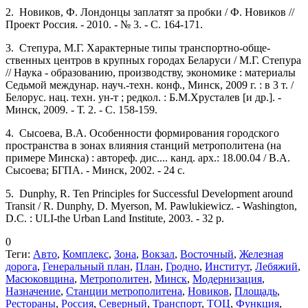
2. Новиков, Ф. Лондонцы заплатят за пробки / Ф. Новиков //
Проект Россия. - 2010. - № 3. - С. 164-171.
3. Степура, М.Г. Характерные типы транспортно-обще­
ственных центров в крупных городах Беларуси / М.Г. Степура
// Наука - образованию, производству, эконо­мике : материалы
Седьмой междунар. науч.-техн. конф., Минск, 2009 г. : в 3 т. /
Белорус. нац. техн. ун-т ; редкол. : Б.М.Хрусталев [и др.]. -
Минск, 2009. - Т. 2. - С. 158-159.
4. Сысоева, В.А. Особенности формирования городского
пространства в зонах влияния станций метрополитена (на
примере Минска) : автореф. дис.... канд. арх.: 18.00.04 / В.А.
Сысоева; БГПА. - Минск, 2002. - 24 с.
5. Dunphy, R. Ten Principles for Successful Development around
Transit / R. Dunphy, D. Myerson, M. Pawlukiewicz. - Wash­ington,
D.C. : ULI-the Urban Land Institute, 2003. - 32 p.
0
Теги:
Авто
,
Комплекс
,
Зона
,
Вокзал
,
Восточный
,
Железная
дорога
,
Генеральный план
,
План
,
Гродно
,
Институт
,
Лебяжий
,
Масюковщина
,
Метрополитен
,
Минск
,
Модернизация
,
Назначение
,
Станции метрополитена
,
Новиков
,
Площадь
,
Рестораны
,
Россия
,
Северный
,
Транспорт
,
ТОЦ
,
Функция
,