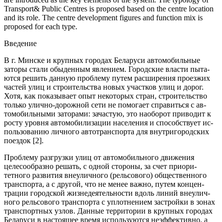
Transport& Public Centres is proposed based on the centre location
and its role. The centre development figures and function mix is
proposed for each type.
Введение
В г. Минске и крупных городах Беларуси автомобильные
заторы стали обыденным явлением. Городские власти пыта­
ются решить данную проблему путем расширения проезжих
частей улиц и строительства новых участков улиц и дорог.
Хотя, как показывает опыт некоторых стран, строительство
только улично-дорожной сети не помогает справиться с ав­
томобильными заторами: зачастую, это наоборот приводит к
росту уровня автомобилизации населения и способствует ис­
пользованию личного автотранспорта для внутригородских
поездок [2].
Проблему разгрузки улиц от автомобильного движения
целесообразно решать, с одной стороны, за счет приори­
тетного развития внеуличного (рельсового) общественного
транспорта, а с другой, что не менее важно, путем концен­
трации городской жизнедеятельности вдоль линий внеулич­
ного рельсового транспорта с уплотнением застройки в зонах
транспортных узлов. Данные территории в крупных городах
Беларуси в настоящее время используются неэффективно, а