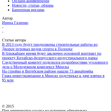
Онлайн-конференции
Новости, статьи, обзоры
Баннерная реклама
Автор
Ирина Галинко
-
-
Статьи автора
В 2013 году будут продолжены строительные работы во
Дворце игровых видов спорта в Полоцке
В ближайшее время будет заключен основной контракт по
проекту Китайско-белорусского индустриального парка
Следственный комитет поделился подробностями уголовного
дела о Молодежном комплексе Минска
На стройке в Витебском районе нашли 73 авиабомбы
Глава инвесткомпании в Минске подстрекал к даче взятки в
$5 млн
© 2015
При перепечатке ссылка на источник обязательна