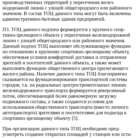
производственных территорий у пересечения желез­
нодорожной линии с улицей общегородского или районного
значения. В состав ТОЦ данного типа могут быть включены
административно-бытовые здания предприятий.
П3. ТОЦ данного подтипа формируется у крупного спор­
тивно-зрелищного объекта у пересечения железнодорожной
линии с улицей общегородского или районного значения.
Данный подтип ТОЦ выполняет обслуживающую функцию
по отношению к крупному спортивно-зрелищному объекту,
обе­спечивая условия комфортной доставки и отправления
зрителей и посетителей данного объекта, а также может
выполнять функцию общественного центра прилегающего
жилого рай­она. Наличие данного типа ТОЦ благоприятно
сказывается на функционировании транспортной системы
городов, т.к. на радиальных центростремительных линиях
железнодорож­ного транспорта формируется реверсивный
поток, обеспечи­вающий более равномерную загрузку
подвижного состава, а также создаются условия для
использования общественного транспорта (вместо личного
автотранспорта) зрителями и по­сетителями для подъезда к
спортивно-зрелищному объекту [5].
При организации данного типа ТОЦ необходимо пред­
усмотреть создание открытых площадей у станции или оста­