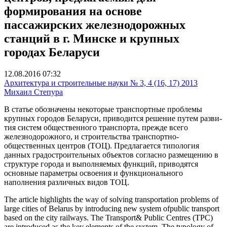
формирования на основе
пассажирских железнодорожных
станций в г. Минске и крупных
городах Беларуси
12.08.2016 07:32
Архитектура и строительные науки № 3, 4 (16, 17) 2013
Михаил Степура
В статье обозначены некоторые транспортные проблемы
крупных городов Беларуси, приводится решение путем разви­
тия систем общественного транспорта, прежде всего
железнодорожного, и строительства транспортно-
общественных центров (ТОЦ). Предлагается типология
данных градостроительных объектов согласно размещению в
структуре города и выполняемых функций, приводятся
основные параметры освоения и функционального
наполнения различных видов ТОЦ.
The article highlights the way of solving transportation problems of
large cities of Belarus by introducing new system ofpublic transport
based on the city railways. The Transport& Public Centres (TPC)
are introduced as the key elements of the system. The typology of