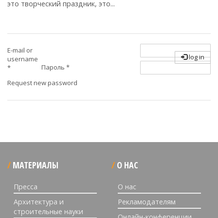
это творческий праздник, это...
E-mail or
log in
username
Пароль
*
*
Request new password
МАТЕРИАЛЫ
О НАС
Пресса
О нас
Архитектура и
Рекламодателям
строительные науки
Онлайн-конференции