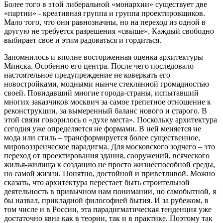
Более того в этой либеральной «монархии» существует две
«партии» - креативная группа и группа проектировщиков.
Мало того, что они равнозначны, но на переход из одной в
другую не требуется разрешения «свыше». Каждый свободно
выбирает свое и этим радоваться и гордиться.
Запомнилось и вполне восторженная оценка архитектуры
Минска. Особенно его центра. После чего последовало
настоятельное предупреждение не коверкать его
новостройками, модными нынче стеклянной громадностью
своей. Повидавший многие города-страны, испытавший
многих заказчиков москвич за самое трепетное отношение к
реконструкции, за вымеренный баланс нового и старого. В
этой связи говорилось о «духе места». Поскольку архитектура
сегодня уже определяется не формами. В ней меняется не
мода или стиль – трансформируется более существенное,
мировоззренческое парадигма. Для московского зодчего – это
переход от проектирования здания, сооружений, всяческого
жилья-жилища к созданию не просто жизнеспособной среды,
но самой жизни. Понятно, достойной и приветливой. Можно
сказать, что архитектура перестает быть строительной
деятельность в привычном нам понимании, но самобытной, я
бы назвал, прикладной философией бытия. И за рубежом, в
том числе и в России, эта парадигматическая тенденция уже
достаточно явна как в теории, так и в практике. Поэтому так