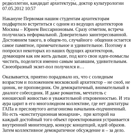
редколлегии, кандидат архитектуры, доктор культурологии
07.05.2012 10:57
Накануне Первомая нашим студентам архитекторам
подфартило встретиться с одним из ведущих архитекторов
Москвы – Юрием Виссарионовым. Сразу отметим, встреча
получилась неформальной. Доверительно заинтересованной.
Достоянием такого, в общем-то, случайного общения остается
самое памятное, примечательное и удивительное. Поэтому я
попросил некоторых из наших будущих архитекторов,
думающим как им жить дальше, под кого свои идеи-помыслы
чистить, поделится именно самым запавшим, удивительным.
Своеобразный экзит-пол получился и…
Оказывается, приятно порадовало их, что с солидным
возрастом и положением московский архитектор – не сноб, не
циник, не проповедник. Он демократичный, внимательный в
диалоге собеседник. И даже романтик, мечтатель с
юношеской живостью и уважительной откровенностью. И эта
аура царит в его многолюдном коллективе, где нет диктатуры
ГАПа и пресловутого антагонизма начальник-подчиненный.
Но есть «конституционная монархия», при которой на
каждый достойный того объект проектирования устраивается
внутренний минитендер, конкурс концепций, идей образов.
Затем коллективное демократичное обсуждение и – за дело.