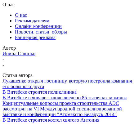
О нас
О нас
Рекламодателям
Онлайн-конференции
Новости, статьи, обзоры
Баннерная реклама
Автор
Ирина Галинко
-
-
Статьи автора
Лукашенко открыл гостиницу, которую построила компания
его большого друга
В Витебске строится поликлиника
В Витебске в январе – июле введено 85 тысяч кв. м жилья
Концептуальные вопросы проекта строительства АЭС
рассмотрят на VI Международной специализированной
выставке и конференции "Атомэкспо-Беларусь-2014"
В Витебске строится костел святого Антония