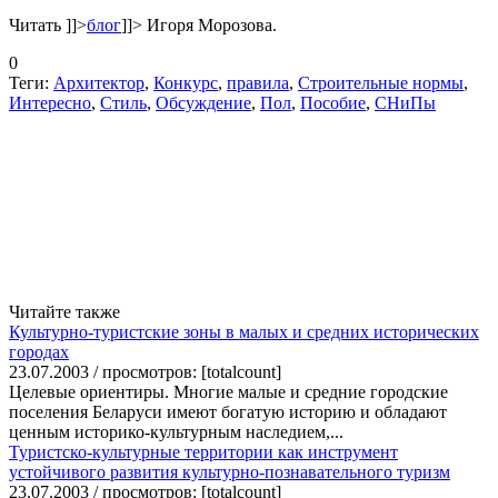
Читать
]]>
блог
]]>
Игоря Морозова.
0
Теги:
Архитектор
,
Конкурс
,
правила
,
Строительные нормы
,
Интересно
,
Стиль
,
Обсуждение
,
Пол
,
Пособие
,
СНиПы
Читайте также
Культурно-туристские зоны в малых и средних исторических
городах
23.07.2003 / просмотров: [totalcount]
Целевые ориентиры. Многие малые и средние городские
поселения Беларуси имеют богатую историю и обладают
ценным историко-культурным наследием,...
Туристско-культурные территории как инструмент
устойчивого развития культурно-познавательного туризм
23.07.2003 / просмотров: [totalcount]