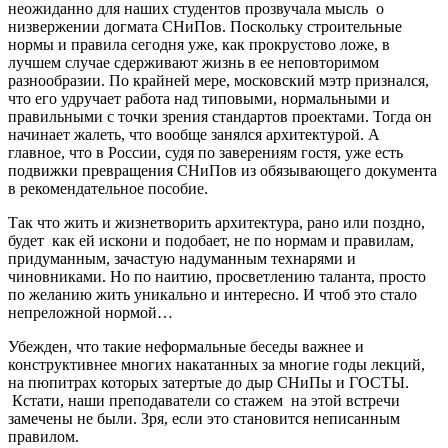
неожиданно для наших студентов прозвучала мысль о
низвержении догмата СНиПов. Поскольку строительные
нормы и правила сегодня уже, как прокрустово ложе, в
лучшем случае сдерживают жизнь в ее неповторимом
разнообразии. По крайней мере, московский мэтр признался,
что его удручает работа над типовыми, нормальными и
правильными с точки зрения стандартов проектами. Тогда он
начинает жалеть, что вообще занялся архитектурой. А
главное, что в России, судя по заверениям гостя, уже есть
подвижки превращения СНиПов из обязывающего документа
в рекомендательное пособие.
Так что жить и жизнетворить архитектура, рано или поздно,
будет как ей искони и подобает, не по нормам и правилам,
придуманным, зачастую надуманным технарями и
чиновниками. Но по наитию, просветлению таланта, просто
по желанию жить уникально и интересно. И чтоб это стало
непреложной нормой…
Убежден, что такие неформальные беседы важнее и
конструктивнее многих накатанных за многие годы лекций,
на пюпитрах которых затертые до дыр СНиПы и ГОСТЫ.
Кстати, наши преподаватели со стажем на этой встречи
замечены не были. Зря, если это становится неписанным
правилом.