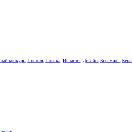
ный конкурс
,
Премия
,
Плитка
,
Испания
,
Дизайн
,
Керамика
,
Кера
ородах