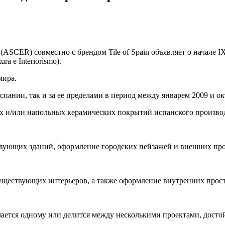
SCER) совместно с брендом Tile of Spain объявляет о начале 
ra e Interiorismo).
мира.
пании, так и за ее пределами в период между январем 2009 и ок
х и/или напольных керамических покрытий испанского производс
вующих зданий, оформление городских пейзажей и внешних про
уществующих интерьеров, а также оформление внутренних прост
ется одному или делится между несколькими проектами, досто