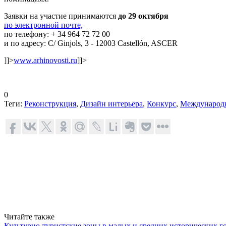
Заявки на участие принимаются
до 29 октября
по электронной почте,
по телефону: + 34 964 72 72 00
и по адресу: C/ Ginjols, 3 - 12003 Castellón, ASCER
]]>
www.arhinovosti.ru
]]>
0
Теги:
Реконструкция
,
Дизайн интерьера
,
Конкурс
,
Международ
Читайте также
Культурно-туристские зоны в малых и средних исторических г