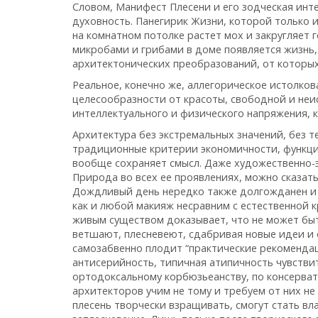
Словом, Манифест Плесени и его зодческая инт
духовность. Панегирик Жизни, которой только и
на комнатном потолке растет мох и закругляет г
микробами и грибами в доме появляется жизнь,
архитектонических преобразований, от которых
Реальное, конечно же, аллегорическое истолк
целесообразности от красоты, свободной и неи
интеллектуального и физического напряжения, к
Архитектура без экстремальных значений, без т
традиционные критерии экономичности, функци
вообще сохраняет смысл. Даже художественно-э
Природа во всех ее проявлениях, можно сказать
Дождливый день нередко также долгожданен и р
как и любой макияж несравним с естественной к
живым существом доказывает, что не может быт
ветшают, плесневеют, сдабривая новые идеи и 
самозабвенно плодит “практические рекомендац
антисерийность, типичная атипичность чувствит
ортодоксальному корбюзьеанству, по консерва
архитекторов учим не тому и требуем от них не 
плесень творчески взращивать, смогут стать в