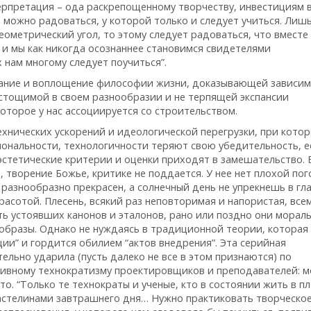
ерпретация – ода раскрепощенному творчеству, инвестициям 
 можно радоваться, у которой только и следует учиться. Лишь
еометрический угол, то этому следует радоваться, что вместе 
 и мы как никогда осознаннее становимся свидетелями
 нам многому следует поучиться”.
ование и воплощение философии жизни, доказывающей зависи
стощимой в своем разнообразии и не терпящей экспансии
оторое у нас ассоциируется со строительством.
ехнических ускорений и идеологической перегрузки, при кото
ональности, технологичности теряют свою убедительность, е
стетические критерии и оценки приходят в замешательство. 
, творение Божье, критике не поддается. У нее нет плохой пог
азнообразно прекрасен, а солнечный день не упрекнешь в гл
расотой. Плесень, всякий раз неповторимая и напористая, все
ь устоявших канонов и эталонов, рано или поздно они морал
образы. Однако не нуждаясь в традиционной теории, которая
ии” и гордится обилием “актов внедрения”. Эта серийная
ельно ударила (пусть далеко не все в этом признаются) по
тивному технократизму проектировщиков и преподавателей: м
то. “Только те технократы и ученые, кто в состоянии жить в п
ластелинами завтрашнего дня… Нужно практиковать творческо