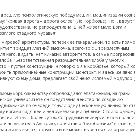
едрешило психологическую победу машин, машинизации созна
у: “кривая дорога – дорога ослов” (Ле Корбюзье). Но… вдруг: 
удожественна, но репродуктивна. В ней живет мало Бога и
озглого стадного муравья”.
 мировой архитектуры, поперек ее генеральной, то есть прямо
нтует тридцатилетний выскочка, всего-то с… трехмесячным
я него, видать, нет никаких авторитетов, а самые прогресси
злобе. “Безответственная разрушительная злоба у многих
то – пустые конструкции. Я говорю о Ле Корбюзье, который х
роить прямолинейные конструкции-монстры”. И здесь же явно 
тивную” схему дома, предлагает свой неисчисляемый модулор (
римому корбюзьеанству сопровождался эпатажными, на грани
Венском университете он представил действо по созданию
подвижников по очереди тянули одну бесконечную линию по ст
жду ногами сидящей и недоумевающей публики. Стоило одному
ретий. И так – более суток. Сотрудники университета в полной
рочно вылетел в Австрию, прочитав о “безобразиях” в газете, 
ая жизнь вьется, струится и не может вырваться из ограниче