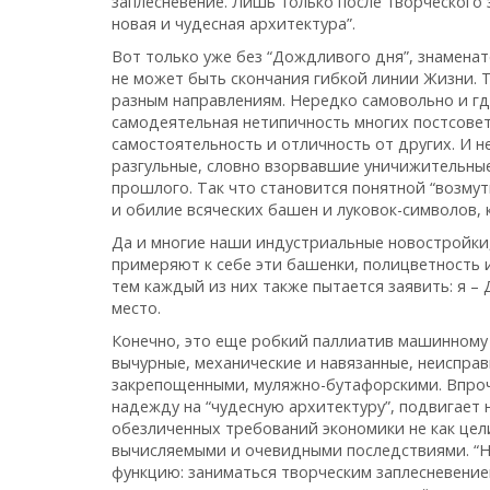
заплесневение. Лишь только после творческого 
новая и чудесная архитектура”.
Вот только уже без “Дождливого дня”, знаменат
не может быть скончания гибкой линии Жизни. Т
разным направлениям. Нередко самовольно и гд
самодеятельная нетипичность многих постсовет
самостоятельность и отличность от других. И н
разгульные, словно взорвавшие уничижительны
прошлого. Так что становится понятной “возму
и обилие всяческих башен и луковок-символов, к
Да и многие наши индустриальные новостройки,
примеряют к себе эти башенки, полицветность и
тем каждый из них также пытается заявить: я – 
место.
Конечно, это еще робкий паллиатив машинному 
вычурные, механические и навязанные, неисправ
закрепощенными, муляжно-бутафорскими. Впроче
надежду на “чудесную архитектуру”, подвигает 
обезличенных требований экономики не как цели
вычисляемыми и очевидными последствиями. “Н
функцию: заниматься творческим заплесневением