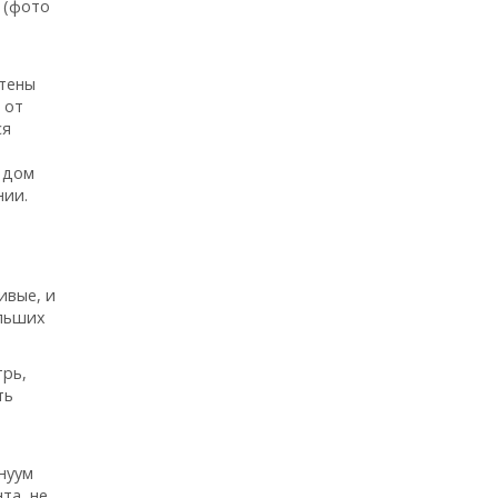
 (фото
стены
 от
ся
ю дом
нии.
ивые, и
ольших
трь,
ть
нуум
та, не