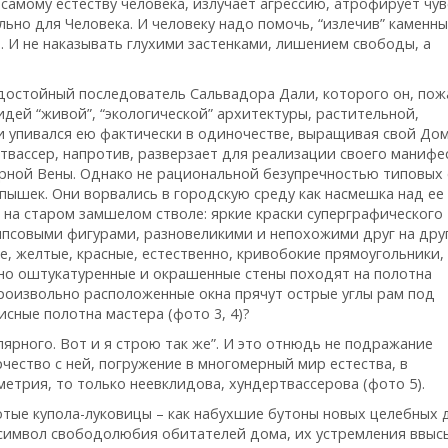
амому естеству человека, излучает агрессию, атрофирует чув
ьно для Человека. И человеку надо помочь, “излечив” каменн
д. И не наказывать глухими застенками, лишением свободы, а
 достойный последователь Сальвадора Дали, которого он, пож
дей “живой”, “экологической” архитектуры, растительной,
и упивался ею фактически в одиночестве, выращивая свой Дом
ертвассер, напротив, разверзает для реализации своего манифе
рной Вены. Однако не рациональной безупречностью типовых
пышек. Они ворвались в городскую среду как насмешка над ее
на старом замшелом стволе: яркие краски суперграфического
ипсовыми фигурами, разновеликими и непохожими друг на дру
ие, желтые, красные, естественно, кривобокие прямоугольники,
но оштукатуренные и окрашенные стены походят на полотна
произвольно расположенные окна прячут острые углы рам под
сные полотна мастера (фото 3, 4)?
ярного. Вот и я строю так же”. И это отнюдь не подражание
чество с ней, погружение в многомерный мир естества, в
метрия, то только неевклидова, хундертвассерова (фото 5).
тые купола-луковицы – как набухшие бутоны новых целебных д
 символ свободолюбия обитателей дома, их устремления ввысь