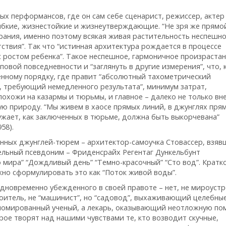
х перформансов, где он сам себе сценарист, режиссер, актер
гибкие, жизнестойкие и жизнеутверждающие. “Не зря же прямо
рания, именно поэтому всякая живая растительность неспешно
ствия”. Так что “истинная архитектура рождается в процессе
с ростом ребенка”. Такое неспешное, гармоничное произраста
овой повседневности и “заглянуть в другие измерения”, что, 
енному порядку, где правит “абсолютный тахометрический
s), требующий немедленного результата”, минимум затрат,
охожи на казармы и тюрьмы, и главное – далеко не только вн
ю природу. “Мы живем в хаосе прямых линий, в джунглях пря
ужает, как заключенных в тюрьме, должна быть выкорчевана”
58).
енных джунглей-тюрем – архитектор-самоучка Стовассер, взя
тельный псевдоним – Фриденсрайх Регентаг Дункельбунт
 мира” “Дождливый день” “Темно-красочный” “Сто вод”. Кратко
жно сформулировать это как “Поток живой воды”.
одновременно убежденного в своей правоте – нет, не мироустр
оитель, не “машинист”, но “садовод”, выхаживающий целебны
ипломированный ученый, а лекарь, оказывающий неотложную по
рое творят над нашими чувствами те, кто возводит скучные,