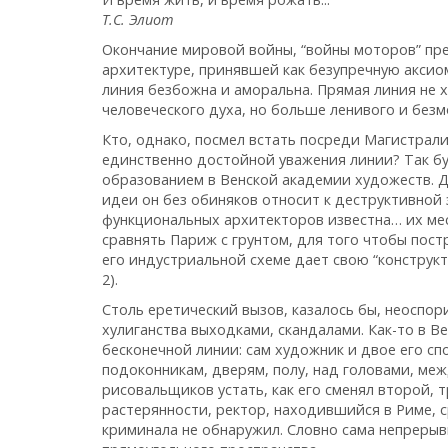
Т.С.
Элиот
Окончание мировой войны, “войны моторов” пр
архитектуре, принявшей как безупречную аксиом
линия безбожна и аморальна. Прямая линия не х
человеческого духа, но больше ленивого и безм
Кто, однако, посмел встать посреди Магистрали
единственно достойной уважения линии? Так бу
образованием в Венской академии художеств. Дл
идеи он без обиняков относит к деструктивной 
функциональных архитекторов известна… их мес
сравнять Париж с грунтом, для того чтобы пост
его индустриальной схеме дает свою “конструк
2).
Столь еретический вызов, казалось бы, неоспо
хулиганства выходками, скандалами. Как-то в 
бесконечной линии: сам художник и двое его с
подоконникам, дверям, полу, над головами, ме
рисовальщиков устать, как его сменял второй, т
растерянности, ректор, находившийся в Риме, с
криминала не обнаружил. Словно сама непрерывн