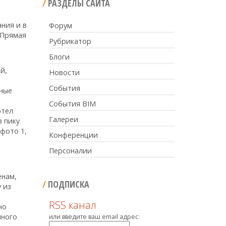
РАЗДЕЛЫ САЙТА
ния и в
Форум
“Прямая
Рубрикатор
Блоги
й,
Новости
События
вные
События BIM
отел
Галереи
в пику
фото 1,
Конференции
Персоналии
енам,
ПОДПИСКА
 из
RSS канал
но
нного
или введите ваш email адрес: