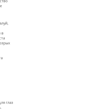
ство
ые
алуй,
 в
ста
 серых
га
ля глаз
.