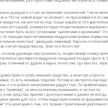
заплесневения, у которого нам следовало бы поучиться, появи
ельно ушедшего от нас на переломе тысячелетий. Тем не мене
ак и “Поток живой воды” не иссякает, но просачивается по са
е придется, как ростки из-под толщи асфальта. Это фактическ
ских коттеджей, хозяева которых почувствовали и выразили 
ехотение быть на все согласными “цыплятами и кроликами”. О
е, по пальцам пересчитываемые квадратнометровые нормы не
тительная эклектика”, дворцово-замковый, барочно-готический
ак считал Хундертвассер, “власти и богатства”.
 осознав духовную неустроенность, почувствовав толику своб
 всячески противятся квадратно-гнездовой посадке (фото 8, 9
Дом, отличный от других и вырос почти там, где захотел, обре
домострою и сугубо внешнее средство, а зачастую и просто
имые, то есть неживые, поделки. Потому и смотрятся они еще
м, и это робкое заплесневение радует глаз. По крайней мере,
не к “прямому”, но многосложному пониманию, в частности,
, а как средства, причем с долгосрочными и далеко не всегда
ужно время для того, чтобы индустрия поняла ее фундамента
!” Эта аллегория о том, что “всякая строительная деятельнос