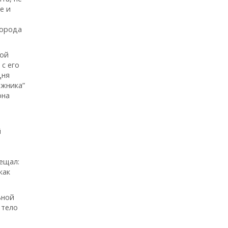
е и
города
кой
с его
дня
ожника”
она
й
ещал:
как
ьной
 тело