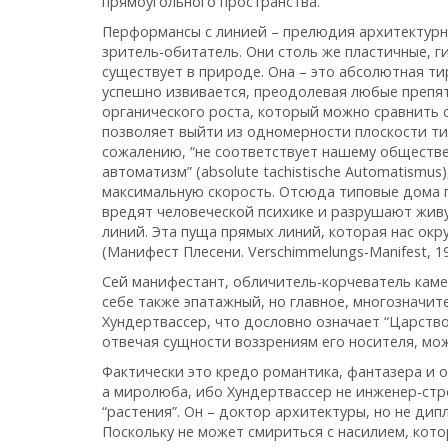
прямоугольного пространства.
Перформансы с линией – прелюдия архитектурны
зритель-обитатель. Они столь же пластичные, 
существует в природе. Она – это абсолютная ти
успешно извивается, преодолевая любые препят
органического роста, который можно сравнить 
позволяет выйти из одномерности плоскости тип
сожалению, “не соответствует нашему обществ
автоматизм” (absolute tachistische Automatismu
максимальную скорость. Отсюда типовые дома п
вредят человеческой психике и разрушают живу
линий. Эта пуща прямых линий, которая нас окр
(Манифест Плесени. Verschimmelungs-Manifest, 19
Сей манифестант, обличитель-корчеватель кам
себе также эпатажный, но главное, многозначи
Хундертвассер, что дословно означает “Царство
отвечая сущности воззрениям его носителя, мо
Фактически это кредо романтика, фантазера и 
а миролюба, ибо Хундертвассер не инженер-стр
“растения”. Он – доктор архитектуры, но не д
Поскольку не может смириться с насилием, кото