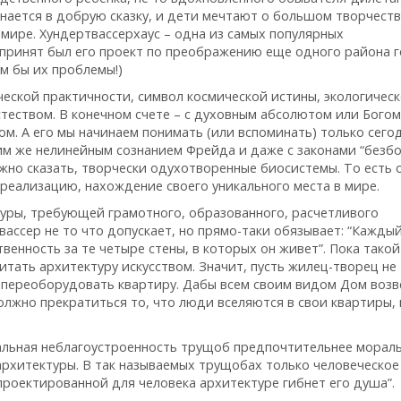
унается в добрую сказку, и дети мечтают о большом творчеств
мире. Хундертвассерхаус – одна из самых популярных
 принят был его проект по преображению еще одного района 
ам бы их проблемы!)
ческой практичности, символ космической истины, экологичес
теством. В конечном счете – с духовным абсолютом или Богом 
м. А его мы начинаем понимать (или вспоминать) только сего
им же нелинейным сознанием Фрейда и даже с законами “безб
но сказать, творчески одухотворенные биосистемы. То есть 
ореализацию, нахождение своего уникального места в мире.
уры, требующей грамотного, образованного, расчетливого
ассер не то что допускает, но прямо-таки обязывает: “Кажды
венность за те четыре стены, в которых он живет”. Пока такой
итать архитектуру искусством. Значит, пусть жилец-творец не
и переоборудовать квартиру. Дабы всем своим видом Дом возв
должно прекратиться то, что люди вселяются в свои квартиры, 
альная неблагоустроенность трущоб предпочтительнее морал
рхитектуры. В так называемых трущобах только человеческое
спроектированной для человека архитектуре гибнет его душа”.