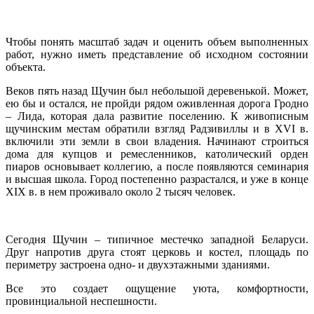
Чтобы понять масштаб задач и оценить объем выполненных
работ, нужно иметь представление об исходном состоянии
объекта.
Веков пять назад Щучин был небольшой деревенькой. Может,
ею бы и остался, не пройди рядом оживленная дорога Гродно
– Лида, которая дала развитие поселению. К живописным
щучинским местам обратили взгляд Радзивиллы и в XVI в.
включили эти земли в свои владения. Начинают строиться
дома для купцов и ремесленников, католический орден
пиаров основывает коллегию, а после появляются семинария
и высшая школа. Город постепенно разрастался, и уже в конце
XIX в. в нем проживало около 2 тысяч человек.
Сегодня Щучин – типичное местечко западной Беларуси.
Друг напротив друга стоят церковь и костел, площадь по
периметру застроена одно- и двухэтажными зданиями.
Все это создает ощущение уюта, комфортности,
провинциальной неспешности.