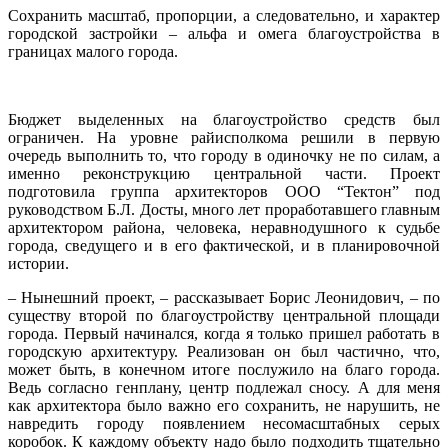
Сохранить масштаб, пропорции, а следовательно, и характер
городской застройки – альфа и омега благоустройства в
границах малого города.
Бюджет выделенных на благоустройство средств был
ограничен. На уровне райисполкома решили в первую
очередь выполнить то, что городу в одиночку не по силам, а
именно реконструкцию центральной части. Проект
подготовила группа архитекторов ООО “Тектон” под
руководством Б.Л. Досты, много лет проработавшего главным
архитектором района, человека, неравнодушного к судьбе
города, сведущего и в его фактической, и в планировочной
истории.
– Нынешний проект, – рассказывает Борис Леонидович, – по
существу второй по благоустройству центральной площади
города. Первый начинался, когда я только пришел работать в
городскую архитектуру. Реализован он был частично, что,
может быть, в конечном итоге послужило на благо города.
Ведь согласно генплану, центр подлежал сносу. А для меня
как архитектора было важно его сохранить, не нарушить, не
навредить городу появлением несомасштабных серых
коробок. К каждому объекту надо было подходить тщательно