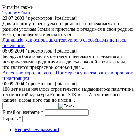
Читайте также
Туризму быть!
23.07.2003 / просмотров: [totalcount]
Давайте попутешествуем во времени, «пробежимся» по
разным уголкам Земли и пристально вглядимся в свои родные
места, полюбуемся и восхитимся...
Ландшафт как основа архитектурного своеобразия центров
поселений
06.09.2004 / просмотров: [totalcount]
Беларусь богата великолепными пейзажами и развитыми
историческими традициями садово-парковой архитектуры,
что является прекрасной основой для...
Августов: город и канал. Пример сосуществования в прошлом
и настоящем
06.09.2004 / просмотров: [totalcount]
180 лет назад началось строительство выдающегося памятника
технической культуры Европы ХIХ в. — Августовского
канала, названного так по имени...
E-mail or username
*
Пароль
*
Request new password