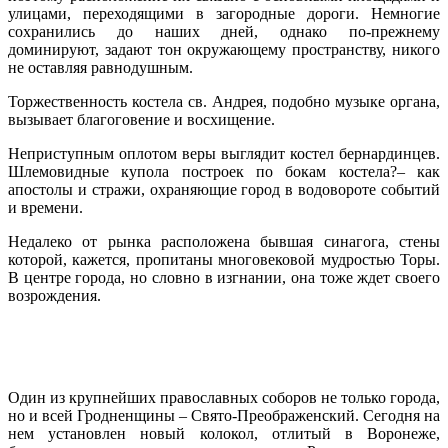
улицами, переходящими в загородные дороги. Немногие
сохранились до наших дней, однако по-прежнему
доминируют, задают тон окружающему пространству, никого
не оставляя равнодушным.
Торжественность костела св. Андрея, подобно музыке органа,
вызывает благоговение и восхищение.
Неприступным оплотом веры выглядит костел бернардинцев.
Шлемовидные купола построек по бокам костела?– как
апостолы и стражи, охраняющие город в водовороте событий
и времени.
Недалеко от рынка расположена бывшая синагога, стены
которой, кажется, пропитаны многовековой мудростью Торы.
В центре города, но словно в изгнании, она тоже ждет своего
возрождения.
Один из крупнейших православных соборов не только города,
но и всей Гродненщины – Свято-Преображенский. Сегодня на
нем установлен новый колокол, отлитый в Воронеже,