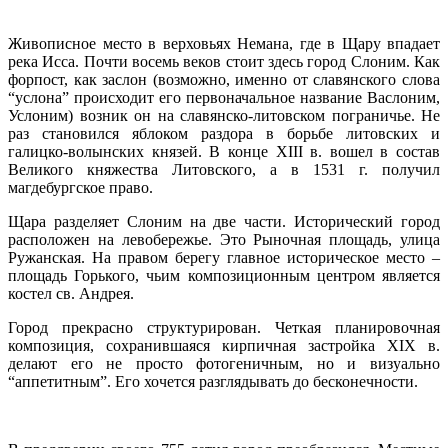
Живописное место в верховьях Немана, где в Щару впадает
река Исса. Почти восемь веков стоит здесь город Слоним. Как
форпост, как заслон (возможно, именно от славянского слова
“услона” происходит его первоначальное название Васлоним,
Услоним) возник он на славянско-литовском пограничье. Не
раз становился яблоком раздора в борьбе литовских и
галицко-волынских князей. В конце ХIII в. вошел в состав
Великого княжества Литовского, а в 1531 г. получил
магдебургское право.
Щара разделяет Слоним на две части. Исторический город
расположен на левобережье. Это Рыночная площадь, улица
Ружанская. На правом берегу главное историческое место –
площадь Горького, чьим композиционным центром является
костел св. Андрея.
Город прекрасно структурирован. Четкая планировочная
композиция, сохранившаяся кирпичная застройка XIX в.
делают его не просто фотогеничным, но и визуально
“аппетитным”. Его хочется разглядывать до бесконечности.