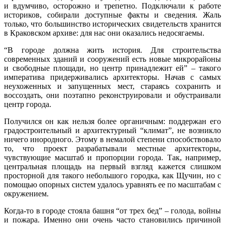
и вдумчиво, осторожно и трепетно. Подключали к работе
историков, собирали доступные факты и сведения. Жаль
только, что большинство исторических свидетельств хранится
в Краковском архиве: для нас они оказались недосягаемы.
“В городе должна жить история. Для строительства
современных зданий и сооружений есть новые микрорайоны
и свободные площади, но центр принадлежит ей” – такого
императива придерживались архитекторы. Начав с самых
неухоженных и запущенных мест, стараясь сохранить и
воссоздать, они поэтапно реконструировали и обустраивали
центр города.
Получился он как нельзя более органичным: поддержан его
градостроительный и архитектурный “климат”, не возникло
ничего инородного. Этому в немалой степени способствовало
то, что проект разрабатывали местные архитекторы,
чувствующие масштаб и пропорции города. Так, например,
центральная площадь на первый взгляд кажется слишком
просторной для такого небольшого городка, как Щучин, но с
помощью опорных систем удалось уравнять ее по масштабам с
окружением.
Когда-то в городе стояла башня “от трех бед” – голода, войны
и пожара. Именно они очень часто становились причиной