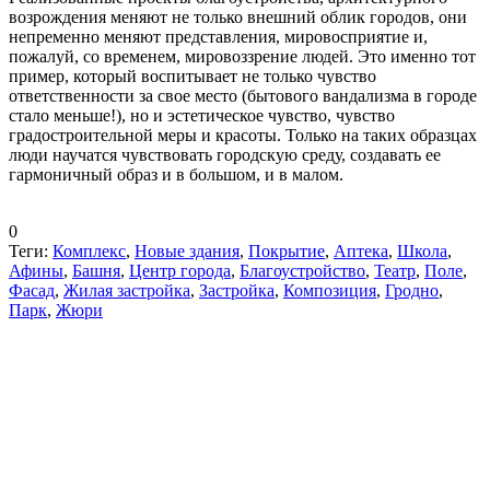
возрождения меняют не только внешний облик городов, они
непременно меняют представления, мировосприятие и,
пожалуй, со временем, мировоззрение людей. Это именно тот
пример, который воспитывает не только чувство
ответственности за свое место (бытового вандализма в городе
стало меньше!), но и эстетическое чувство, чувство
градостроительной меры и красоты. Только на таких образцах
люди научатся чувствовать городскую среду, создавать ее
гармоничный образ и в большом, и в малом.
0
Теги:
Комплекс
,
Новые здания
,
Покрытие
,
Аптека
,
Школа
,
Афины
,
Башня
,
Центр города
,
Благоустройство
,
Театр
,
Поле
,
Фасад
,
Жилая застройка
,
Застройка
,
Композиция
,
Гродно
,
Парк
,
Жюри