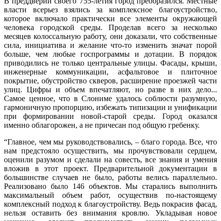
В преддверии своего 755-летия город преобразился. Местные
власти всерьез взялись за комплексное благоустройство,
которое включало практически все элементы окружающей
человека городской среды. Проделав всего за несколько
месяцев колоссальную работу, они доказали, что собственные
сила, инициатива и желание что-то изменить значат порой
больше, чем любые госпрограммы и дотации. В порядок
приводились не только центральные улицы. Фасады, крыши,
инженерные коммуникации, асфальтовое и плиточное
покрытие, обустройство скверов, расширение проезжей части
улиц. Цифры и объем впечатляют, но разве в них дело...
Самое ценное, что в Слониме удалось соблюсти разумную,
гармоничную пропорцию, избежать типизации и унификации
при формировании новой-старой среды. Город оказался
именно облагорожен, а не причесан под общую гребенку.
“Главное, чем мы руководствовались, – благо города. Все, что
нам предстояло осуществить, мы прочувствовали сердцем,
оценили разумом и сделали на совесть, все знания и умения
вложив в этот проект. Предварительной документации в
большинстве случаев не было, работы велись параллельно.
Реализовано было 146 объектов. Мы старались выполнить
максимальный объем работ, осуществив по-настоящему
комплексный подход к благоустройству. Ведь покрасив фасад,
нельзя оставить без внимания кровлю. Укладывая новое