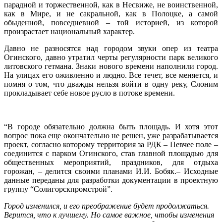
парадной и торжественной, как в Несвиже, не воинственной,
как в Мире, и не сакральной, как в Полоцке, а самой
обыденной, повседневной – той историей, из которой
произрастает национальный характер.
Давно не разносятся над городом звуки опер из театра
Огинского, давно утратил черты регулярности парк великого
литовского гетмана. Знаки нового времени наполнили город.
На улицах его оживленно и людно. Все течет, все меняется, и
помня о том, что дважды нельзя войти в одну реку, Слоним
прокладывает себе новое русло в потоке времени.
“В городе обязательно должна быть площадь. И хотя этот
вопрос пока еще окончательно не решен, уже разрабатывается
проект, согласно которому территория за РДК – Певчее поле –
соединится с парком Огинского, став главной площадью для
общественных мероприятий, праздников, для отдыха
горожан, – делится своими планами И.И. Бобяк.– Исходные
данные переданы для разработки документации в проектную
группу “Солигорскпромстрой”.
Город изменился, и его преображение будет продолжаться.
Верится, что к лучшему. Но самое важное, чтобы изменения