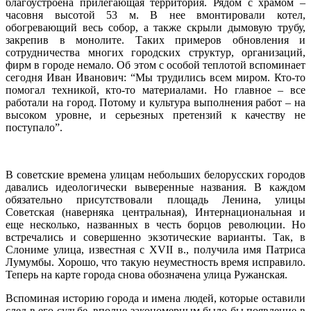
благоустроена прилегающая территория. Рядом с храмом –
часовня высотой 53 м. В нее вмонтировали котел,
обогревающий весь собор, а также скрыли дымовую трубу,
закрепив в монолите. Таких примеров обновления и
сотрудничества многих городских структур, организаций,
фирм в городе немало. Об этом с особой теплотой вспоминает
сегодня Иван Иванович: “Мы трудились всем миром. Кто-то
помогал техникой, кто-то материалами. Но главное – все
работали на город. Потому и культура выполнения работ – на
высоком уровне, и серьезных претензий к качеству не
поступало”.
В советские времена улицам небольших белорусских городов
давались идеологически выверенные названия. В каждом
обязательно присутствовали площадь Ленина, улицы
Советская (наверняка центральная), Интернациональная и
еще несколько, названных в честь борцов революции. Но
встречались и совершенно экзотические варианты. Так, в
Слониме улица, известная с XVII в., получила имя Патриса
Лумумбы. Хорошо, что такую неуместность время исправило.
Теперь на карте города снова обозначена улица Ружанская.
Вспоминая историю города и имена людей, которые оставили
след в его судьбе, вполне закономерным было бы появление в