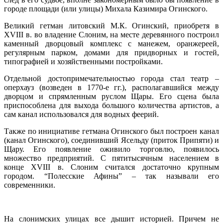
городе площади (или улицы) Михала Казимира Огинского.
Великий гетман литовский М.К. Огинский, приобретя в
XVIII в. во владение Слоним, на месте деревянного построил
каменный дворцовый комплекс с манежем, оранжереей,
регулярным парком, домами для придворных и гостей,
типографией и хозяйственными постройками.
Отдельной достопримечательностью города стал театр –
оперхауз (возведен в 1770-е гг.), располагавшийся между
дворцом и спрямленным руслом Щары. Его сцена была
приспособлена для выхода большого количества артистов, а
сам канал использовался для водных феерий.
Также по инициативе гетмана Огинского был построен канал
(канал Огинского), соединивший Ясельду (приток Припяти) и
Щару. Его появление оживило торговлю, появилось
множество предприятий. С пятитысячным населением в
конце XVIII в. Слоним считался достаточно крупным
городом. “Полесские Афины” – так называли его
современники.
На слонимских улицах все дышит историей. Причем не