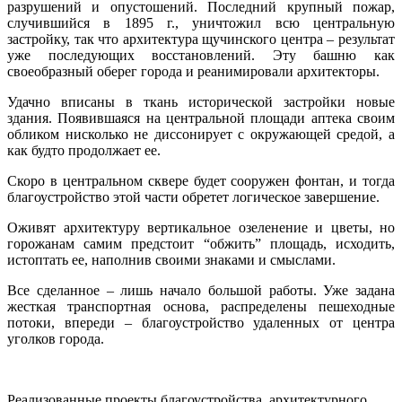
разрушений и опустошений. Последний крупный пожар,
случившийся в 1895 г., уничтожил всю центральную
застройку, так что архитектура щучинского центра – результат
уже последующих восстановлений. Эту башню как
своеобразный оберег города и реанимировали архитекторы.
Удачно вписаны в ткань исторической застройки новые
здания. Появившаяся на центральной площади аптека своим
обликом нисколько не диссонирует с окружающей средой, а
как будто продолжает ее.
Скоро в центральном сквере будет сооружен фонтан, и тогда
благоустройство этой части обретет логическое завершение.
Оживят архитектуру вертикальное озеленение и цветы, но
горожанам самим предстоит “обжить” площадь, исходить,
истоптать ее, наполнив своими знаками и смыслами.
Все сделанное – лишь начало большой работы. Уже задана
жесткая транспортная основа, распределены пешеходные
потоки, впереди – благоустройство удаленных от центра
уголков города.
Реализованные проекты благоустройства, архитектурного