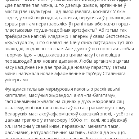
Дзе палягае тая мяжа, што дзеліць жывое, арганічнае ў
мастацтве і культуры – ад амярцвелага, коснага? У якім
годзе, у якой пяцігодцы, гарачыя, веруючыя ў рэвалюцыю
сэрцы раптам ператварыліся ў гранітныя або яшчэ горш -
пластыкавыя груша-падобныя артэфакты? Аб гэтым так
прыўкрасна напісаў Уладзімір Паперны ў сваім бестсэлеры
«Культура 2», што я нават не бачу сэнсу паўтараць тут яго
знаходкі, выдаючы за свае. Але думка ў яго простая: любая
творчая ідэя – выдыхаецца з цягам часу і становіцца
перашкодай для новага дыхання. Любы арганізм з цягам
часу касцянее і не дае прабіцца новаму парастку. Гэтым
мяне і напужала новае афармленне інтэр'еру Сталічнага
універсама.
Фундаментальныя мармуровыя калоны з раслінавымі
капітэлямі, масіўныя жырандолі а-ля «па-багатаму»,
гастранамічны жывапіс на сценах у духу махровага сац-
рэалізму, міні-выстава плакатаў на гастранамічную тэму
беларускіх мастакоў-афарміцеляў савецкай эпохі, - усё гэта
цалкам трапляе ў атмасферу 1930-х гг., калі, як заўважаў
Ул. Паперны ў сваёй кнізе, пераважалі менавіта такія,
раслінавыя, натуралістычныя матывы, блізкія да жыцця,
зразумелыя завадчаніну і сяльчаніну, бо гэтага ад мастака