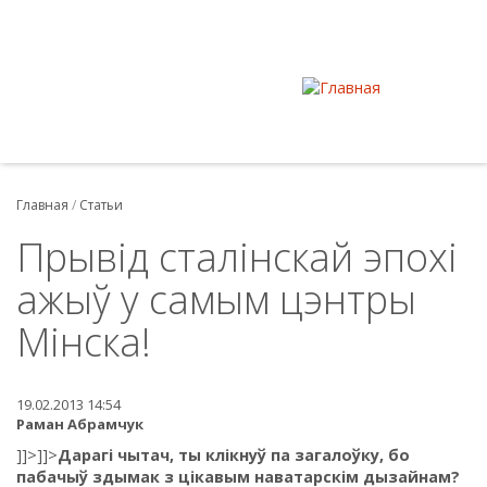
Главная
/
Статьи
Прывід сталінскай эпохі
ажыў у самым цэнтры
Мінска!
19.02.2013 14:54
Раман Абрамчук
]]>
]]>
Дарагі чытач, ты клікнуў па загалоўку, бо
пабачыў здымак з цікавым наватарскім дызайнам?