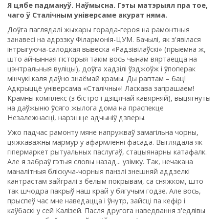
Я цябе падмануў. Наўмысна. Гэты матэрыял пра тое,
чаго ў Сталічным універсаме акурат няма.
Доўга паглядалі жыхары горада-героя на рамонтныя
занавесі на адрэзку Філармонія-ЦУМ. Бачылі, як з'явілася
інтрыгуюча-салодкая вывеска «Радзівілаўскі» (прыемна ж,
што айчынная гісторыя такім вось чынам вяртаецца на
цэнтральныя вуліцы), доўга хадзілі ўзджоўж і ўпоперак
мінчукі каля даўно знаёмай крамы. Ды раптам – бац!
Адкрыццё універсама «Сталічны»! Ласкава запрашаем!
Крамны комплекс (з бістро і дзіцячай кавярняй), выцягнуты
на даўжыню ўсяго жылога дома на праспекце
Незалежнасці, нарэшце адчыніў дзверы.
Ужо падчас рамонту мяне напружваў замагільна чорны,
цяжкаважны мармур у афармленні фасада. Выглядала як
гіпермаркет рытуальных паслугаў, стацыянарны катафалк.
Але я забраў гэтыя словы
назад... узімку. Так, нечакана
маналітныя бліскуча-чорныя
панэлі знешняй аддзелкі
кантрастам зайгралі з белым покрывам, са сняжком, што
так шчодра пакрыў наш край у бягучым годзе. Але вось,
прыспеў час мне наведацца і ўнутр, зайсці па кефір і
каўбаскі у сей Калізей. Пасля другога наведвання з'едлівы