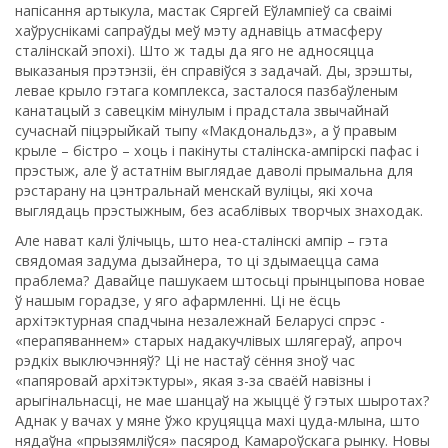
напісання артыкула, мастак Сяргей Еўлампіеў са сваімі
хаўруснікамі сапраўды меў мэту аднавіць атмасферу
сталінскай эпохі). Што ж тады да яго не адносяцца
выказаныя прэтэнзіі, ён справіўся з задачай. Ды, зрэшты,
левае крыло гэтага комплекса, засталося пазбаўленым
канатацый з савецкім мінулым і прадстала звычайнай
сучаснай піцэрыйкай тыпу «Макдональдз», а ў правым
крыле – бістро – хоць і пакінуты сталінска-ампірскі пафас і
прэстыж, але ў астатнім выглядае даволі прымальна для
рэстарану на цэнтральнай менскай вуліцы, які хоча
выглядаць прэстыжным, без асаблівых творчых знаходак.
Але нават калі ўлічыць, што неа-сталінскі ампір – гэта
свядомая задума дызайнера, то ці здымаецца сама
праблема? Давайце пашукаем штосьці прынцыпова новае
ў нашым горадзе, у яго афармленні. Ці не ёсць
архітэктурная спадчына незалежнай Беларусі спрэс -
«перапяваннем» старых надакучлівых шлягераў, апроч
рэдкіх выключэнняў? Ці не настаў сёння зноў час
«папяровай архітэктуры», якая з-за сваёй навізны і
арыгінальнасці, не мае шанцаў на жыццё ў гэтых шыротах?
Аднак у вачах у мяне ўжо круцяцца махі цуда-млына, што
нядаўна «прызямліўся» пасярод Камароўскага рынку. Новы