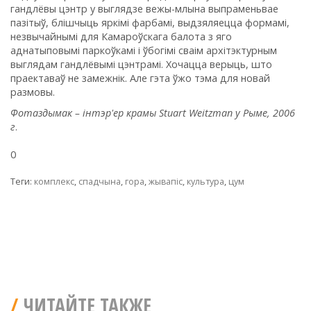
гандлёвы цэнтр у выглядзе вежы-млына выпраменьвае
пазітыў, блішчыць яркімі фарбамі, выдзяляецца формамі,
незвычайнымі для Камароўскага балота з яго
аднатыповымі паркоўкамі і ўбогімі сваім архітэктурным
выглядам гандлёвымі цэнтрамі. Хочацца верыць, што
праектаваў не замежнік. Але гэта ўжо тэма для новай
размовы.
Фотаздымак – інтэр'ер крамы
Stuart Weitzman
у Рыме,
2006
г
.
0
Теги:
комплекс
,
спадчына
,
гора
,
жывапіс
,
культура
,
цум
ЧИТАЙТЕ ТАКЖЕ