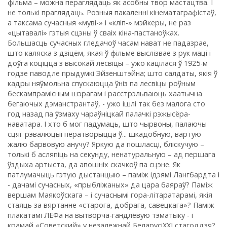
фільма – можна пераглядаць як асобны твор мастацтва. І
не толькі праглядаць. Розныя пакаленні кінематаграфістаў,
а таксама сучасныя «муві-» і «кліп-» мэйкеры, не раз
«цытавалі» гэтыя сцэны ў сваіх кіна-пастаноўках.
Большасць сучасных гледачоў часам нават не падазрае,
што каляска з дзіцём, якая ў фільме выслізвае з рук маці і
доўга коціцца з высокай лесвіцы – ужо кацілася ў 1925-м
годзе паводле прыдумкі Эйзенштэйна; што салдаты, якія ў
кадры няўмольна спускаюцца ўніз па лесвіцы роўным
бескампрамісным шэрагам і расстрэльваюць хаатычна
бегаючых дэманстрантаў, - ужо ішлі так без малога сто
год назад па ўзмаху чараўніцкай палачкі рэжысёра-
наватара. І хто б мог падумаць, што чырвоны, палаючы
сцяг рэвалюцыі ператворыцца ў... шкадобную, вартую
жалю барвовую анучу? Яркую да пошласці, бліскучую –
толькі б асляпіць на секунду, ненатуральную – ад першага
ўздыха артыста, да апошніх скачкоў па сцэне. Як
патлумачыць гэтую дыстанцыю – паміж ідэямі Лангбардта і
- дачамі сучасных, «прыбліжаных» да цара баяраў? Паміж
вершам Маякоўскага – і сучаснымі гора-літаратарамі, якія
стаяць за вяртанне «старога, добрага, савецкага»? Паміж
плакатамі ЛЕФа на вытворча-гандлёвую тэматыку - і
крамай «Советский» у незалежнай БеларусіXXI стагоддзя?