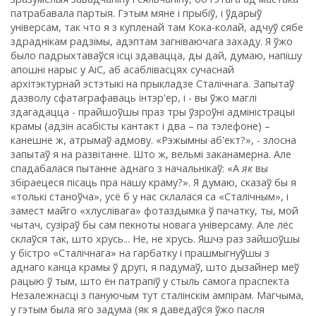
патрабавала партыя. Гэтым мяне і прыбіў, і ўдарыў
універсам, так что я з купленай там Кока-колай, адчуў сябе
здраднікам радзімы, адэптам загніваючага захаду. Я ўжо
было падрыхтаваўся ісці здавацца, ды дай, думаю, напішу
апошні нарыс у АіС, аб асаблівасцях сучаснай
архітэктурнай эстэтыкі на прыкладзе Сталічнага. Запытаў
дазволу сфатаграфаваць інтэр'ер, і - вы ўжо маглі
здагадацца - прайшоўшы праз тры ўзроўні адміністрацыі
крамы (адзін асабісты кантакт і два – па тэлефоне) –
канешне ж, атрымаў адмову. «Рэжымны аб'ект?», - злосна
запытаў я на развітанне. Што ж, вельмі заканамерна. Але
спадабалася пытанне аднаго з начальнікаў: «А
як
вы
збіраецеся пісаць пра нашу краму?». Я думаю, сказаў бы я
«толькі станоўча», усё б у нас склалася са «Сталічным», і
замест майго «хлуслівага» фотаздымка ў пачатку, ты, мой
чытач, сузіраў бы сам пекноты новага універсаму. Але лёс
склаўся так, што хрусь... Не, не хрусь. Яшчэ раз зайшоўшы
у бістро «Сталічнага» на гарбатку і прашмыгнуўшы з
аднаго канца крамы ў другі, я падумаў, што дызайнер меў
рацыю ў тым, што ён патрапіў у стыль самога праспекта
Незалежнасці з пануючым тут сталінскім ампірам. Магчыма,
у гэтым была яго задума (як я даведаўся ўжо пасля