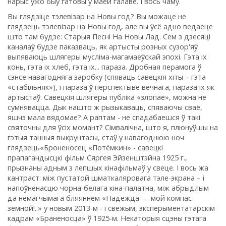
нарыс ужо быў гатовы ў маёй галаве. І вось чаму.
Вы глядзіце тэлевізар на Новы год? Вы можаце не
глядзець тэлевізар на Новы год, але вы ўсё адно ведаеце
што там будзе: Старыя Песні На Новы Лад. Сем з дзесяці
каналаў будзе паказваць, як артысты розных сузор'яў
выпяваюць шлягеры мусліма-магамаеўскай эпохі. Гэта іх
конь, гэта іх хлеб, гэта іх... параза. Дробная перамога ў
сэнсе навагодняга заробку (спяваць савецкія хіты – гэта
«стабільняк»), і параза ў перспектыве вечнага, параза іх як
артыстаў. Савецкія шлягеры публіка «злопае», можна не
сумнявацца. Дык нашто ж рызыкаваць, спяваючы сваё,
яшчэ мала вядомае? А раптам - не спадабаешся ў такі
святочны для ўсіх момант? Сімвалічна, што я, плюнуўшы на
гэтыя танныя выкрунтасы, стаў у навагоднюю ноч
глядзець«Броненосец «Потёмкин» - савецкі
прапагандысцкі фільм Сяргея Эйзенштэйна 1925 г.,
прызнаны адным з лепшых кінафільмаў у свеце. І вось жа
кантраст: між пустатой шматкаляровага тэле-экрана – і
напоўненасцю чорна-белага кіна-палатна, між абрыдлым
да немагчымага бляяннем «Надежда — мой компас
земной!..» у новым 2013-м - і свежым, эксперыментатарскім
кадрам «Браненосца» ў 1925-м. Некаторыя сцэны гэтага