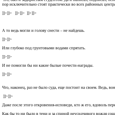
пор исключительно стоят практически во всех районных центра
]]>
]]>
]]>
]]>
]]>
]]>
А то ведь могли и голову снести – не найдешь.
]]>
]]>
Или глубоко под грунтовыми водами спрятать.
]]>
]]>
И не помогли бы ни какие былые почести-награды.
]]>
]]>
Что, наконец, раз не было суда, еще постоит на своем. Ведь,
]]>
]]>
Даже после этого откровения-исповеди, кто ж его, вдоволь пер
Как бы то ни было в тени и за спиной неусидчивого вождя со