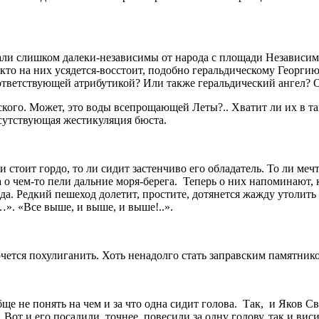
тали слишком далеки-независимы от народа с площади Независимо
кто на них усядется-восстоит, подобно геральдическому Георги
ответствующей атрибутикой? Или также геральдический ангел
ого. Может, это воды всепрощающей Леты?.. Хватит ли их в так
сутствующая жестикуляция бюста.
 стоит гордо, то ли сидит застенчиво его обладатель. То ли мечт
о чем-то пели дальние моря-берега. Теперь о них напоминают, к
вда. Редкий пешеход долетит, простите, дотянется жажду утолить 
». «Все выше, и выше, и выше!..».
ется похулиганить. Хоть ненадолго стать заправским памятником.
ще не понять на чем и за что одна сидит голова. Так, и Яков Св
 Вот и его посадили, точнее, повесили за одну голову, так и ви