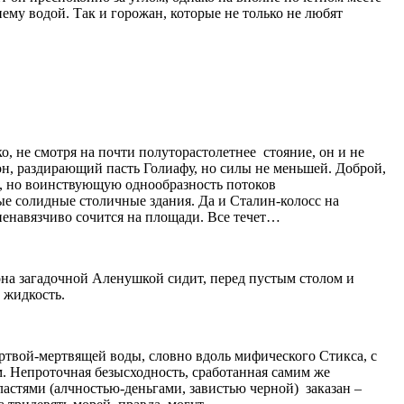
ему водой. Так и горожан, которые не только не любят
, не смотря на почти полуторастолетнее стояние, он и не
сон, раздирающий пасть Голиафу, но силы не меньшей. Доброй,
ю, но воинствующую однообразность потоков
е солидные столичные здания. Да и Сталин-колосс на
 ненавязчиво сочится на площади. Все течет…
 она загадочной Аленушкой сидит, перед пустым столом и
 жидкость.
ертвой-мертвящей воды, словно вдоль мифического Стикса, с
. Непроточная безысходность, сработанная самим же
властями (алчностью-деньгами, завистью черной) заказан –