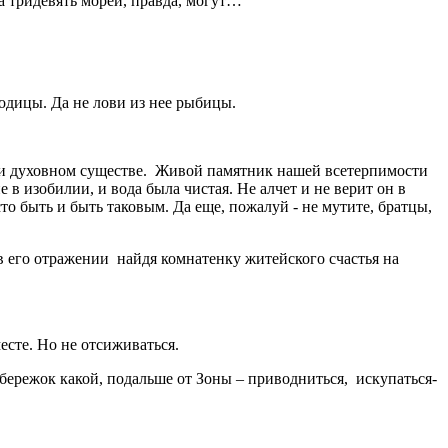
 за тридевять морей, правда, могут…
одицы. Да не лови из нее рыбицы.
 и духовном существе. Живой памятник нашей всетерпимости
 в изобилии, и вода была чистая. Не алчет и не верит он в
сто быть и быть таковым. Да еще, пожалуй - не мутите, братцы,
И в его отражении найдя комнатенку житейского счастья на
есте. Но не отсиживаться.
бережок какой, подальше от Зоны – приводниться, искупаться-