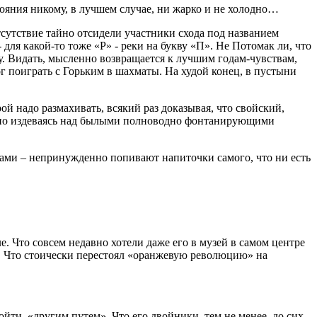
 стояния никому, в лучшем случае, ни жарко и не холодно…
сутствие тайно отсидели участники схода под названием
 для какой-то тоже «Р» - реки на букву «П». Не Потомак ли, что
. Видать, мысленно возвращается к лучшим годам-чувствам,
ог поиграть с Горьким в шахматы. На худой конец, в пустыни
й надо размахивать, всякий раз доказывая, что свойский,
словно издеваясь над былыми полноводно фонтанирующими
пами – непринужденно попивают напиточки самого, что ни есть
е. Что совсем недавно хотели даже его в музей в самом центре
. Что стоически перестоял «оранжевую революцию» на
ойти «другим путем». Что его двойники, тем не менее, до сих