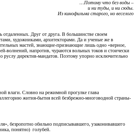
…
Потому что без воды –
и ни туды, и ни сюды.
Из кинофильма старого, но веселого
ь отдаленных. Друг от друга. В большинстве своем
стами, художниками, архитекторами. Да и ученые же в
мнительных мастей, знающие-признающие лишь одно «верное,
ей-волнений, напротив, чураются вольных токов и стоически
а по руслу директив-мандатов. Поэтому упорно исключительно
ной влаги. Словно на режимной прогулке глава
ю аллегорию жития-бытия всей безбрежно-многоводной страны-
ля», безропотно обильно подписывавшего, узаконивавшего
ника, понятно) голубей.