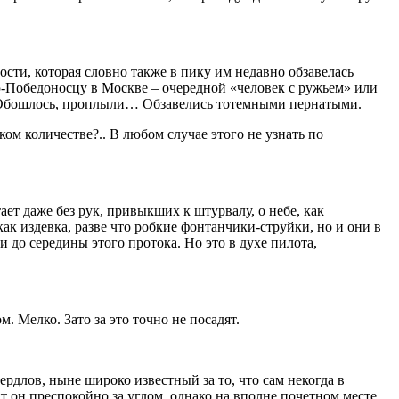
сти, которая словно также в пику им недавно обзавелась
ю-Победоносцу в Москве – очередной «человек с ружьем» или
? Обошлось, проплыли… Обзавелись тотемными пернатыми.
ом количестве?.. В любом случае этого не узнать по
ает даже без рук, привыкших к штурвалу, о небе, как
ак издевка, разве что робкие фонтанчики-струйки, но и они в
и до середины этого протока. Но это в духе пилота,
 Мелко. Зато за это точно не посадят.
ердлов, ныне широко известный за то, что сам некогда в
сит он преспокойно за углом, однако на вполне почетном месте