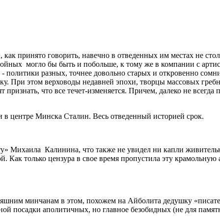
как принято говорить, навечно в отведенных им местах не стол
тойных могло бы быть и побольше, к тому же в компании с арти
х - политики разных, точнее довольно старых и откровенно со
ку. При этом верховоды недавней эпохи, творцы массовых гребн
т признать, что все течет-изменяется. Причем, далеко не всегд
и в центре Минска Сталин. Весь отведенный историей срок.
сту» Михаила Калинина, что также не увидел ни капли живитель
ой. Как только цензура в свое время пропустила эту крамольну
няшним минчанам в этом, похожем на Айболита дедушку «писате
ьной посадки аполитичных, но главное безобидных (не для памят