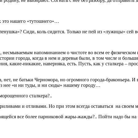
к и родину, не выбирают. Согнать с нее без разбору, да отправить
ак это нашего «тутошнего»…
ленушка»? Сиди, коль сидится. Только не пей из «лужицы» сей в
м, несмываемым напоминанием о чистоте во всем ее физическом
ории города, когда в нем и деревья были, в том числе и большие
ия, какие-никакие, наверняка, есть. Пусть, как у сталкера – про
ца, нет, не батьки Черномора, но огромного города-браконьера. 
ез нее «и ни туды, и ни сюды» нашему городу…
оморощенного сталкера?..
приливами и отливами. Но при этом всегда оставаться на своем м
вящейся все более парниковой жары-жажды?.. Пойти надо бы на 