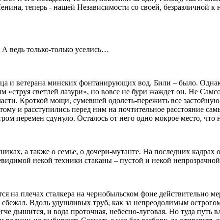
нина, теперь - нашей Независимости со своей, безразличной к н
. А ведь только-только уселись…
ца и ветерана минских фонтанирующих вод. Били – было. Однако
им «струя светлей лазури», но вовсе не бури жаждет он. Не Сам
власти. Кроткой мощи, сумевшей одолеть-пережить все застойну
ому и расступились перед ним на почтительное расстояние самы
тром перемен сдунуло. Осталось от него одно мокрое место, что
никах, а также о семье, о дочери-мутанте. На последних кадрах
невидимой некой техники стаканы – пустой и некой непрозрачной
тся на плечах сталкера на чернобыльском фоне действительно м
сбежал. Вдоль удушливых труб, как за непреодолимым острогом
легче дышится, и вода проточная, небесно-луговая. Но туда путь 