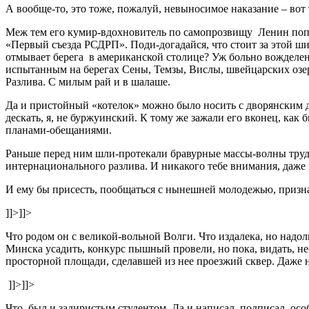
А вообще-то, это тоже, пожалуй, невыносимое наказание – вот т
Меж тем его кумир-вдохновитель по самопрозвищу Ленин попро
«Первый съезда РСДРП». Поди-догадайся, что стоит за этой шифр
отмывает берега в американской столице? Уж больно вожделен
испытанным на берегах Сены, Темзы, Вислы, швейцарских озер,
Разлива. С милым рай и в шалаше.
Да и пристойный «котелок» можно было носить с дворянским до
дескать, я, не буржуинский. К тому же зажали его вконец, ка
планами-обещаниями.
Раньше перед ним шли-протекали бравурные массы-волны трудя
интернационального разлива. И никакого тебе внимания, даже 
И ему бы присесть, пообщаться с нынешней молодежью, признат
]]>
]]>
Что родом он с великой-вольной Волги. Что издалека, но надолг
Минска усадить, конкурс пышный провели, но пока, видать, 
просторной площади, сделавшей из нее проезжий сквер. Даже 
]]>
]]>
Что, был и задиристым студентом. Да и написал, подписал, ос