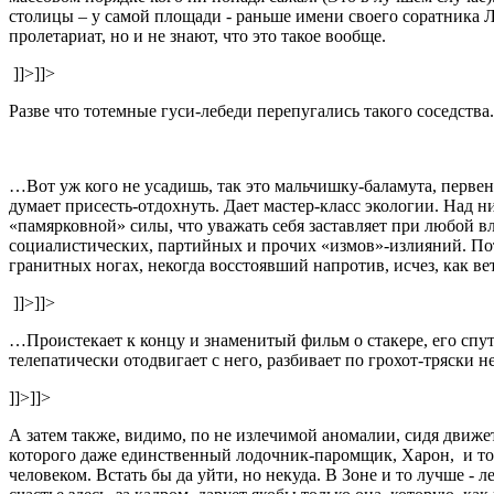
столицы – у самой площади - раньше имени своего соратника Ле
пролетариат, но и не знают, что это такое вообще.
]]>
]]>
Разве что тотемные гуси-лебеди перепугались такого соседства
…Вот уж кого не усадишь, так это мальчишку-баламута, первен
думает присесть-отдохнуть. Дает мастер-класс экологии. Над н
«памярковной» силы, что уважать себя заставляет при любой 
социалистических, партийных и прочих «измов»-излияний. Пот
гранитных ногах, некогда восстоявший напротив, исчез, как ве
]]>
]]>
…Проистекает к концу и знаменитый фильм о стакере, его спут
телепатически отодвигает с него, разбивает по грохот-тряски 
]]>
]]>
А затем также, видимо, по не излечимой аномалии, сидя движе
которого даже единственный лодочник-паромщик, Харон, и то 
человеком. Встать бы да уйти, но некуда. В Зоне и то лучше - 