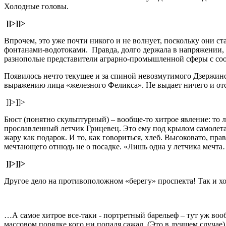
Холодные головы.
]]>
]]>
Впрочем, это уже почти никого и не волнует, поскольку они с
фонтанами-водотоками. Правда, долго держала в напряжении, 
разнополые представители аграрно-промышленной сферы с со
Появилось нечто текущее и за спиной невозмутимого Дзержинск
выражению лица «железного Феликса». Не выдает ничего и от
]]>
]]>
Бюст (понятно скульптурный) – вообще-то хитрое явление: то ли
прославленный летчик Грицевец. Это ему под крылом самолета 
жару как подарок. И то, как говориться, хлеб. Высоковато, пра
мечтающего отнюдь не о посадке. «Лишь одна у летчика мечта…
]]>
]]>
Другое дело на противоположном «берегу» проспекта! Так и хоч
…А самое хитрое все-таки - портретный барельеф – тут уж вооб
массовом порядке кого ни попадя сажал. (Это в лучшем случае).