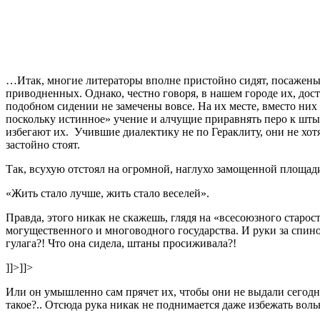
…Итак, многие литераторы вполне пристойно сидят, посажены, 
приводненных. Однако, честно говоря, в нашем городе их, дос
подобном сидении не замечены вовсе. На их месте, вместо ни
поскольку истинное» учение и алчущие приравнять перо к шты
избегают их. Учившие диалектику не по Гераклиту, они не хотя
застойно стоят.
Так, всухую отстоял на огромной, наглухо замощенной площад
«Жить стало лучше, жить стало веселей».
Правда, этого никак не скажешь, глядя на «всесоюзного старо
могущественного и многоводного государства. И руки за спин
гулага?! Что она сидела, штаны просиживала?!
]]>
]]>
Или он умышленно сам прячет их, чтобы они не выдали сегод
такое?.. Отсюда рука никак не поднимается даже избежать вол