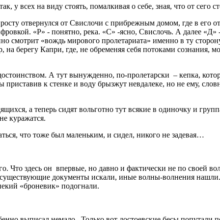
ак, у всех на виду стоять, помалкивая о себе, зная, что от сего
сту отвернулся от Свислочи с прибрежным домом, где в его от
овкой. «Р» - понятно, река. «С» -ясно, Свислочь. А далее «Д» -
но смотрит «вождь мирового пролетариата» именно в ту сторону
 на берегу Капри, где, не обременяя себя потоками сознания, м
стоинством. А тут вынужденно, по-пролетарски – кепка, которо
к бы приставив к стенке и воду брызжут невдалеке, но не ему, 
щихся, а теперь сидят вольготно тут всякие в одиночку и груп
не куражатся.
ься, что тоже был маленьким, и сидел, никого не задевая…
о. Что здесь он впервые, но давно и фактически не по своей вол
несуществующие документы искали, иные волны-волнения нашли
некий «броневик» подогнали.
обенно выписал немало. Только вот достоевские бесы попутали п