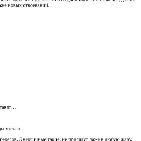
раже новых отвоеваний.
ставят…
оды утекло…
берегов. Энергичные такие, не присядут даже в любую жару.