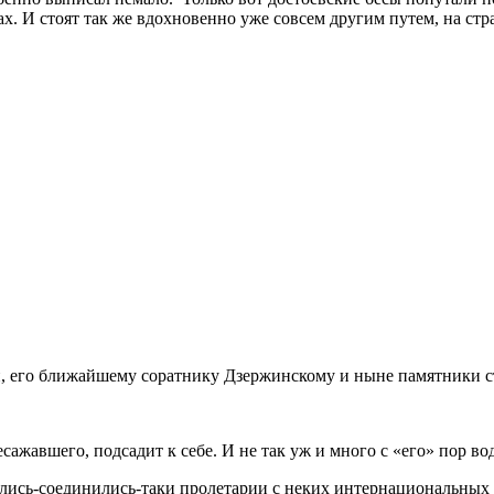
х. И стоят так же вдохновенно уже совсем другим путем, на ст
 вон, его ближайшему соратнику Дзержинскому и ныне памятники 
есажавшего, подсадит к себе. И не так уж и много с «его» пор в
шлись-соединились-таки пролетарии с неких интернациональных 