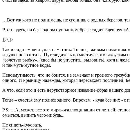
счастье здесь, за кадром, дарует якобы только она, которую, ка
…Вот уж кого не поднимешь, не сгонишь с родных берегов, т
Вот и здесь, на безлюдном пустынном бреге сидит. Здешняя «А
]]>
]]>
Так и сидит-молчит, как памятник. Точнее, живым памятнико
и душевного штиля. Путеводитель по мистическим закоулкам ист
«золотую рыбку», (свое бы не упустить, выловить), хотя и желан
и так муть-мутное воды.
Невозмутимость, что не боится, не замечает и грозного трезуб
одного. И крыницу надежды, которая пересыхает последней. Б
А что, если это и есть нерукотворное изваяние-образ нашего д
Тогда – счастья ему полноводного. Впрочем - куда без них - с 
P.S. …А, может, все это мираж-галлюцинации от летней, стано
омыться, выпить чего-нибудь...
Не сидеть-куковать,